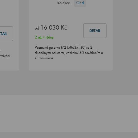
Kolekce
Grid
16 030 Kč
od
DETAIL
TAIL
2 až 4 týdny
Vestavná galerka (724x863x140) se 2
D
skleněnými policemi, vnitřním LED osvětlením a
tmívání
el. zásuvkou