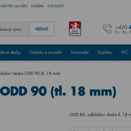
NÁBYTEK NA MÍRU
KARIÉRA
KONTAKTY
+420
4
HLEDAT
Po - Pá: 
lové desky
Galerky a zrcadla
Umyvadla
Doplňky
WC
ládací deska ODD 90 (tl. 18 mm)
ODD 90 (tl. 18 mm)
ODD 80, odkládací deska tl. 18