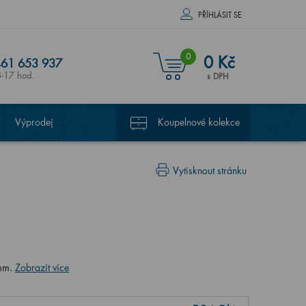
PŘÍHLÁSIT SE
0
0 Kč
61 653 937
8-17 hod.
s DPH
Výprodej
Koupelnové kolekce
Vytisknout stránku
 mm.
Zobrazit více