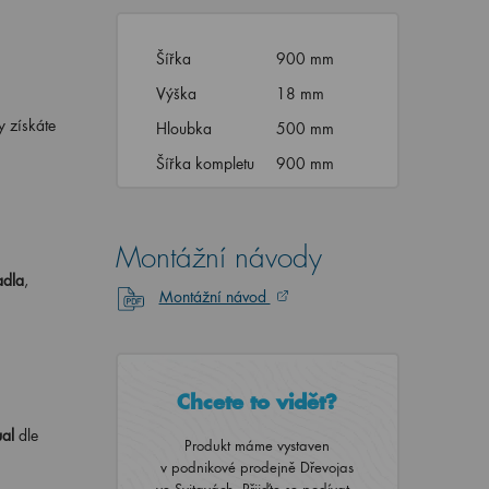
Šířka
900 mm
Výška
18 mm
y získáte
Hloubka
500 mm
Šířka kompletu
900 mm
Montážní návody
adla
,
Montážní návod
Chcete to vidět?
ual
dle
Produkt máme vystaven
v podnikové prodejně Dřevojas
ve Svitavách. Přijďte se podívat..