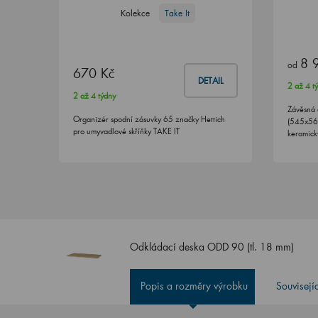
Kolekce
Take It
8 
od
670 Kč
DETAIL
2 až 4 t
2 až 4 týdny
Závěsná 
Organizér spodní zásuvky 65 značky Hettich
(545x560
pro umyvadlové skříňky TAKE IT
keramic
Odkládací deska ODD 90 (tl. 18 mm)
Popis a rozměry výrobku
Souvisejí