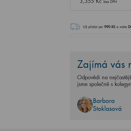
3,355 Kč
bez DPH
Už přidat jen
990
Kč
a máte
D
Zajímá vás n
Odpovědi na nejčastějš
jsme společně s kolegy
Barbora
Stoklasová