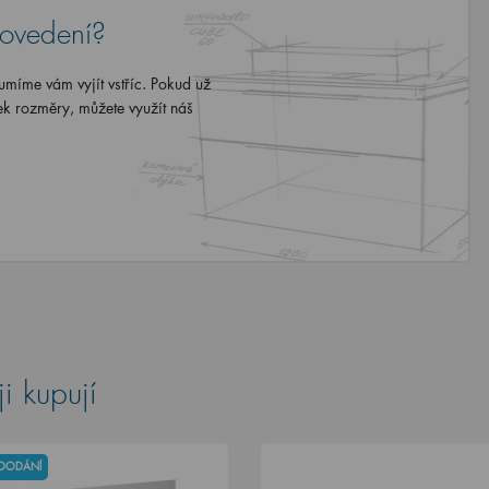
rovedení?
míme vám vyjít vstříc. Pokud už
ek rozměry, můžete využít náš
i kupují
 DODÁNÍ