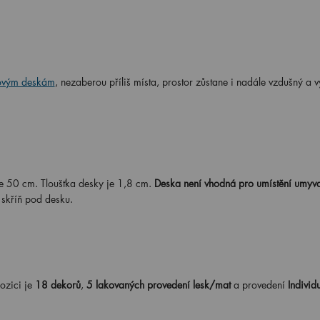
ovým deskám
, nezaberou příliš místa, prostor zůstane i nadále vzdušný a v
e 50 cm. Tloušťka desky je 1,8 cm.
Deska není vhodná pro umístění umyv
 skříň pod desku.
ozici je
18 dekorů
,
5 lakovaných provedení lesk/mat
a provedení
Individ