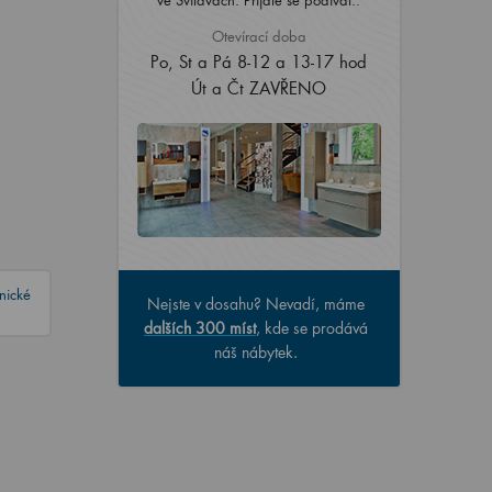
Otevírací doba
Po, St a Pá 8-12 a 13-17 hod
Út a Čt ZAVŘENO
nické
Nejste v dosahu? Nevadí, máme
dalších 300 míst
, kde se prodává
náš nábytek.