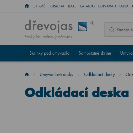
O FIRMĚ
PORADNA
BLOG
KATALOG
DOPRAVA A PLATBA
český koupelnový nábytek
Skříňky pod umyvadlo
Samostatné skříně
Umyvad
Umyvadlové desky
Odkládací desky
Odk
Odkládací deska 