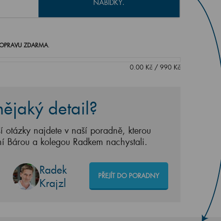
NABÍDKY.
OPRAVU ZDARMA
.
0.00
Kč
/
990
Kč
ějaký detail?
í otázky najdete v naší poradně, kterou
ní Bárou a kolegou Radkem nachystali.
Radek
PŘEJÍT DO PORADNY
Krajzl