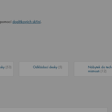
t pomocí
doplňkových skříní
.
esky
(53)
Odkládací desky
(5)
Nábytek do tech
místnosti
(12)