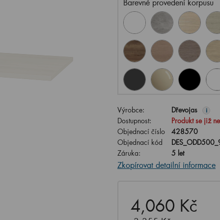
Barevné provedení korpusu
Výrobce:
Dřevojas
i
Dostupnost:
Produkt se již n
Objednací číslo
428570
Objednací kód
DES_ODD500_9
Záruka:
5 let
Zkopírovat detailní informace
4,060 Kč