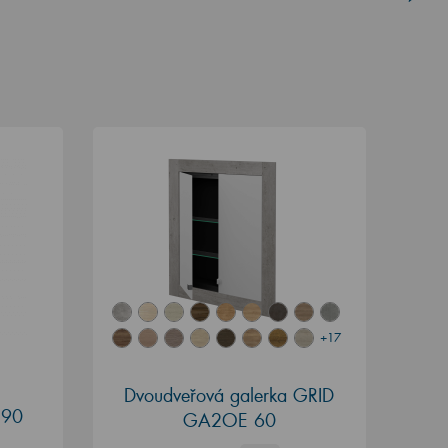
+17
Dvoudveřová galerka GRID
 90
GA2OE 60