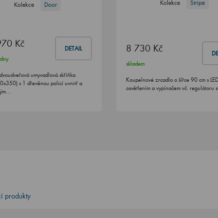
Kolekce
Stripe
Kolekce
Door
970 Kč
8 730 Kč
DETAIL
DE
ýdny
skladem
dvoudveřová umyvadlová skříňka
Koupelnové zrcadlo o šířce 90 cm s LE
x350) s 1 dřevěnou policí uvnitř a
osvětlením a vypínačem vč. regulátoru s
kým…
cí produkty