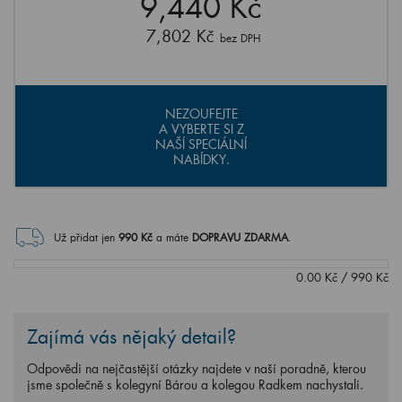
9,440 Kč
7,802 Kč
bez DPH
NEZOUFEJTE
A VYBERTE SI Z
NAŠÍ SPECIÁLNÍ
NABÍDKY.
Už přidat jen
990
Kč
a máte
DOPRAVU ZDARMA
.
0.00
Kč
/
990
Kč
Zajímá vás nějaký detail?
Odpovědi na nejčastější otázky najdete v naší poradně, kterou
jsme společně s kolegyní Bárou a kolegou Radkem nachystali.