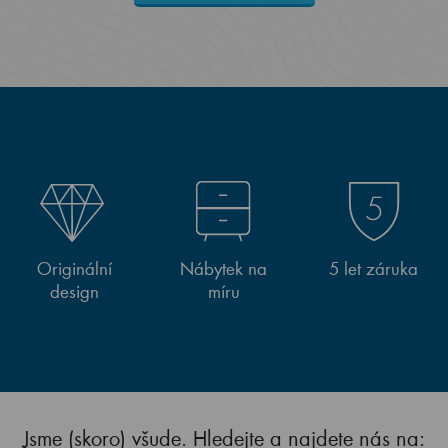
Originální
Nábytek na
5 let záruka
design
míru
Jsme (skoro) všude. Hledejte a najdete nás na: