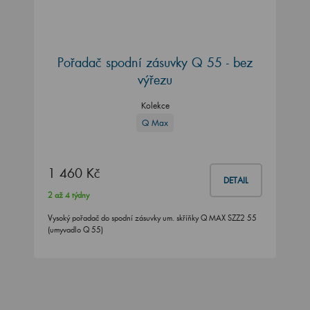
Pořadač spodní zásuvky Q 55 - bez
výřezu
Kolekce
Q Max
1 460 Kč
DETAIL
2 až 4 týdny
Vysoký pořadač do spodní zásuvky um. skříňky Q MAX SZZ2 55
(umyvadlo Q 55)