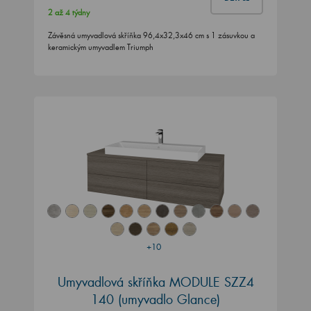
2 až 4 týdny
Závěsná umyvadlová skříňka 96,4x32,3x46 cm s 1 zásuvkou a
keramickým umyvadlem Triumph
+10
Umyvadlová skříňka MODULE SZZ4
140
(umyvadlo Glance)