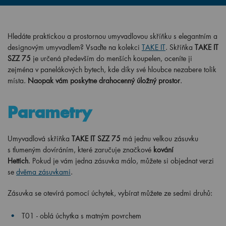
Hledáte praktickou a prostornou umyvadlovou skříňku s elegantním a
designovým umyvadlem? Vsaďte na kolekci
TAKE IT
. Skříňka
TAKE IT
SZZ 75
je určená především do menších koupelen, oceníte ji
zejména v panelákových bytech, kde díky své hloubce nezabere tolik
místa.
N
aopak vám poskytne drahocenný úložný prostor
.
Parametry
Umyvadlová skříňka
TAKE IT SZZ 75
má jednu velkou zásuvku
s tlumeným dovíráním, které zaručuje značkové
kování
Hettich
.
Pokud je vám jedna zásuvka málo, můžete si objednat verzi
se
dvěma zásuvkami
.
Zásuvka se otevírá pomocí úchytek,
vybírat můžete ze
sedmi
druhů:
T01 - oblá úchytka s matným povrchem