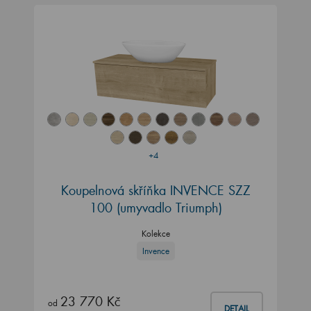
+4
Koupelnová skříňka INVENCE SZZ
100 (umyvadlo Triumph)
Kolekce
Invence
23 770 Kč
od
DETAIL