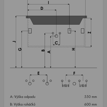
A: Výška odpadu
550 mm
B: Výška roháčků
600 mm