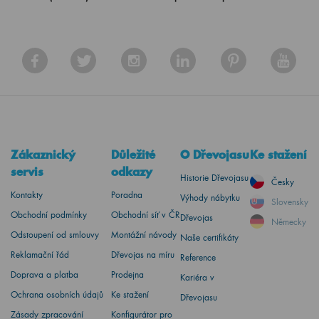
Zákaznický
Důležité
O Dřevojasu
Ke stažení
servis
odkazy
Historie Dřevojasu
Česky
Kontakty
Poradna
Výhody nábytku
Slovensky
Obchodní podmínky
Obchodní síť v ČR
Dřevojas
Německy
Odstoupení od smlouvy
Montážní návody
Naše certifikáty
Reklamační řád
Dřevojas na míru
Reference
Doprava a platba
Prodejna
Kariéra v
Ochrana osobních údajů
Ke stažení
Dřevojasu
Zásady zpracování
Konfigurátor pro