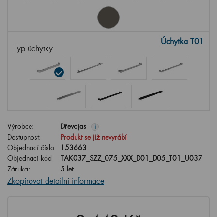
Úchytka T01
Typ úchytky
Výrobce:
Dřevojas
i
Dostupnost:
Produkt se již nevyrábí
Objednací číslo
153663
Objednací kód
TAK037_SZZ_075_XXX_D01_D05_T01_U037
Záruka:
5 let
Zkopírovat detailní informace