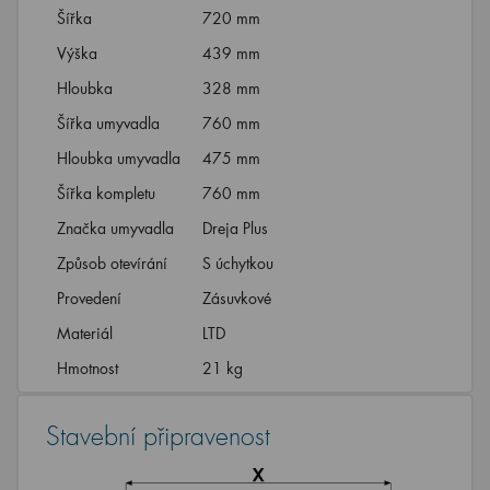
Šířka
720 mm
Výška
439 mm
Hloubka
328 mm
Šířka umyvadla
760 mm
Hloubka umyvadla
475 mm
Šířka kompletu
760 mm
Značka umyvadla
Dreja Plus
Způsob otevírání
S úchytkou
Provedení
Zásuvkové
Materiál
LTD
Hmotnost
21 kg
Stavební připravenost