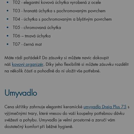
T02 - elegantní kovová úchytka vyrobená z ocele
T03 - hranatá úchytka s pochromovaným povrchem
T04 - úchytka s pochromovaným a blyštivým povrchem
T05 - chromovaná úchytka
T06 – tmavá úchytka
T07 - černá mat
Máte rádi pořádek? Do zásuvky si můžete navíc dokoupit
náš
kovový organizér
. Díky jeho flexibilitě si můžete zásuvku rozdělit
na několik částí a pohodlně do ní uložit vše potřebné.
Umyvadlo
Cena skříňky zahrnuje elegantní keramické
umyvadlo Dreja Plus 75
s
výjimečnými tvary, které vnesou do vaší koupelny potřebnou dávku
svěžesti a pohybu.
U
myvadlo je velmi prostorné a zaručí vám
dostatečný komfort při běžné hygieně.