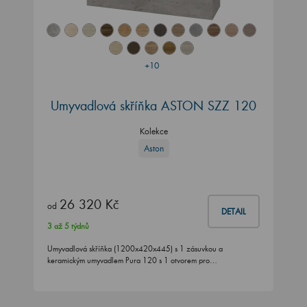
+10
Umyvadlová skříňka ASTON SZZ 120
Kolekce
Aston
26 320 Kč
od
DETAIL
3 až 5 týdnů
Umyvadlová skříňka (1200x420x445) s 1 zásuvkou a
keramickým umyvadlem Pura 120 s 1 otvorem pro…