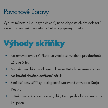
Povrchové úpravy
Vybírat můžete z klasických dekorů, nebo elegantních dřevodekorů,
které promění vaši koupelnu v útulný a příjemný prostor.
Výhody skříňky
Na umyvadlovou skříňku a umyvadlo se vztahuje
prodloužená
záruka 5 let
.
Zásuvka má díky značkovému kování Hettich tlumené dovírání.
Na kování dáváme doživotní záruku.
Součástí ceny skříňky je elegantně tvarované umyvadlo Dreja
Plus 75.
Skříňka má sníženou hloubku, díky tomu je vhodná do menších
koupelen.