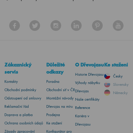
Zákaznický
Důležité
O Dřevojasu
Ke stažení
servis
odkazy
Historie Dřevojasu
Česky
Kontakty
Poradna
Výhody nábytku
Slovensky
Obchodní podmínky
Obchodní síť v ČR
Dřevojas
Německy
Odstoupení od smlouvy
Montážní návody
Naše certifikáty
Reklamační řád
Dřevojas na míru
Reference
Doprava a platba
Prodejna
Kariéra v
Ochrana osobních údajů
Ke stažení
Dřevojasu
Zásady zpracování
Konfigurátor pro