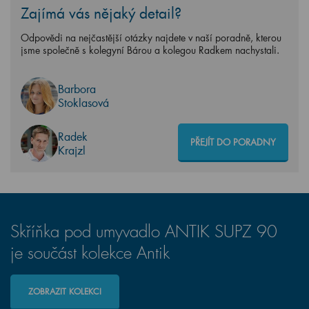
Zajímá vás nějaký detail?
Odpovědi na nejčastější otázky najdete v naší poradně, kterou
jsme společně s kolegyní Bárou a kolegou Radkem nachystali.
Barbora
Stoklasová
Radek
PŘEJÍT DO PORADNY
Krajzl
Skříňka pod umyvadlo ANTIK SUPZ 90
je součást kolekce Antik
ZOBRAZIT KOLEKCI