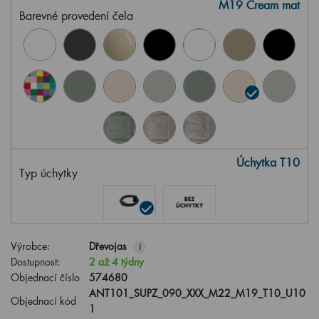
M19 Cream mat
Barevné provedení čela
Úchytka T10
Typ úchytky
Výrobce:
Dřevojas
i
Dostupnost:
2 až 4 týdny
Objednací číslo
574680
ANT101_SUPZ_090_XXX_M22_M19_T10_U10
Objednací kód
1