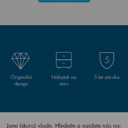
Originální
Nábytek na
5 let záruka
design
míru
Jsme (skoro) všude. Hledejte a najdete nás na: