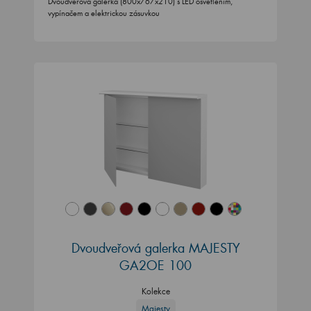
Dvoudveřová galerka (800x767x210) s LED osvětlením,
vypínačem a elektrickou zásuvkou
Dvoudveřová galerka MAJESTY
GA2OE 100
Kolekce
Majesty