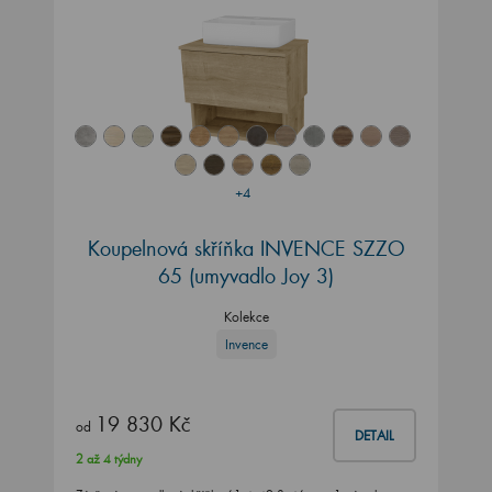
+4
Koupelnová skříňka INVENCE SZZO
65 (umyvadlo Joy 3)
Kolekce
Invence
19 830 Kč
od
DETAIL
2 až 4 týdny