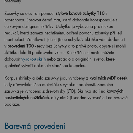
předměty.
Zásuvky se otevírají pomocí
stylové kovové úchytky T10
s
povrchovou úpravou černá mat, která dokonale koresponduje s
celkovým designem skříňky. Úchytka je vybavena praktickou
redukcí, která zamezí nechtěnému odření povrchu zásuvky při její
manipulaci. Zamilovali jste si jinou úchytku? Skříňku vám dodáme i
v
provedení T00
- tedy bez úchytky a to právě proto, abyste si mohli
skříňku doladit podle svého vkusu. Ke skříňce si navíc můžete
dokoupit
vysokou skříň
nebo zrcadlo a originální světlo, které
společně vytvoří dokonale sladěnou koupelnu.
Korpus skříňky a čelo zásuvky jsou vyrobeny z
kvalitních MDF desek
,
tedy dřevovláknitého materiálu s vysokou odolností. Samotná
zásuvka je vyrobena z dřevotřísky (LTD). Skříňka stojí na
kovových
nastavitelných nožičkách
, díky nimž ji snadno vyrovnáte i na nerovné
podlaze.
Barevná provedení