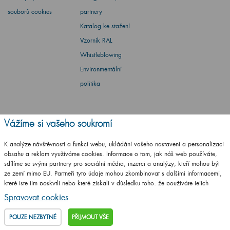
souborů cookies
partnery
Katalog ke stažení
Vzorník RAL
Whistleblowing
Environmentální
politika
Vážíme si vašeho soukromí
Barbora Stoklasová
K analýze návštěvnosti a funkcí webu, ukládání vašeho nastavení a personalizaci
obsahu a reklam využíváme cookies. Informace o tom, jak náš web používáte,
Máte dotaz? Ptejte se
sdílíme se svými partnery pro sociální média, inzerci a analýzy, kteří mohou být
ze zemí mimo EU. Partneři tyto údaje mohou zkombinovat s dalšími informacemi,
které jste jim poskytli nebo které získali v důsledku toho, že používáte jejich
+420
461 653 937
služby.
Podrobné informace
Po - Pá: 8-17 hod.
Spravovat cookies
info@drevojas.cz
POUZE NEZBYTNÉ
PŘIJMOUT VŠE