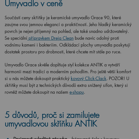
Umyvadlo v ceně
Součástí ceny skříňky je keramické umyvadlo Grace 90, které
zaujme svou jemnou elegancí a praktičností. Jeho hladký keramický
povrch je nejen příjemný na pohled, ale také snadno udržovatelný.
Se speciální
přípravkem Dreja Clean
bude navíc odolný proti
vodnímu kameni i bakteriím. Odkládací plochy umyvadla poskytují
dostatek prostoru pro drobnosti, které chcete mít stále po ruce.
Umyvadlo Grace skvěle doplňuje styl kolekce ANTIK a vytváří
harmonii mezi tradicí a moderním pohodlím. Pro ještě větší komfort
si u nás můžete dokoupit praktický
kovový Click-Clack
. POZOR! U
skříňky musí být z technických důvodů extra snížený sifon, který si
rovněž můžete dokoupit na našem
e-shopu
.
5 důvodů, proč si zamilujete
umyvadlovou skříňku ANTIK
Designově vyladěná zásuvka
– frézovaná čela s kovovou