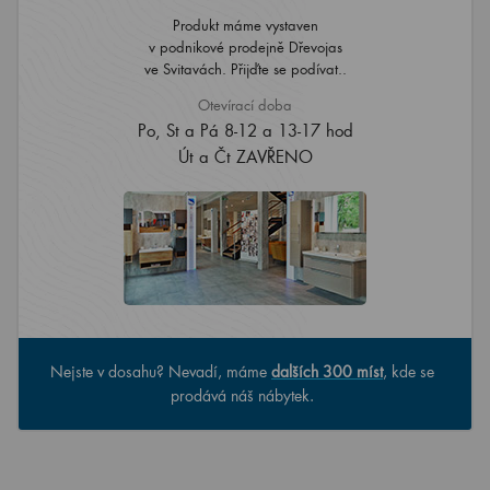
Produkt máme vystaven
v podnikové prodejně Dřevojas
ve Svitavách. Přijďte se podívat..
Otevírací doba
Po, St a Pá 8-12 a 13-17 hod
Út a Čt ZAVŘENO
Nejste v dosahu? Nevadí, máme
dalších 300 míst
, kde se
prodává náš nábytek.