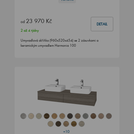
23 970 Kč
od
DETAIL
2 až 4 týdny
Umyvadlová skříňka (960x520x454) se 2 zásuvkami a
keramickým umyvadlem Harmonia 100
+10