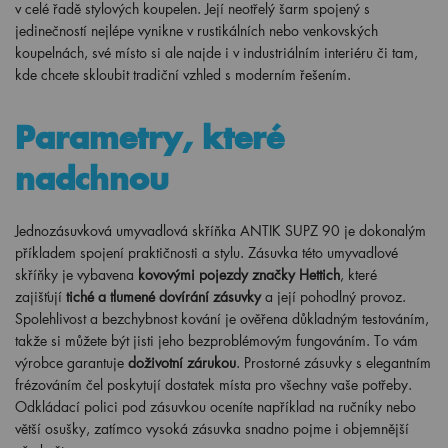
v celé řadě stylových koupelen. Její neotřelý šarm spojený s
jedinečností nejlépe vynikne v rustikálních nebo venkovských
koupelnách, své místo si ale najde i v industriálním interiéru či tam,
kde chcete skloubit tradiční vzhled s moderním řešením.
Parametry, které
nadchnou
Jednozásuvková umyvadlová skříňka ANTIK SUPZ 90 je dokonalým
příkladem spojení praktičnosti a stylu. Zásuvka této umyvadlové
skříňky je vybavena
kovovými pojezdy značky Hettich
, které
zajišťují
tiché a tlumené dovírání zásuvky
a její pohodlný provoz.
Spolehlivost a bezchybnost kování je ověřena důkladným testováním,
takže si můžete být jisti jeho bezproblémovým fungováním. To vám
výrobce garantuje
doživotní zárukou
. Prostorné zásuvky s elegantním
frézováním čel poskytují dostatek místa pro všechny vaše potřeby.
Odkládací polici pod zásuvkou oceníte například na ručníky nebo
větší osušky, zatímco vysoká zásuvka snadno pojme i objemnější