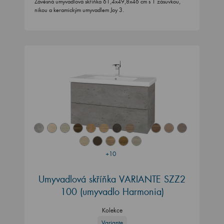
Závěsná umyvadlová skříňka 61,4x49,8x46 cm s 1 zásuvkou,
nikou a keramickým umyvadlem Joy 3.
+10
Umyvadlová skříňka VARIANTE SZZ2
100 (umyvadlo Harmonia)
Kolekce
Variante