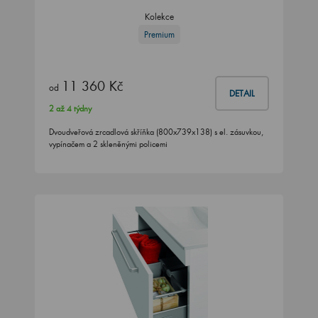
Kolekce
Premium
11 360 Kč
od
DETAIL
2 až 4 týdny
Dvoudveřová zrcadlová skříňka (800x739x138) s el. zásuvkou,
vypínačem a 2 skleněnými policemi