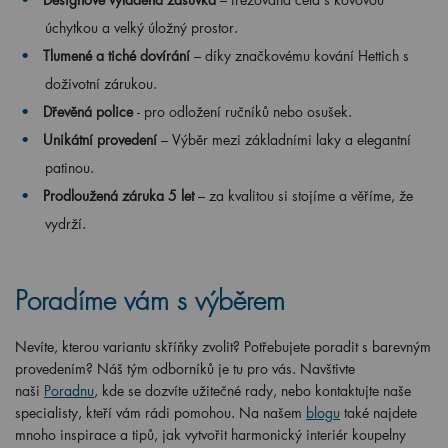
úchytkou a velký úložný prostor.
Tlumené a tiché dovírání
– díky značkovému kování Hettich s
doživotní zárukou.
Dřevěná police
- pro odložení ručníků nebo osušek.
Unikátní provedení
– Výběr mezi základními laky a elegantní
patinou.
Prodloužená záruka 5 let
– za kvalitou si stojíme a věříme, že
vydrží.
Poradíme vám s výběrem
Nevíte, kterou variantu skříňky zvolit? Potřebujete poradit s barevným
provedením? Náš tým odborníků je tu pro vás. Navštivte
naši
Poradnu
, kde se dozvíte užitečné rady, nebo kontaktujte naše
specialisty, kteří vám rádi pomohou. Na našem
blogu
také najdete
mnoho inspirace a tipů, jak vytvořit harmonický interiér koupelny