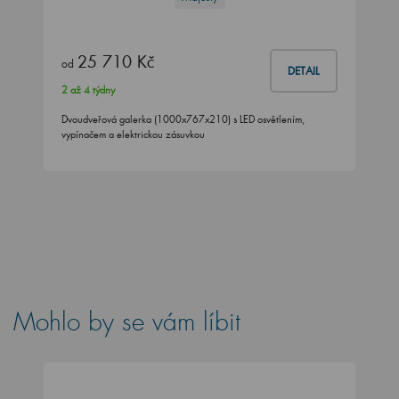
25 710 Kč
od
DETAIL
2 až 4 týdny
Dvoudveřová galerka (1000x767x210) s LED osvětlením,
vypínačem a elektrickou zásuvkou
Mohlo by se vám líbit