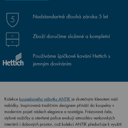
Nadstandartně dlouhá záruka 5 let
Zboží doručíme složené a kompletní
Používáme špičkové kování Hettich s
jemným dovíráním
Kolekce
koupelnového nábytku ANTIK
je skutečným klenotem naší
nabídky. Inspirovaná tradičním designem přináší do koupelny v
moderním pojetí nádech elegance a nostalgie. Frézovaná čela,
stylové nožičky a otevřené police evokují atmosféru venkovských
interiérů i dobových prostor, což kolekci ANTIK předurčuje k využití