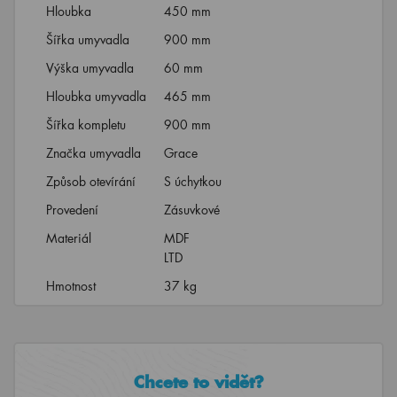
Hloubka
450 mm
Šířka umyvadla
900 mm
Výška umyvadla
60 mm
Hloubka umyvadla
465 mm
Šířka kompletu
900 mm
Značka umyvadla
Grace
Způsob otevírání
S úchytkou
Provedení
Zásuvkové
Materiál
MDF
LTD
Hmotnost
37 kg
Chcete to vidět?