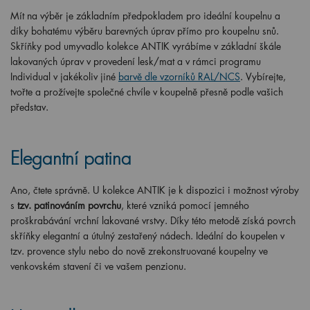
Mít na výběr je základním předpokladem pro ideální koupelnu a
díky bohatému výběru barevných úprav přímo pro koupelnu snů.
Skříňky pod umyvadlo kolekce ANTIK vyrábíme v základní škále
lakovaných úprav v provedení lesk/mat a v rámci programu
Individual v jakékoliv jiné
barvě dle vzorníků RAL/NCS
. Vybírejte,
tvořte a prožívejte společné chvíle v koupelně přesně podle vašich
představ.
Elegantní patina
Ano, čtete správně. U kolekce ANTIK je k dispozici i možnost výroby
s
tzv. patinováním povrchu
, které vzniká pomocí jemného
proškrabávání vrchní lakované vrstvy. Díky této metodě získá povrch
skříňky elegantní a útulný zestařený nádech. Ideální do koupelen v
tzv. provence stylu nebo do nově zrekonstruované koupelny ve
venkovském stavení či ve vašem penzionu.