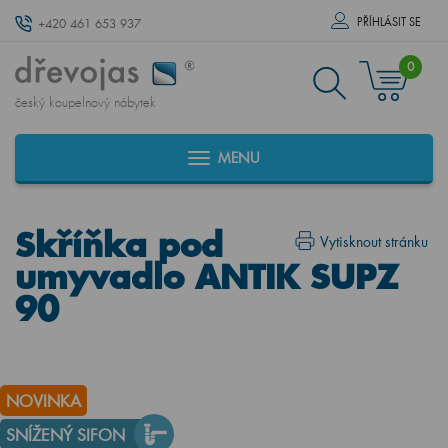
PŘÍHLÁSIT SE
+420 461 653 937
0
český koupelnový nábytek
MENU
Skříňka pod
Vytisknout stránku
umyvadlo ANTIK SUPZ
90
NOVINKA
SNÍŽENÝ SIFON