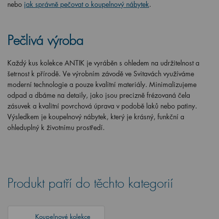
nebo
jak správně pečovat o koupelnový nábytek
.
Pečlivá výroba
Každý kus kolekce ANTIK je vyráběn s ohledem na udržitelnost a
šetrnost k přírodě. Ve výrobním závodě ve Svitavách využíváme
moderní technologie a pouze kvalitní materiály. Minimalizujeme
odpad a dbáme na detaily, jako jsou precizně frézovaná čela
zásuvek a kvalitní povrchová úprava v podobě laků nebo patiny.
Výsledkem je koupelnový nábytek, který je krásný, funkční a
ohleduplný k životnímu prostředí.
Produkt patří do těchto kategorií
Koupelnové kolekce