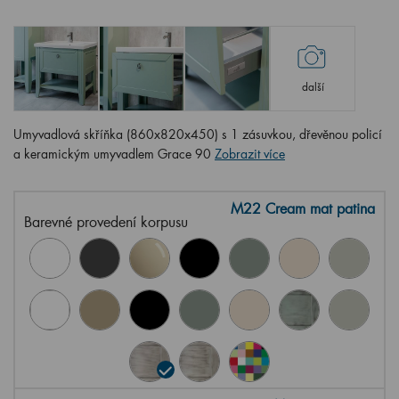
další
Umyvadlová skříňka (860x820x450) s 1 zásuvkou, dřevěnou policí
a keramickým umyvadlem Grace 90
Zobrazit více
M22 Cream mat patina
Barevné provedení korpusu