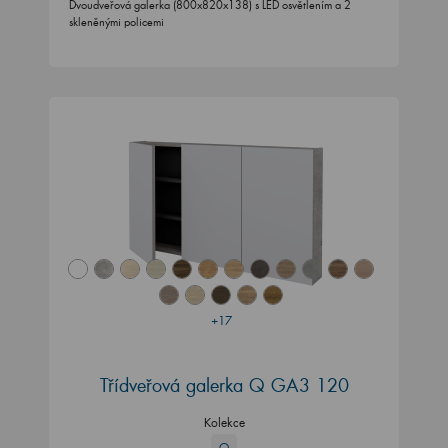
Dvoudveřová galerka (800x820x138) s LED osvětlením a 2
skleněnými policemi
+17
Třídveřová galerka Q GA3 120
Kolekce
Q