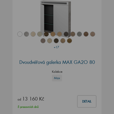
+17
Dvoudvéřová galerka MAX GA2O 80
Kolekce
Max
13 160 Kč
od
DETAIL
5 pracovních dnů