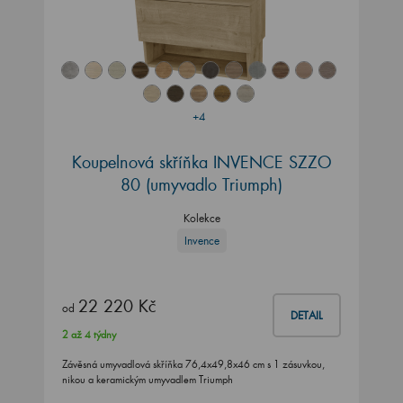
+4
Koupelnová skříňka INVENCE SZZO
80 (umyvadlo Triumph)
Kolekce
Invence
22 220 Kč
od
DETAIL
2 až 4 týdny
Závěsná umyvadlová skříňka 76,4x49,8x46 cm s 1 zásuvkou,
nikou a keramickým umyvadlem Triumph