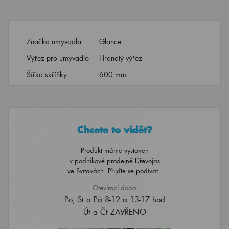
Značka umyvadla
Glance
Výřez pro umyvadlo
Hranatý výřez
Šířka skříňky
600 mm
Chcete to vidět?
Produkt máme vystaven
v podnikové prodejně Dřevojas
ve Svitavách. Přijďte se podívat..
Otevírací doba
Po, St a Pá 8-12 a 13-17 hod
Út a Čt ZAVŘENO