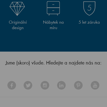
Originální
Nábytek na
5 let záruka
design
míru
Jsme (skoro) všude. Hledejte a najdete nás na: