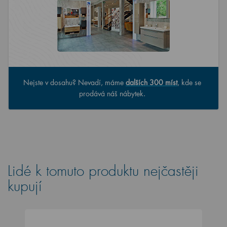
Nejste v dosahu? Nevadí, máme
dalších 300 míst
, kde se
prodává náš nábytek.
Lidé k tomuto produktu nejčastěji
kupují