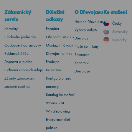
Zákaznický
Důležité
O Dřevojasu
Ke stažení
servis
odkazy
Historie Dřevojasu
Česky
Kontakty
Poradna
Výhody nábytku
Slovensky
Obchodní podmínky
Obchodní síť v ČR
Dřevojas
Německy
Odstoupení od smlouvy
Montážní návody
Naše certifikáty
Reklamační řád
Dřevojas na míru
Reference
Doprava a platba
Prodejna
Kariéra v
Ochrana osobních údajů
Ke stažení
Dřevojasu
Zásady zpracování
Konfigurátor pro
souborů cookies
partnery
Katalog ke stažení
Vzorník RAL
Whistleblowing
Environmentální
politika