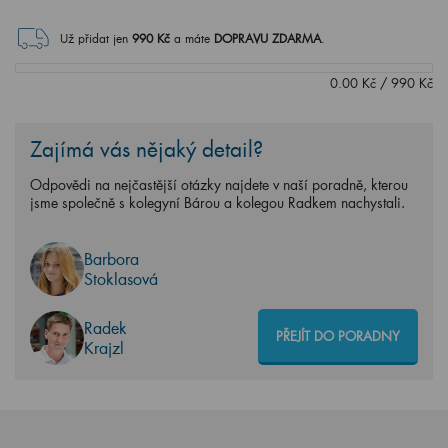
Už přidat jen
990
Kč
a máte
DOPRAVU ZDARMA
.
0.00
Kč
/
990
Kč
Zajímá vás nějaký detail?
Odpovědi na nejčastější otázky najdete v naší poradně, kterou
jsme společně s kolegyní Bárou a kolegou Radkem nachystali.
Barbora
Stoklasová
Radek
PŘEJÍT DO PORADNY
Krajzl