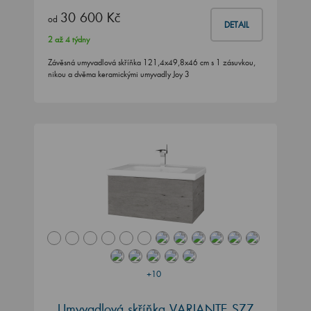
30 600 Kč
od
DETAIL
2 až 4 týdny
Závěsná umyvadlová skříňka 121,4x49,8x46 cm s 1 zásuvkou,
nikou a dvěma keramickými umyvadly Joy 3
+10
Umyvadlová skříňka VARIANTE SZZ