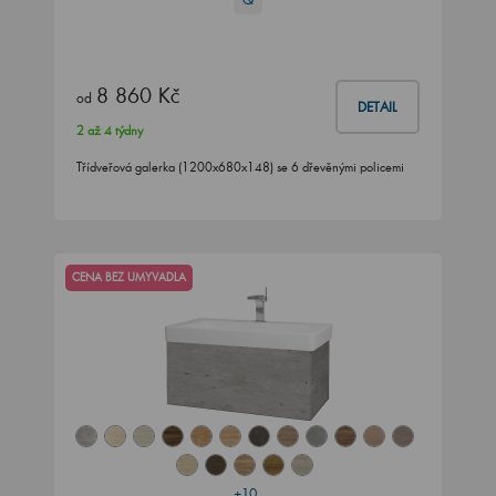
8 860 Kč
od
DETAIL
2 až 4 týdny
Třídveřová galerka (1200x680x148) se 6 dřevěnými policemi
CENA BEZ UMYVADLA
+10