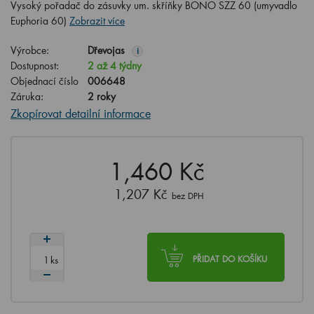
Vysoký pořadač do zásuvky um. skříňky BONO SZZ 60 (umyvadlo
Euphoria 60)
Zobrazit více
Výrobce:
Dřevojas
i
Dostupnost:
2 až 4 týdny
Objednací číslo
006648
Záruka:
2 roky
Zkopírovat detailní informace
1,460 Kč
1,207 Kč
bez DPH
ks
PŘIDAT DO KOŠÍKU