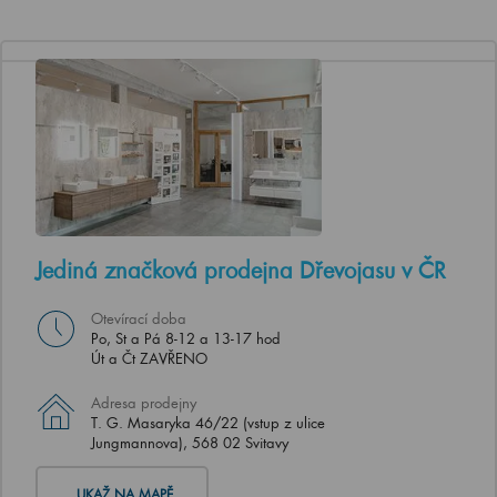
Jediná značková prodejna Dřevojasu v ČR
Otevírací doba
Po, St a Pá 8-12 a 13-17 hod
Út a Čt ZAVŘENO
Adresa prodejny
T. G. Masaryka 46/22 (vstup z ulice
Jungmannova), 568 02 Svitavy
UKAŽ NA MAPĚ