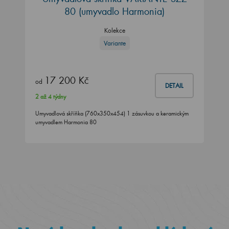
80 (umyvadlo Harmonia)
Kolekce
Variante
17 200 Kč
od
DETAIL
2 až 4 týdny
Umyvadlová skříňka (760x350x454) 1 zásuvkou a keramickým
umyvadlem Harmonia 80