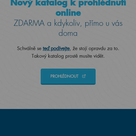
Nový katalog k prohlédnutí
online
ZDARMA a kdykoliv, přímo u vás
doma
Schválně se
teď podívejte
, že stojí opravdu za to.
Takový katalog prostě musíte vidět.
PROHLÉDNOUT