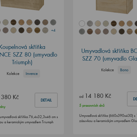
+4
Koupelnová skříňka
Umyvadlová skříňka 
NCE SZZ 80 (umyvadlo
SZZ 70 (umyvadlo Gla
Triumph)
Kolekce
Bono
Kolekce
Invence
14 180 Kč
 380 Kč
od
DE
DETAIL
5 pracovních dnů
ýdny
Umyvadlová skříňka (660x390x430) s 
umyvadlová skříňka 76,4x32,3x46 cm s
zásuvkou a keramickým umyvadlem Gl
ou a keramickým umyvadlem Triumph