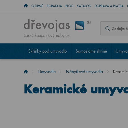
O FIRMĚ
PORADNA
BLOG
KATALOG
DOPRAVA A PLATBA
český koupelnový nábytek
Skříňky pod umyvadlo
Samostatné skříně
Umyvad
Umyvadla
Nábytková umyvadla
Keramick
Keramické umyvad