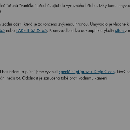
álně řešená "vanička" přecházející do výrazného břicha. Díky tomu umyva
ě.
v zadní části, která je zakončena zvýšenou hranou. Umyvadlo je vhodné k
 65
nebo
TAKE IT SZD2 65
. K umyvadlu si lze dokoupit kterýkoliv
sifon
z n
 bakteriemi a plísní jsme vyvinuli
speciální přípravek Dreja Clean
, který 
vání nečistot. Odolnost je zaručena také proti vodnímu kameni.