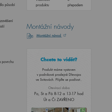
dlo působí
produktu
přepadem
 zavěšení
Montážní návody
aší
Montážní návod
Chcete to vidět?
na povrchu
Produkt máme vystaven
v podnikové prodejně Dřevojas
ve Svitavách. Přijďte se podívat..
Otevírací doba
Po, St a Pá 8-12 a 13-17 hod
Út a Čt ZAVŘENO