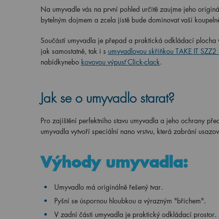
Na umyvadle vás na první pohled určitě zaujme jeho origin
bytelným dojmem a zcela jistě bude dominovat vaší koupeln
Součástí umyvadla je přepad a praktická odkládací plocha 
jak samostatně, tak i s
umyvadlovou skříňkou TAKE IT SZZ2
nabídkynebo
kovovou výpusť Click-clack
.
Jak se o umyvadlo starat?
Pro zajištění perfektního stavu umyvadla a jeho ochrany před
umyvadla vytvoří speciální nano vrstvu, která zabrání usazo
Výhody umyvadla:
Umyvadlo má originálně řešený tvar.
Pyšní se úspornou hloubkou a výrazným "břichem".
V zadní části umyvadla je praktický odkládací prostor.