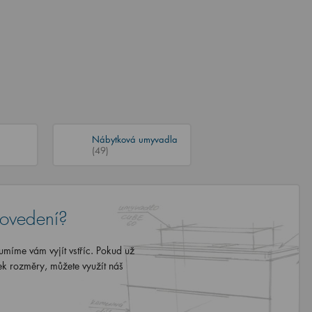
Nábytková umyvadla
(49)
rovedení?
míme vám vyjít vstříc. Pokud už
ek rozměry, můžete využít náš