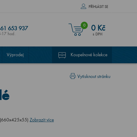
PŘÍHLÁSIT SE
0
0 Kč
61 653 937
8-17 hod.
s DPH
Výprodej
Koupelnové kolekce
Vytisknout stránku
lé
m (660x425x55)
Zobrazit více