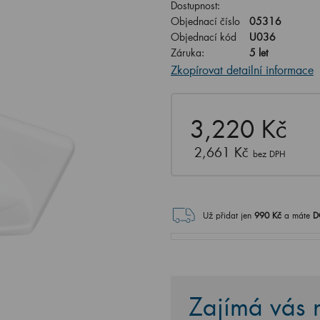
Dostupnost:
Objednací číslo
05316
Objednací kód
U036
Záruka:
5 let
Zkopírovat detailní informace
3,220 Kč
2,661 Kč
bez DPH
Už přidat jen
990
Kč
a máte
D
Zajímá vás n