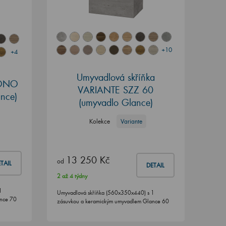
+10
+4
Umyvadlová skříňka
BONO
VARIANTE SZZ 60
nce)
(umyvadlo Glance)
Kolekce
Variante
13 250 Kč
od
TAIL
DETAIL
2 až 4 týdny
1
Umyvadlová skříňka (560x350x440) s 1
ance 70
zásuvkou a keramickým umyvadlem Glance 60