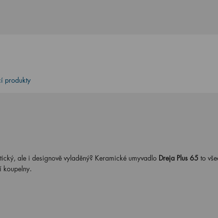
cí produkty
tický, ale i designově vyladěný? Keramické umyvadlo
Dreja Plus 65
to vše
í koupelny.