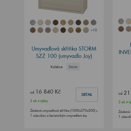
+10
Umyvadlová skříňka STORM
INVE
SZZ 100 (umyvadlo Joy)
Kolekce
Storm
16 840 Kč
21
od
od
DETAIL
2 až 4 týdny
2 až 4 t
Závěsná umyvadlová skříňka (1000x370x500) s
Závěsná 
1 zásuvkou a keramickým umyvadlem Joy
1 zásuvk