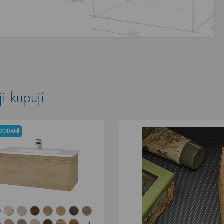
i kupují
 DODÁNÍ
+4