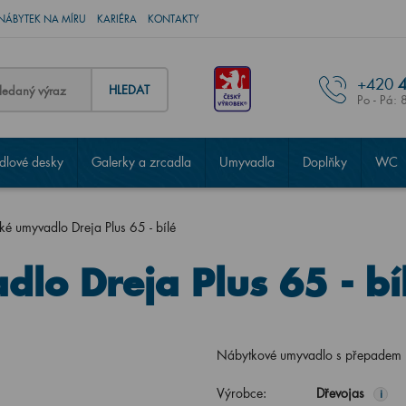
NÁBYTEK NA MÍRU
KARIÉRA
KONTAKTY
+420
4
HLEDAT
Po - Pá: 
lové desky
Galerky a zrcadla
Umyvadla
Doplňky
WC
é umyvadlo Dreja Plus 65 - bílé
lo Dreja Plus 65 - bí
Nábytkové umyvadlo s přepade
Výrobce:
Dřevojas
i