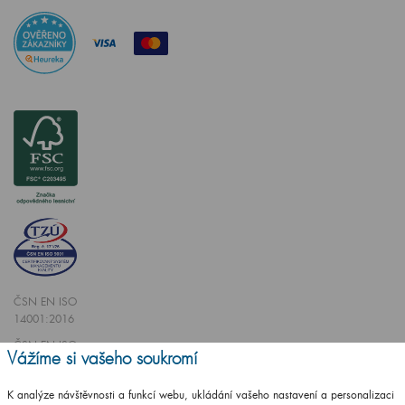
ČSN EN ISO
14001:2016
ČSN EN ISO
Vážíme si vašeho soukromí
9001:2016
K analýze návštěvnosti a funkcí webu, ukládání vašeho nastavení a personalizaci