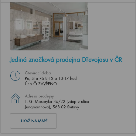
Jediná značková prodejna Dřevojasu v ČR
Otevírací doba
Po, St a Pá 8-12 a 13-17 hod
Út a Čt ZAVŘENO
Adresa prodejny
T. G. Masaryka 46/22 (vstup z ulice
Jungmannova), 568 02 Svitavy
UKAŽ NA MAPĚ