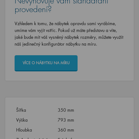
Nevyhovuje vám standardní
provedení?
Vzhledem k tomu, že nábytek opravdu sami vyrábíme,
umíme vám vyjít vstříc. Pokud už máte představu a víte,
jaké bude mít váš vysněný nábytek rozměry, můžete využít
náš jedinečný konfigurátor nábytku na míru.
VÍCE O NÁBYTKU NA MÍRU
Šířka
350 mm
Výška
793 mm
Hloubka
360 mm