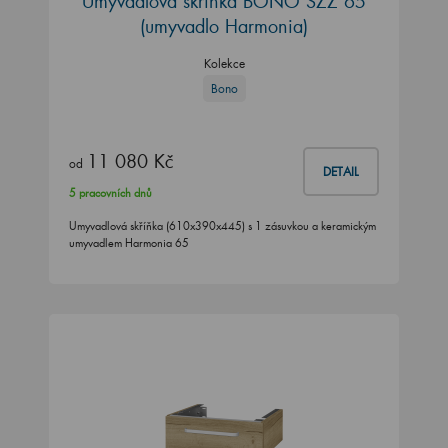
Umyvadlová skříňka BONO SZZ 65
(umyvadlo Harmonia)
Kolekce
Bono
11 080 Kč
od
DETAIL
5 pracovních dnů
Umyvadlová skříňka (610x390x445) s 1 zásuvkou a keramickým
umyvadlem Harmonia 65