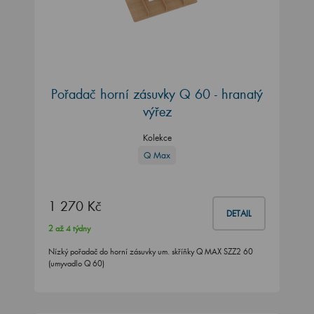
Pořadač horní zásuvky Q 60 - hranatý
výřez
Kolekce
Q Max
1 270 Kč
DETAIL
2 až 4 týdny
Nízký pořadač do horní zásuvky um. skříňky Q MAX SZZ2 60
(umyvadlo Q 60)