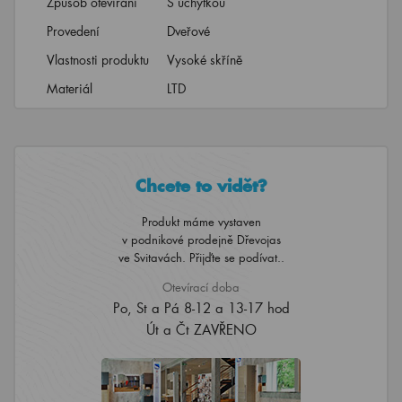
Způsob otevírání
S úchytkou
Provedení
Dveřové
Vlastnosti produktu
Vysoké skříně
Materiál
LTD
Chcete to vidět?
Produkt máme vystaven
v podnikové prodejně Dřevojas
ve Svitavách. Přijďte se podívat..
Otevírací doba
Po, St a Pá 8-12 a 13-17 hod
Út a Čt ZAVŘENO