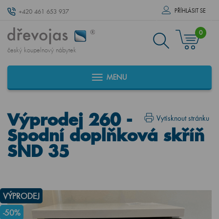
PŘÍHLÁSIT SE
+420 461 653 937
0
český koupelnový nábytek
MENU
Výprodej 260 -
Vytisknout stránku
Spodní doplňková skříň
SND 35
VÝPRODEJ
-50%