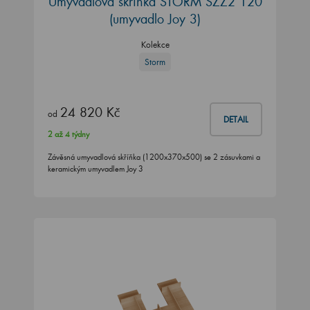
Umyvadlová skříňka STORM SZZ2 120
(umyvadlo Joy 3)
Kolekce
Storm
24 820 Kč
od
DETAIL
2 až 4 týdny
Závěsná umyvadlová skříňka (1200x370x500) se 2 zásuvkami a
keramickým umyvadlem Joy 3