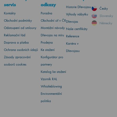
servis
odkazy
Historie Dřevojasu
Česky
Kontakty
Poradna
Výhody nábytku
Slovensky
Obchodní podmínky
Obchodní síť v ČR
Dřevojas
Německy
Odstoupení od smlouvy
Montážní návody
Naše certifikáty
Reklamační řád
Dřevojas na míru
Reference
Doprava a platba
Prodejna
Kariéra v
Ochrana osobních údajů
Ke stažení
Dřevojasu
Zásady zpracování
Konfigurátor pro
souborů cookies
partnery
Katalog ke stažení
Vzorník RAL
Whistleblowing
Environmentální
politika