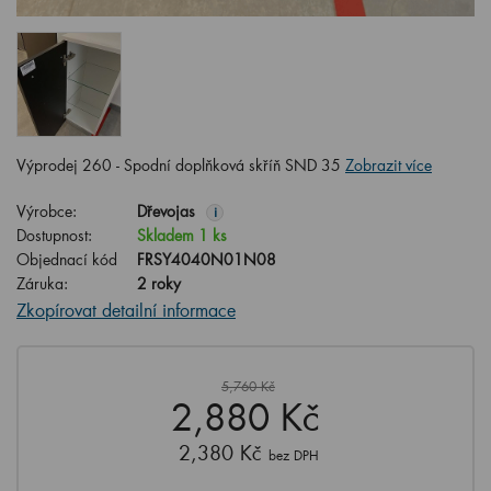
Výprodej 260 - Spodní doplňková skříň SND 35
Zobrazit více
Výrobce:
Dřevojas
i
Dostupnost:
Skladem 1 ks
Objednací kód
FRSY4040N01N08
Záruka:
2 roky
Zkopírovat detailní informace
5,760 Kč
2,880 Kč
2,380 Kč
bez DPH