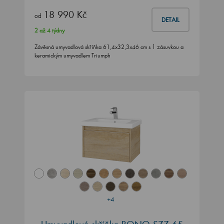
18 990 Kč
od
DETAIL
2 až 4 týdny
Závěsná umyvadlová skříňka 61,4x32,3x46 cm s 1 zásuvkou a
keramickým umyvadlem Triumph
+4