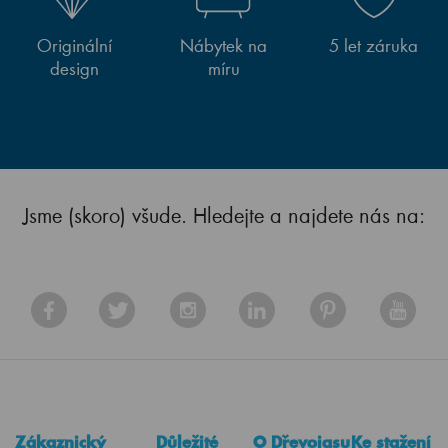
Originální
Nábytek na
5 let záruka
design
míru
Jsme (skoro) všude. Hledejte a najdete nás na:
Zákaznický
Důležité
O Dřevojasu
Ke stažení