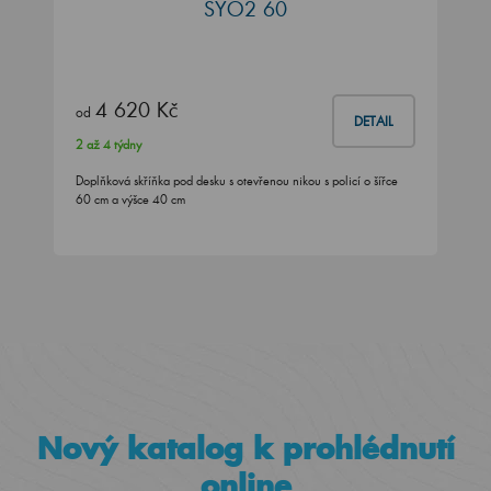
SYO2 60
4 620 Kč
od
DETAIL
2 až 4 týdny
Doplňková skříňka pod desku s otevřenou nikou s policí o šířce
60 cm a výšce 40 cm
Nový katalog k prohlédnutí
online