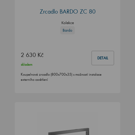
Zrcadlo BARDO ZC 80
Kolekce
Bardo
2 630 Kč
DETAIL
skladem
Koupelnové zrcadlo (800x700x35) s možností instalace
externího osvětlení