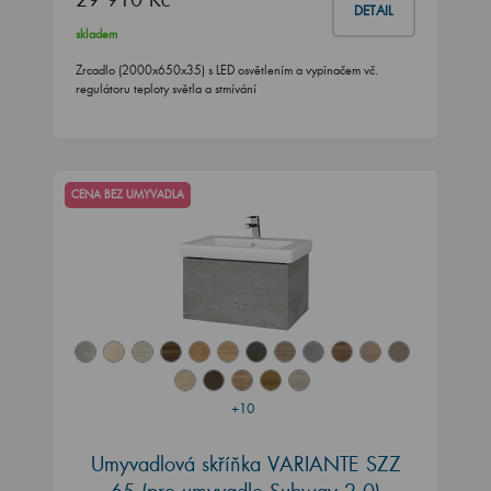
DETAIL
skladem
Zrcadlo (2000x650x35) s LED osvětlením a vypínačem vč.
regulátoru teploty světla a stmívání
CENA BEZ UMYVADLA
+10
Umyvadlová skříňka VARIANTE SZZ
65
(pro umyvadlo Subway 2.0)