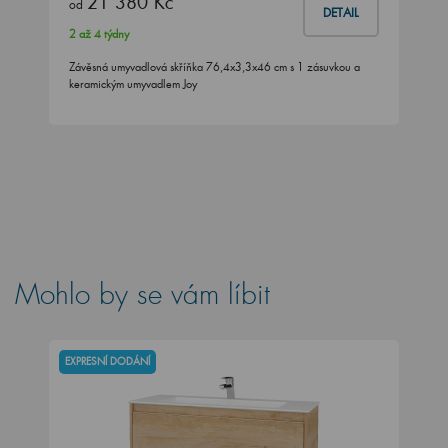
21 380 Kč
od
DETAIL
2 až 4 týdny
Závěsná umyvadlová skříňka 76,4x3,3x46 cm s 1 zásuvkou a
keramickým umyvadlem Joy
Mohlo by se vám líbit
EXPRESNÍ DODÁNÍ