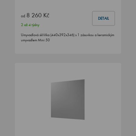
8 260 Kč
od
DETAIL
2 až 4 týdny
Umyvadlová skříňka (440x392x346) s 1 zásuvkou a keramickým
umyvadlem Mini 50