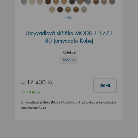
+10
Umyvadlová skříňka MODULE SZZ1
80
(umyvadlo Kube)
Kolekce
Module
17 430 Kč
od
DETAIL
2 až 4 týdny
Umyvadlová skříňka (800x318x500) s 1 zásuvkou a keramickým
umyvadlem Kube