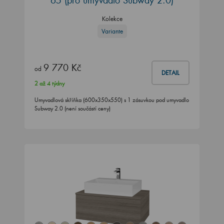
Kolekce
Variante
9 770 Kč
od
DETAIL
2 až 4 týdny
Umyvadlová skříňka (600x350x550) s 1 zásuvkou pod umyvadlo
Subway 2.0 (není součástí ceny)