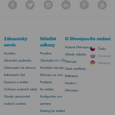
Zákaznický
Důležité
O Dřevojasu
Ke stažení
servis
odkazy
Historie Dřevojasu
Česky
Kontakty
Poradna
Výhody nábytku
Slovensky
Obchodní podmínky
Obchodní síť v ČR
Dřevojas
Německy
Odstoupení od smlouvy
Montážní návody
Naše certifikáty
Reklamační řád
Dřevojas na míru
Reference
Doprava a platba
Prodejna
Kariéra v
Ochrana osobních údajů
Ke stažení
Dřevojasu
Zásady zpracování
Konfigurátor pro
souborů cookies
partnery
Katalog ke stažení