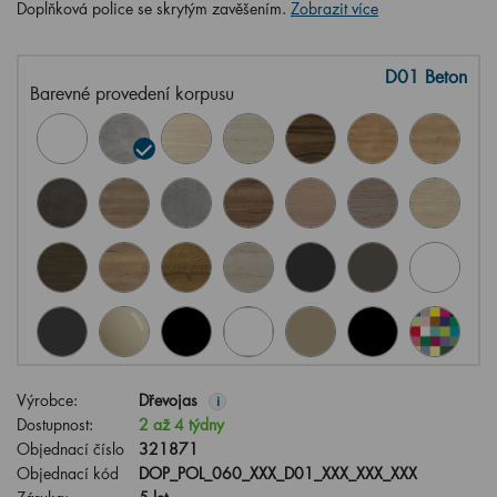
Doplňková police se skrytým zavěšením.
Zobrazit více
D01 Beton
Barevné provedení korpusu
Výrobce:
Dřevojas
i
Dostupnost:
2 až 4 týdny
Objednací číslo
321871
Objednací kód
DOP_POL_060_XXX_D01_XXX_XXX_XXX