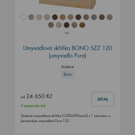
+4
Umyvadlová skříňka BONO SZZ 120
(umyvadlo Pura)
Kolekce
Bono
24 650 Kč
od
DETAIL
5 pracovních dnů
Závěsná umyvadlová skříňka (1200x390x445) s 1 zásuvkou a
keramickým umyvadlem Pura 120