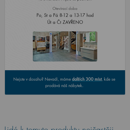
Otevírací doba
Po, St a Pá 8-12 a 13-17 hod
Út a Čt ZAVŘENO
Nejste v dosahu? Nevadí, máme
dalších 300 míst
, kde se
prodává náš nábytek.
Lidé k tomuto produktu nejčastěji