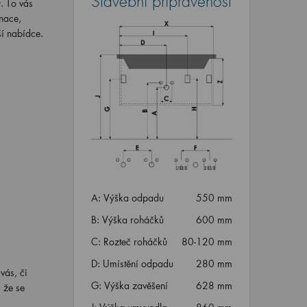
Stavební připravenost
. To vás
nace,
ší nabídce.
A: Výška odpadu
550 mm
B: Výška roháčků
600 mm
C: Rozteč roháčků
80-120 mm
D: Umístění odpadu
280 mm
vás, či
G: Výška zavěšení
628 mm
 že se