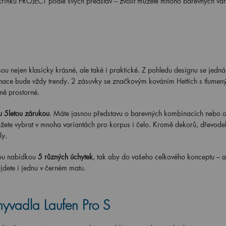
skříňku PROJECT podle svých představ – zvolit můžete mnoho barevných vari
u nejen klasicky krásné, ale také i praktické. Z pohledu designu se jedná
inace bude vždy trendy. 2 zásuvky se značkovým kováním Hettich s tlumen
ně prostorné.
 5letou zárukou
. Máte jasnou představu o barevných kombinacích nebo o
te vybrat v mnoha variantách pro korpus i čelo. Kromě dekorů, dřevode
ly.
kou nabídkou
5 různých úchytek
, tak aby do vašeho celkového konceptu – ať
jdete i jednu v černém matu.
myvadla Laufen Pro S