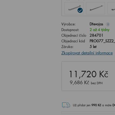
Výrobce:
Dřevojas
i
Dostupnost:
2 až 4 týdny
Objednací číslo
284701
Objednací kód
PRO077_SZZ2
Záruka:
5 let
Zkopírovat detailní informace
11,720 Kč
9,686 Kč
bez DPH
Už přidat jen
990
Kč
a máte
D