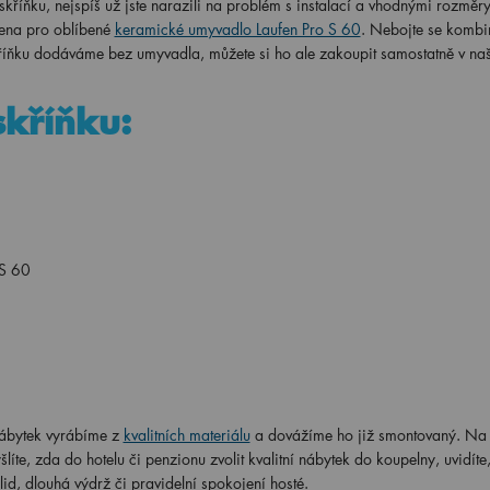
skříňku, nejspíš už jste narazili na problém s instalací a vhodnými rozměry
vena pro oblíbené
keramické umyvadlo Laufen Pro S 60
. Nebojte se kombi
Skříňku dodáváme bez umyvadla, můžete si ho ale zakoupit samostatně v na
skříňku:
 S 60
nábytek vyrábíme z
kvalitních materiálu
a dovážíme ho již smontovaný. Na 
te, zda do hotelu či penzionu zvolit kvalitní nábytek do koupelny, uvidíte,
lid, dlouhá výdrž či pravidelní spokojení hosté.