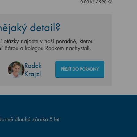
0.00
Kč
/
990
Kč
ějaký detail?
í otázky najdete v naší poradně, kterou
ní Bárou a kolegou Radkem nachystali.
Radek
PŘEJÍT DO PORADNY
Krajzl
artně dlouhá záruka 5 let