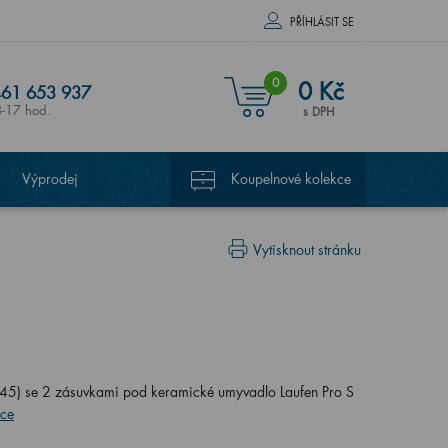
PŘÍHLÁSIT SE
0
0 Kč
61 653 937
8-17 hod.
s DPH
Výprodej
Koupelnové kolekce
Vytisknout stránku
5) se 2 zásuvkami pod keramické umyvadlo Laufen Pro S
íce