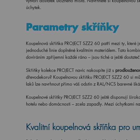
vytvoří dostatek úložného místa. Navrhněte si koupelnovou 
úchytek.
Parametry skříňky
Koupelnová skříňka PROJECT SZZ2 60 patří mezi ty, které jso
jednoduché linie doplněné kvalitním materiálem. Tato komb
dovíráním zpříjemní každé ráno – jsou tiché a ještě dostateč
Skříňky kolekce PROJECT navíc nakoupíte již s
prodlouženou
dřevodekoru? Koupelnovou skříňku PROJECT SZZ2 60 si může
laků lze navrhnout přímo váš odstín z RAL/NCS barevné šká
Koupelnové skříňky PROJECT SZZ2 60 ještě disponují širo
hotelu nebo domácnosti – zcela zapadly. Mezi úchytkami na
Kvalitní koupelnová skříňka pro u