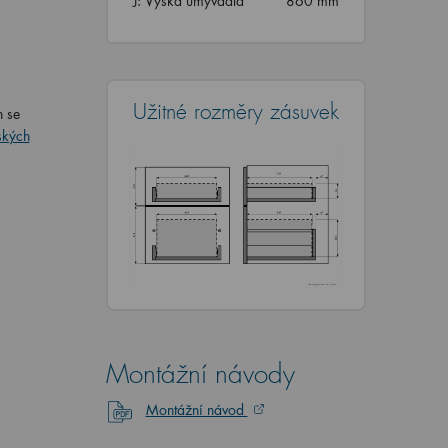
J: Výška umyvadla
860 mm
Užitné rozměry zásuvek
n se
ských
Montážní návody
Montážní návod