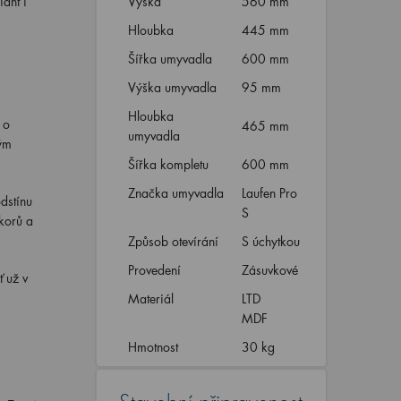
ant i
Výška
560 mm
Hloubka
445 mm
Šířka umyvadla
600 mm
Výška umyvadla
95 mm
Hloubka
 o
465 mm
umyvadla
ým
Šířka kompletu
600 mm
Značka umyvadla
Laufen Pro
dstínu
S
korů a
Způsob otevírání
S úchytkou
Provedení
Zásuvkové
 už v
Materiál
LTD
MDF
Hmotnost
30 kg