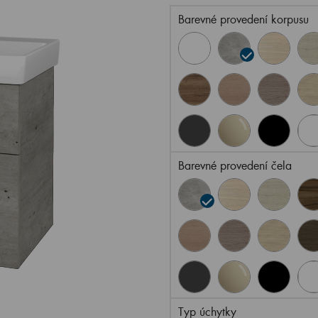
Barevné provedení korpusu
Barevné provedení čela
Typ úchytky