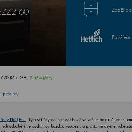
Zboží do
 SZZ2 60
Používám
 720 Kč s DPH
,
2 až 4 týdny
cí produkty
y řady PROJECT
. Tyto skříňky oceníte vy i hosté ve vašem hotelu či penzion
ch jednoduché linie podtrhnou každou koupelnu a prostorné asymetrické zá