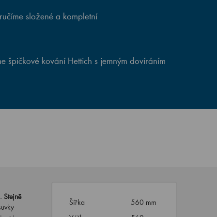
ručíme složené a kompletní
e špičkové kování Hettich s jemným dovíráním
u.
Stejně
Šířka
560 mm
suvky