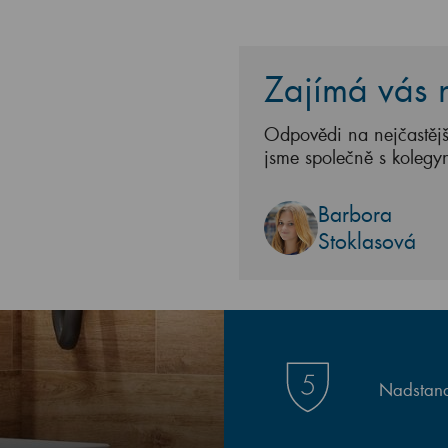
Zajímá vás n
Odpovědi na nejčastějš
jsme společně s kolegy
Barbora
Stoklasová
Nadstand