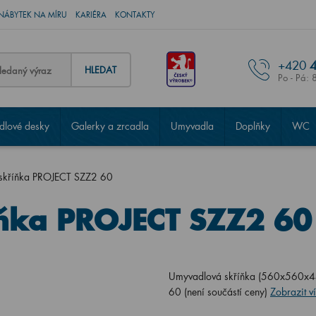
NÁBYTEK NA MÍRU
KARIÉRA
KONTAKTY
+420
4
HLEDAT
Po - Pá: 
lové desky
Galerky a zrcadla
Umyvadla
Doplňky
WC
skříňka PROJECT SZZ2 60
ňka PROJECT SZZ2 60
Umyvadlová skříňka (560x560x44
60 (není součástí ceny)
Zobrazit v