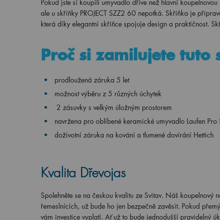
Pokud jste si koupili umyvadlo dříve než hlavní koupelnovou 
ale u skříňky PROJECT SZZ2 60 nepotká. Skříňka je připra
která díky elegantní skříňce spojuje design a praktičnost. 
Proč si zamilujete tuto 
prodloužená záruka 5 let
možnost výběru z 5 různých úchytek
2 zásuvky s velkým úložným prostorem
navržena pro oblíbené keramické umyvadlo Laufen Pro
doživotní záruka na kování a tlumené dovírání Hettich
Kvalita Dřevojas
Spolehněte se na českou kvalitu ze Svitav. Náš koupelnový 
řemeslnících, už bude ho jen bezpečně zavěsit. Pokud přemýšlí
vám investice vyplatí. Ať už to bude jednodušší pravidelný úk