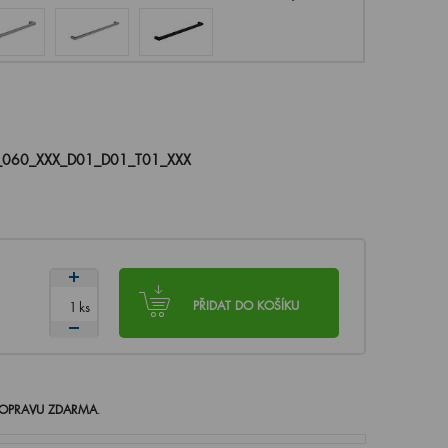
_060_XXX_D01_D01_T01_XXX
ks
PŘIDAT DO KOŠÍKU
OPRAVU ZDARMA
.