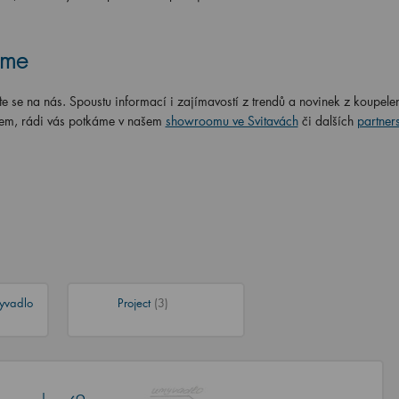
áme
te se na nás. Spoustu informací i zajímavostí z trendů a novinek z koupele
lem, rádi vás potkáme v našem
showroomu ve Svitavách
či dalších
partner
yvadlo
Project
(3)