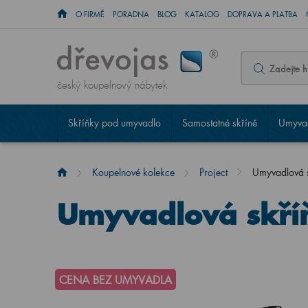
O FIRMĚ
PORADNA
BLOG
KATALOG
DOPRAVA A PLATBA
český koupelnový nábytek
Skříňky pod umyvadlo
Samostatné skříně
Umyvad
Koupelnové kolekce
Project
Umyvadlová 
Umyvadlová skří
CENA BEZ UMYVADLA