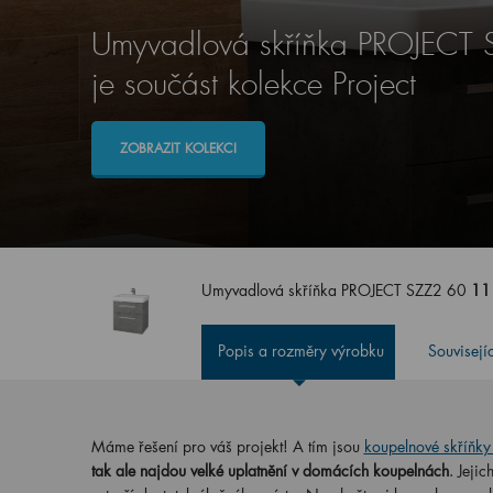
Umyvadlová skříňka PROJECT
je součást kolekce Project
ZOBRAZIT KOLEKCI
Umyvadlová skříňka PROJECT SZZ2 60
11
Popis a rozměry výrobku
Souvisejí
Máme řešení pro váš projekt! A tím jsou
koupelnové skříňk
tak ale najdou velké uplatnění v domácích koupelnách
. Jeji