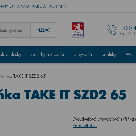
NÁBYTEK NA MÍRU
KARIÉRA
KONTAKTY
+420
4
HLEDAT
Po - Pá: 
lové desky
Galerky a zrcadla
Umyvadla
Doplňky
WC
kříňka TAKE IT SZD2 65
ňka TAKE IT SZD2 65
Dvoudveřová umyvadlová skříňka
Zobrazit více