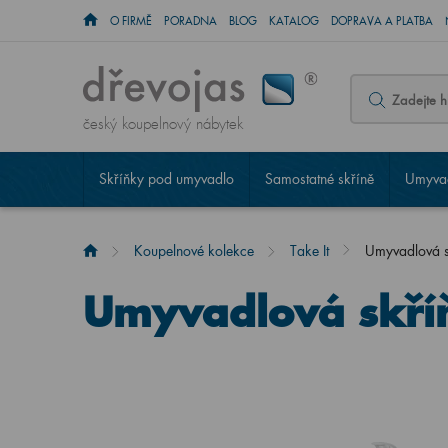
O FIRMĚ
PORADNA
BLOG
KATALOG
DOPRAVA A PLATBA
český koupelnový nábytek
Skříňky pod umyvadlo
Samostatné skříně
Umyvad
Koupelnové kolekce
Take It
Umyvadlová s
Umyvadlová skří