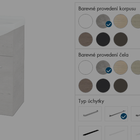
Barevné provedení korpusu
Barevné provedení čela
Typ úchytky