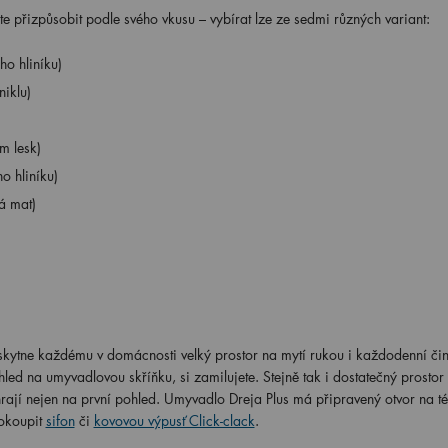
te přizpůsobit podle svého vkusu – vybírat lze ze sedmi různých variant:
o hliníku)
iklu)
m lesk)
o hliníku)
á mat)
kytne každému v domácnosti velký prostor na mytí rukou i každodenní čin
hled na umyvadlovou skříňku, si zamilujete. Stejně tak i dostatečný prostor
hrají nejen na první pohled. Umyvadlo Dreja Plus má připravený otvor na t
okoupit
sifon
či
kovovou výpusť Click-clack
.