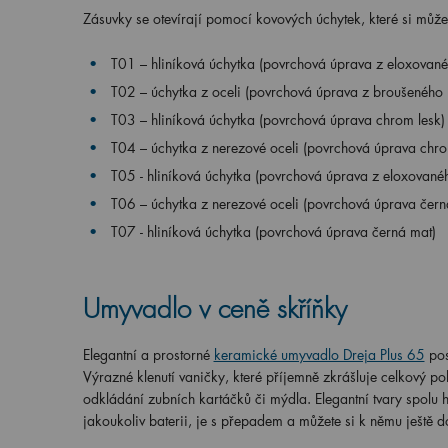
Zásuvky se otevírají pomocí kovových úchytek, které si může
T01 – hliníková úchytka (povrchová úprava z eloxovanéh
T02 – úchytka z oceli (povrchová úprava z broušeného n
T03 – hliníková úchytka (
povrchová úprava chrom lesk
)
T04 – úchytka z nerezové oceli (povrchová úprava chro
T05 - hliníková úchytka (povrchová úprava z eloxovanéh
T06 – úchytka z nerezové oceli (povrchová úprava čern
T07 - hliníková úchytka (povrchová úprava černá mat)
Umyvadlo v ceně skříňky
Elegantní a prostorné
keramické umyvadlo Dreja Plus 65
pos
Výrazné klenutí vaničky, které příjemně zkrášluje celkový po
odkládání zubních kartáčků či mýdla. Elegantní tvary spolu 
jakoukoliv baterii, je s přepadem a můžete si k němu ještě d