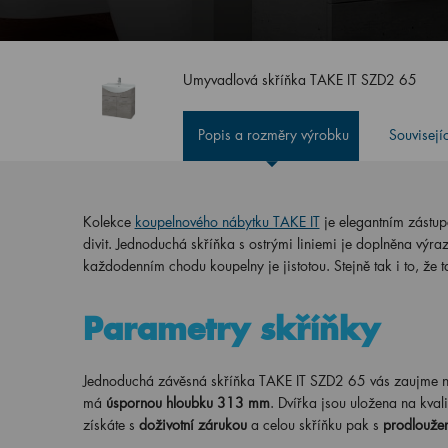
Umyvadlová skříňka TAKE IT SZD2 65
Popis a rozměry výrobku
Souvisejí
Kolekce
koupelnového nábytku TAKE IT
je elegantním zástup
divit. Jednoduchá skříňka s ostrými liniemi je doplněna výr
každodenním chodu koupelny je jistotou. Stejně tak i to, že t
Parametry skříňky
Jednoduchá závěsná skříňka TAKE IT SZD2 65 vás zaujme ne
má
úspornou hloubku 313 mm
. Dvířka jsou uložena na kval
získáte s
doživotní zárukou
a celou skříňku pak s
prodloužen