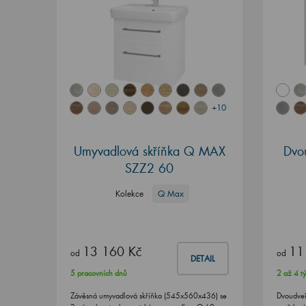
+10
Umyvadlová skříňka Q MAX
Dvo
SZZ2 60
Kolekce
Q Max
13 160 Kč
11
od
od
DETAIL
5 pracovních dnů
2 až 4 t
Závěsná umyvadlová skříňka (545x560x436) se
Dvoudve