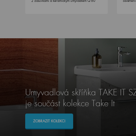
2 zásuvkami a keramickým umyvadlem Q 60
osvětlen
Umyvadlová skříňka TAKE IT 
je součást kolekce Take It
ZOBRAZIT KOLEKCI