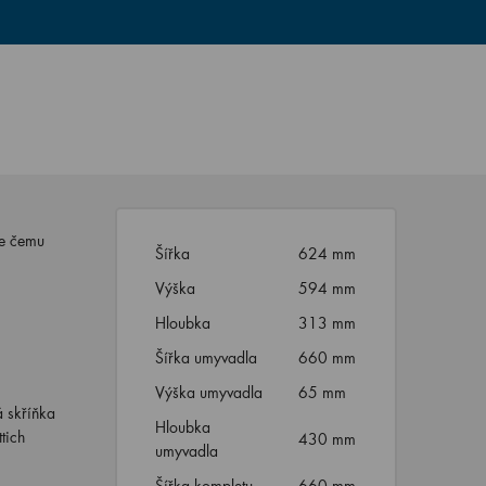
se čemu
Šířka
624 mm
Výška
594 mm
Hloubka
313 mm
Šířka umyvadla
660 mm
Výška umyvadla
65 mm
 skříňka
Hloubka
tich
430 mm
umyvadla
Šířka kompletu
660 mm