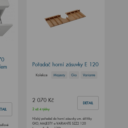
70
Pořadač horní zásuvky E 120
lem
Kolekce
Majesty
Gio
Variante
2 070 Kč
DETAIL
2 až 4 týdny
TAIL
Nízký pořadač do horní zásuvky um. skříňky
GIO, MAJESTY a VARIANTE SZZ2 120
adlové