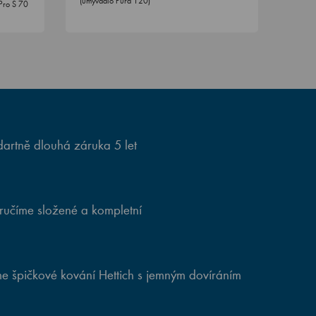
(umyvadlo Pura 120)
Pro S 70
artně dlouhá záruka 5 let
ručíme složené a kompletní
e špičkové kování Hettich s jemným dovíráním