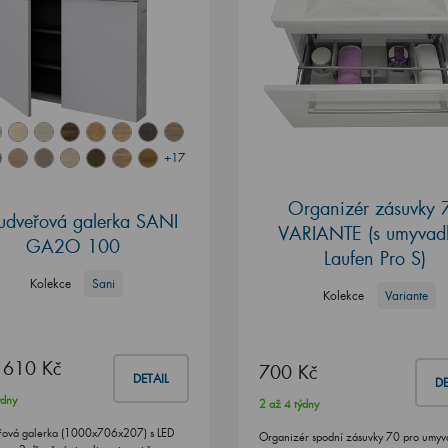
+17
Organizér zásuvky 
udveřová galerka SANI
VARIANTE (s umyvad
GA2O 100
Laufen Pro S)
Kolekce
Sani
Kolekce
Variante
 610 Kč
700 Kč
DETAIL
DE
ýdny
2 až 4 týdny
řová galerka (1000x706x207) s LED
Organizér spodní zásuvky 70 pro umyv