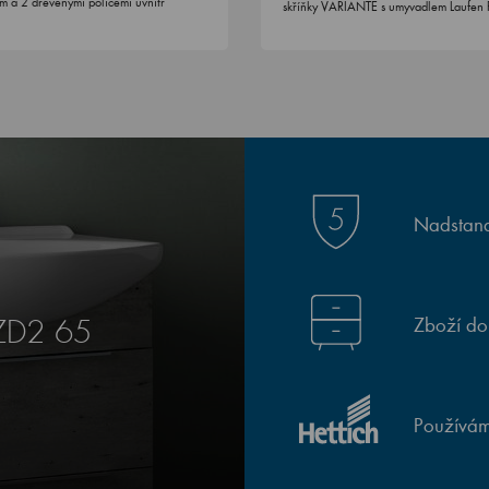
ím a 2 dřevěnými policemi uvnitř
skříňky VARIANTE s umyvadlem Laufen 
Nadstand
Zboží do
SZD2 65
Používám