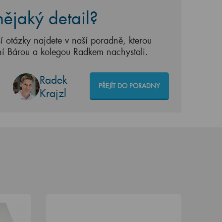
ějaký detail?
í otázky najdete v naší poradně, kterou
ní Bárou a kolegou Radkem nachystali.
Radek
PŘEJÍT DO PORADNY
Krajzl