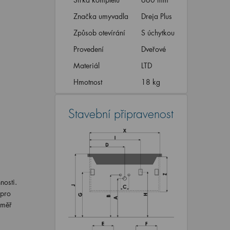
Značka umyvadla
Dreja Plus
Způsob otevírání
S úchytkou
Provedení
Dveřové
Materiál
LTD
Hmotnost
18 kg
Stavební připravenost
nosti.
 pro
éměř