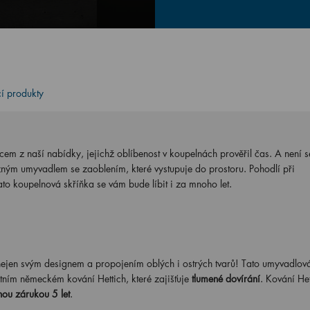
cí produkty
cem z naší nabídky, jejichž oblíbenost v koupelnách prověřil čas. A není 
azným umyvadlem se zaoblením, které vystupuje do prostoru. Pohodlí při
ato koupelnová skříňka se vám bude líbit i za mnoho let.
jen svým designem a propojením oblých i ostrých tvarů! Tato umyvadlová
itním německém kování Hettich, které zajišťuje
tlumené dovírání
. Kování Het
ou zárukou 5 let
.