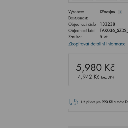
Výrobce:
Dřevojas
i
Dostupnost:
Objednací číslo
133238
Objednací kód
TAK036_SZD2
Záruka:
5 let
Zkopírovat detailní informace
5,980 Kč
4,942 Kč
bez DPH
Už přidat jen
990
Kč
a máte
D