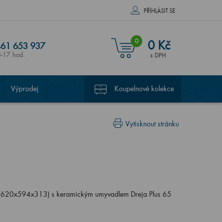
PŘÍHLÁSIT SE
0
0 Kč
61 653 937
8-17 hod.
s DPH
Výprodej
Koupelnové kolekce
Vytisknout stránku
 (620x594x313) s keramickým umyvadlem Dreja Plus 65