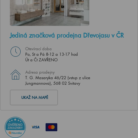
Jediná značková prodejna Dřevojasu v ČR
Otevírací doba
Po, St a Pá 8-12 a 13-17 hod
Út a Čt ZAVŘENO
Adresa prodejny
T. G. Masaryka 46/22 (vstup z ulice
Jungmannova), 568 02 Svitavy
UKAŽ NA MAPĚ