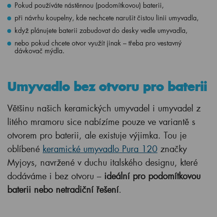
Pokud používáte nástěnnou (podomítkovou) baterii,
při návrhu koupelny, kde nechcete narušit čistou linii umyvadla,
když plánujete baterii zabudovat do desky vedle umyvadla,
nebo pokud chcete otvor využít jinak – třeba pro vestavný
dávkovač mýdla.
Umyvadlo bez otvoru pro baterii
Většinu našich keramických umyvadel i umyvadel z
litého mramoru sice nabízíme pouze ve variantě s
otvorem pro baterii, ale existuje výjimka. Tou je
oblíbené
keramické umyvadlo Pura 120
značky
Myjoys, navržené v duchu italského designu, které
dodáváme i bez otvoru –
ideální pro podomítkovou
baterii nebo netradiční řešení
.