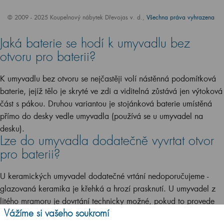
© 2009 - 2025 Koupelnový nábytek Dřevojas v. d.,
Všechna práva vyhrazena
Jaká baterie se hodí k umyvadlu bez
otvoru pro baterii?
K umyvadlu bez otvoru se nejčastěji volí nástěnná podomítková
baterie, jejíž tělo je skryté ve zdi a viditelná zůstává jen výtoková
část s pákou. Druhou variantou je stojánková baterie umístěná
přímo do desky vedle umyvadla (používá se u umyvadel na
desku).
Lze do umyvadla dodatečně vyvrtat otvor
pro baterii?
U keramických umyvadel dodatečné vrtání nedoporučujeme -
glazovaná keramika je křehká a hrozí prasknutí. U umyvadel z
litého mramoru je dovrtání technicky možné, pokud to provede
Vážíme si vašeho soukromí
zkušený řemeslník.