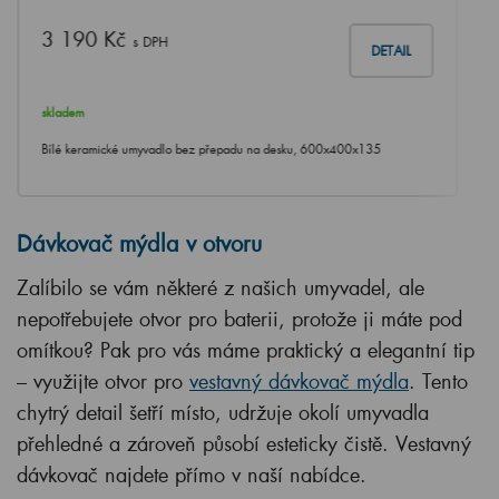
3 190 Kč
s DPH
DETAIL
skladem
Bílé keramické umyvadlo bez přepadu na desku, 600x400x135
Dávkovač mýdla v otvoru
Zalíbilo se vám některé z našich umyvadel, ale
nepotřebujete otvor pro baterii, protože ji máte pod
omítkou? Pak pro vás máme praktický a elegantní tip
– využijte otvor pro
vestavný dávkovač mýdla
. Tento
chytrý detail šetří místo, udržuje okolí umyvadla
přehledné a zároveň působí esteticky čistě. Vestavný
dávkovač najdete přímo v naší nabídce.