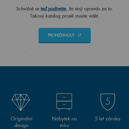
Schválně se
teď podívejte
, že stojí opravdu za to.
Takový katalog prostě musíte vidět.
PROHLÉDNOUT
Originální
Nábytek na
5 let záruka
design
míru