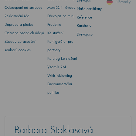
Dřevojas
Německy
Odstoupení od smlouvy
Montážní návody
Naše certifikáty
Reklamační řád
Dřevojas na míru
Reference
Doprava a platba
Prodejna
Kariéra v
Ochrana osobních údajů
Ke stažení
Dřevojasu
Zásady zpracování
Konfigurátor pro
souborů cookies
partnery
Katalog ke stažení
Vzorník RAL
Whistleblowing
Environmentální
politika
Barbora Stoklasová