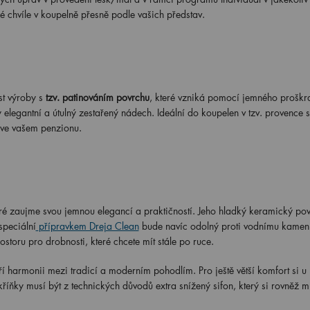
čné chvíle v koupelně přesně podle vašich představ.
t výroby s
tzv. patinováním povrchu
, které vzniká pomocí jemného proškr
 elegantní a útulný zestařený nádech. Ideální do koupelen v tzv. provence s
 ve vašem penzionu.
é zaujme svou jemnou elegancí a praktičností. Jeho hladký keramický pov
speciální
přípravkem Dreja Clean
bude navíc odolný proti vodnímu kameni
toru pro drobnosti, které chcete mít stále po ruce.
 harmonii mezi tradicí a moderním pohodlím. Pro ještě větší komfort si u
íňky musí být z technických důvodů extra snížený sifon, který si rovněž m