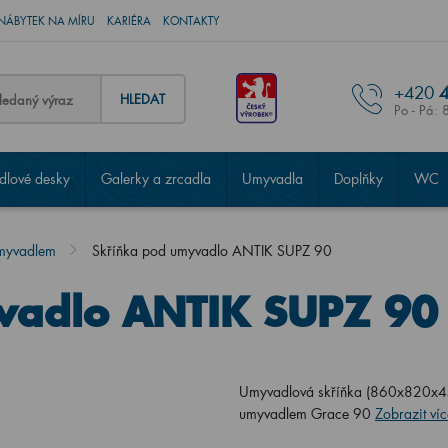
NÁBYTEK NA MÍRU
KARIÉRA
KONTAKTY
+420
4
HLEDAT
Po - Pá: 
lové desky
Galerky a zrcadla
Umyvadla
Doplňky
WC
umyvadlem
Skříňka pod umyvadlo ANTIK SUPZ 90
vadlo ANTIK SUPZ 90
Umyvadlová skříňka (860x820x450
umyvadlem Grace 90
Zobrazit víc