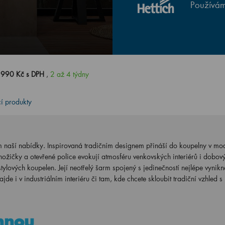
Používám
 990 Kč s DPH
,
2 až 4 týdny
cí produkty
m naší nabídky. Inspirovaná tradičním designem přináší do koupelny v mo
 nožičky a otevřené police evokují atmosféru venkovských interiérů i dobov
tylových koupelen. Její neotřelý šarm spojený s jedinečností nejlépe vynikn
jde i v industriálním interiéru či tam, kde chcete skloubit tradiční vzhled
hnou