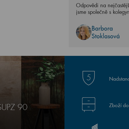
Odpovědi na nejčastějš
jsme společně s kolegy
Barbora
Stoklasová
Nadstand
Zboží do
SUPZ 90