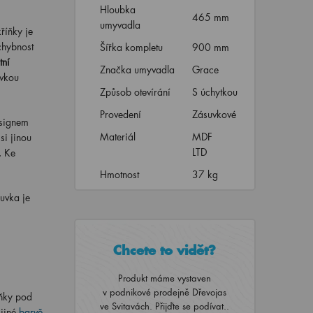
Hloubka
465 mm
umyvadla
říňky je
chybnost
Šířka kompletu
900 mm
tní
Značka umyvadla
Grace
uvkou
Způsob otevírání
S úchytkou
Provedení
Zásuvkové
esignem
Materiál
MDF
si jinou
LTD
. Ke
Hmotnost
37 kg
uvka je
Chcete to vidět?
Produkt máme vystaven
v podnikové prodejně Dřevojas
íňky pod
ve Svitavách. Přijďte se podívat..
jiné
barvě