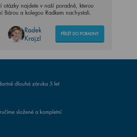
í otázky najdete v naší poradně, kterou
ní Bárou a kolegou Radkem nachystali.
Radek
PŘEJÍT DO PORADNY
Krajzl
artně dlouhá záruka 5 let
ručíme složené a kompletní