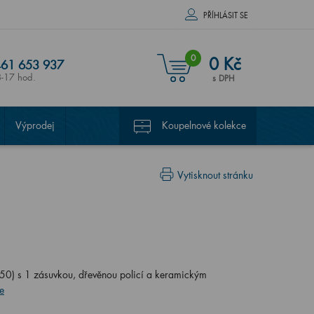
PŘÍHLÁSIT SE
0
0 Kč
61 653 937
8-17 hod.
s DPH
Výprodej
Koupelnové kolekce
Vytisknout stránku
) s 1 zásuvkou, dřevěnou policí a keramickým
e