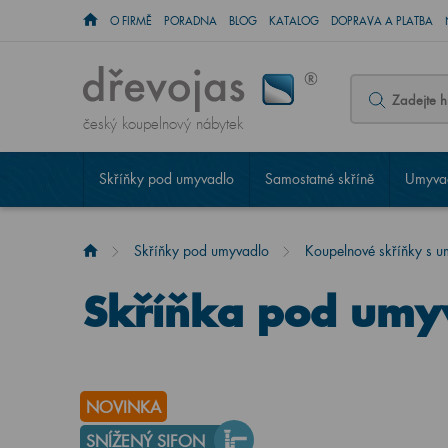
O FIRMĚ
PORADNA
BLOG
KATALOG
DOPRAVA A PLATBA
český koupelnový nábytek
Skříňky pod umyvadlo
Samostatné skříně
Umyvad
Skříňky pod umyvadlo
Koupelnové skříňky s 
Skříňka pod umy
NOVINKA
SNÍŽENÝ SIFON