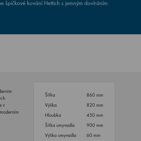
e špičkové kování Hettich s jemným dovíráním
derním
Šířka
860 mm
ých
e v
Výška
820 mm
 s moderním
Hloubka
450 mm
Šířka umyvadla
900 mm
Výška umyvadla
60 mm