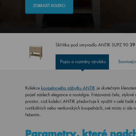
ZOBRAZIT KOLEKCI
Skříňka pod umyvadlo ANTIK SUPZ 90
39
Popis a rozměry výrobku
Souvisejí
Kolekce
koupelnového nábytku ANTIK
je skutečným klenote
pojetí nádech elegance a nostalgie. Frézovaná čela, stylové
prostor, což kolekci ANTIK předurčuje k využití v celé řadě s
rustikálních nebo venkovských koupelnách, své místo si ale na
řešením.
Parametry, které nadc