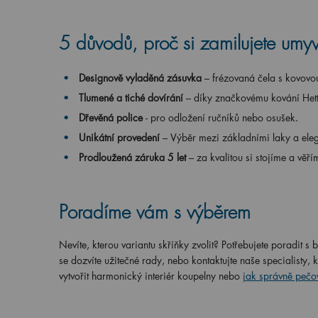
5 důvodů, proč si zamilujete umy
Designově vyladěná zásuvka
– frézovaná čela s kovovou
Tlumené a tiché dovírání
– díky značkovému kování Hett
Dřevěná police
- pro odložení ručníků nebo osušek.
Unikátní provedení
– Výběr mezi základními laky a eleg
Prodloužená záruka 5 let
– za kvalitou si stojíme a věří
Poradíme vám s výběrem
Nevíte, kterou variantu skříňky zvolit? Potřebujete poradit 
se dozvíte užitečné rady, nebo kontaktujte naše specialisty
vytvořit harmonický interiér koupelny nebo
jak správně pečo