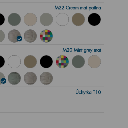
M22 Cream mat patina
M20 Mint grey mat
Úchytka T10