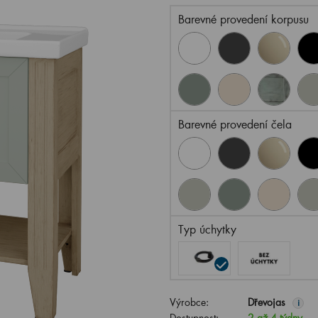
Barevné provedení korpusu
Barevné provedení čela
Typ úchytky
Výrobce:
Dřevojas
i
Dostupnost:
2 až 4 týdny