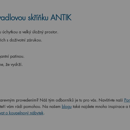
vadlovou skříňku ANTIK
 úchytkou a velký úložný prostor.
ich s doživotní zárukou.
antní patinou.
me, že vydrží.
s barevným provedením? Náš tým odborníků je tu pro vás. Navštivte naši
Po
, kteří vám rádi pomohou. Na našem
blogu
také najdete mnoho inspirace a t
vat o koupelnový nábytek
.