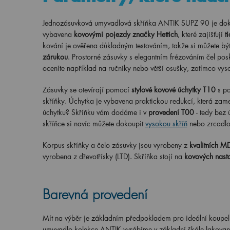
Jednozásuvková umyvadlová skříňka ANTIK SUPZ 90 je dokona
vybavena
kovovými pojezdy značky Hettich
, které zajišťují
t
kování je ověřena důkladným testováním, takže si můžete bý
zárukou
. Prostorné zásuvky s elegantním frézováním čel pos
oceníte například na ručníky nebo větší osušky, zatímco v
Zásuvky se otevírají pomocí
stylové kovové úchytky T10
s p
skříňky. Úchytka je vybavena praktickou redukcí, která zamez
úchytku? Skříňku vám dodáme i v
provedení T00
- tedy bez 
skříňce si navíc můžete dokoupit
vysokou skříň
nebo zrcadlo 
Korpus skříňky a čelo zásuvky jsou vyrobeny z
kvalitních M
vyrobena z dřevotřísky (LTD). Skříňka stojí na
kovových nasta
Barevná provedení
Mít na výběr je základním předpokladem pro ideální koupel
umyvadlo kolekce ANTIK vyrábíme v základní škále lakovanýc