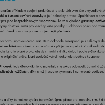
lým příkladem spojení praktičnosti a stylu. Zásuvka této umyvadlové sk
iché a tlumené dovírání zásuvky
a její pohodlný provoz. Spolehlivost a bez
t jisti jeho bezproblémovým fungováním. To vám výrobce garantuje
doživo
kytují dostatek místa pro všechny vaše potřeby. Odkládací polici pod zás
ysoká zásuvka snadno pojme i objemnější předměty.
ovrchovou úpravou černá mat, která dokonale koresponduje s celkovým d
í nechtěnému odření povrchu zásuvky při její manipulaci. Zamilovali jste 
úchytky a to právě proto, abyste si mohli skříňku doladit podle svého vkusu
a originální světlo, které společně vytvoří dokonale sladěnou koupelnu.
DF desek
, tedy dřevovláknitého materiálu s vysokou odolností. Samotná zás
vitelných nožičkách
, díky nimž ji snadno vyrovnáte i na nerovné podlaze.
nu a díky bohatému výběru barevných úprav přímo pro koupelnu snů. Skř
h úprav v provedení lesk/mat a v rámci programu Individual v jakékoliv 