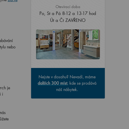
Otevírací doba
Po, St a Pá 8-12 a 13-17 hod
Út a Čt ZAVŘENO
abávání
tylu nebo
Nejste v dosahu? Nevadí, máme
dalších 300 míst
, kde se prodává
rch je
náš nábytek.
 i
 nás
ůžete