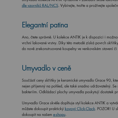
dle vzorníků RAL/NCS
. Vybírejte, tvořte a prožívejte spole
Elegantní patina
Ano, čtete správně. U kolekce ANTIK je k dispozici i možnos
vrchní lakované vrstvy. Díky této metodě získá povrch skříňky
do nově zrekonstruované koupelny ve venkovském stavení či
Umyvadlo v ceně
Součástí ceny skříňky je keramické umyvadlo Grace 90, kter
nejen příjemný na pohled, ale také snadno udržovatelný. Se 
bakteriím. Odkládací plochy umyvadla poskytují dostatek pros
Umyvadlo Grace skvěle doplňuje styl kolekce ANTIK a vytváří
můžete dokoupit praktický
kovový Click-Clack
. POZOR! U skř
dokoupit na našem
e-shopu
.