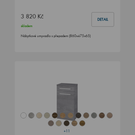
3 820 Kč
DETAIL
skladem
Nábytkové umyvadlo s přepadem (860x475x65)
+11