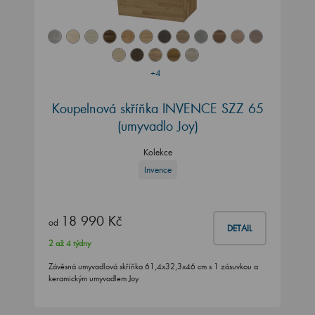
+4
Koupelnová skříňka INVENCE SZZ 65
(umyvadlo Joy)
Kolekce
Invence
18 990 Kč
od
DETAIL
2 až 4 týdny
Závěsná umyvadlová skříňka 61,4x32,3x46 cm s 1 zásuvkou a
keramickým umyvadlem Joy