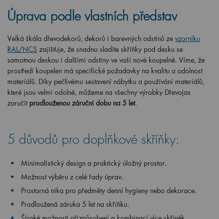
Úprava podle vlastních představ
Velká škála dřevodekorů, dekorů i barevných odstínů ze
vzorníku
RAL/NCS
zajišťuje, že snadno sladíte skříňky pod desku se
samotnou deskou i dalšími odstíny ve vaší nové koupelně. Víme, že
prostředí koupelen má specifické požadavky na kvalitu a odolnost
materiálů. Díky pečlivému sestavení nábytku a používání materiálů,
které jsou velmi odolné, můžeme na všechny výrobky Dřevojas
zaručit
prodlouženou záruční dobu na 5 let
.
5 důvodů pro doplňkové skříňky:
Minimalistický design a praktický úložný prostor.
Možnost výběru z celé řady úprav.
Prostorná nika pro předměty denní hygieny nebo dekorace.
Prodloužená záruka 5 let na skříňku.
Široké možnosti přizpůsobení a kombinací více skříněk