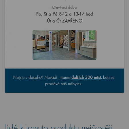
Otevírací doba
Po, St a Pá 8-12 a 13-17 hod
Út a Čt ZAVŘENO
Nejste v dosahu? Nevadí, máme
dalších 300 míst
, kde se
prodává náš nábytek.
Lidé k tomuto produktu nejčastěji