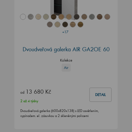
+17
Dvoudveřová galerka AIR GA2OE 60
Kolekce
Air
13 680 Kč
od
DETAIL
2 až 4 týdny
Dvoudveřová galerka (600x820x138) s LED osvětlením,
vypínačem. el. zásuvkou a 2 skleněnými policemi