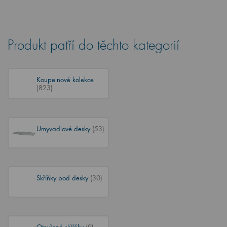
Produkt patří do těchto kategorií
Koupelnové kolekce
(823)
Umyvadlové desky
(53)
Skříňky pod desky
(30)
Otevřené skříňky
(9)