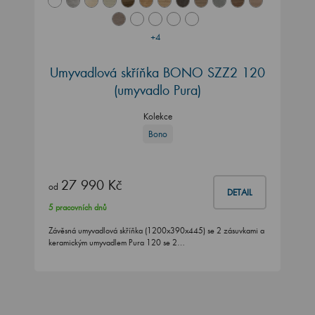
+4
Umyvadlová skříňka BONO SZZ2 120
(umyvadlo Pura)
Kolekce
Bono
27 990 Kč
od
DETAIL
5 pracovních dnů
Závěsná umyvadlová skříňka (1200x390x445) se 2 zásuvkami a
keramickým umyvadlem Pura 120 se 2…