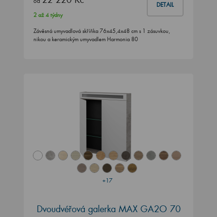
od
DETAIL
2 až 4 týdny
Závěsná umyvadlová skříňka 76x45,4x48 cm s 1 zásuvkou,
nikou a keramickým umyvadlem Harmonia 80
+17
Dvoudvéřová galerka MAX GA2O 70