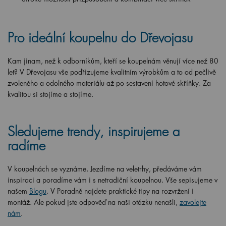
Pro ideální koupelnu do Dřevojasu
Kam jinam, než k odborníkům, kteří se koupelnám věnují více než 80
let? V Dřevojasu vše podřizujeme kvalitním výrobkům a to od pečlivě
zvoleného a odolného materiálu až po sestavení hotové skříňky. Za
kvalitou si stojíme a stojíme.
Sledujeme trendy, inspirujeme a
radíme
V koupelnách se vyznáme. Jezdíme na veletrhy, předáváme vám
inspiraci a poradíme vám i s netradiční koupelnou. Vše sepisujeme v
našem
Blogu
. V Poradně najdete praktické tipy na rozvržení i
montáž. Ale pokud jste odpověď na naši otázku nenašli,
zavolejte
nám
.