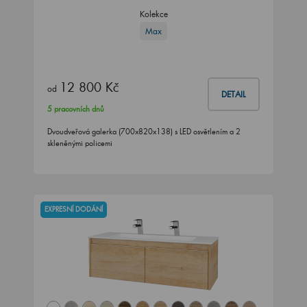
Kolekce
Max
12 800 Kč
od
DETAIL
5 pracovních dnů
Dvoudveřová galerka (700x820x138) s LED osvětlením a 2
skleněnými policemi
EXPRESNÍ DODÁNÍ