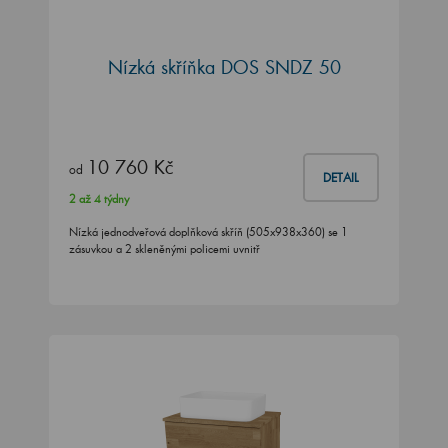
Nízká skříňka DOS SNDZ 50
10 760 Kč
od
DETAIL
2 až 4 týdny
Nízká jednodveřová doplňková skříň (505x938x360) se 1
zásuvkou a 2 skleněnými policemi uvnitř