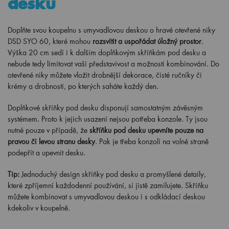
desku
Doplňte svou koupelnu s umyvadlovou deskou o hravé otevřené niky
DSD SYO 60, které mohou
rozsvítit a uspořádat úložný prostor
.
Výška 20 cm sedí i k dalším doplňkovým skříňkám pod desku a
nebude tedy limitovat vaši představivost a možnosti kombinování. Do
otevřené niky můžete vložit drobnější dekorace, čisté ručníky či
krémy a drobnosti, po kterých saháte každý den.
Doplňkové skříňky pod desku disponují samostatným závěsným
systémem. Proto k jejich usazení nejsou potřeba konzole. Ty jsou
nutné pouze v případě, že
skříňku pod desku upevníte pouze na
pravou či levou stranu desky
. Pak je třeba konzolí na volné straně
podepřít a upevnit desku.
Tip:
Jednoduchý design skříňky pod desku a promyšlené detaily,
které zpříjemní každodenní používání, si jistě zamilujete. Skříňku
můžete kombinovat s umyvadlovou deskou i s odkládací deskou
kdekoliv v koupelně.