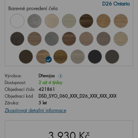
D26 Ontario
Barevné provedení čela
Výrobce:
Dřevojas
i
Dostupnost:
2 až 4 týdny
Objednací číslo
421861
Objednací kód
DSD_SYO_060_XXX_D26_XXX_XXX_XXX
Záruka:
5 let
Zkopírovat detailní informace
3,930 Kč