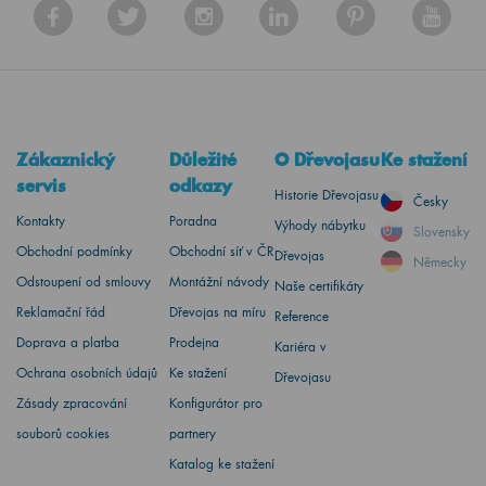
Zákaznický
Důležité
O Dřevojasu
Ke stažení
servis
odkazy
Historie Dřevojasu
Česky
Kontakty
Poradna
Výhody nábytku
Slovensky
Obchodní podmínky
Obchodní síť v ČR
Dřevojas
Německy
Odstoupení od smlouvy
Montážní návody
Naše certifikáty
Reklamační řád
Dřevojas na míru
Reference
Doprava a platba
Prodejna
Kariéra v
Ochrana osobních údajů
Ke stažení
Dřevojasu
Zásady zpracování
Konfigurátor pro
souborů cookies
partnery
Katalog ke stažení