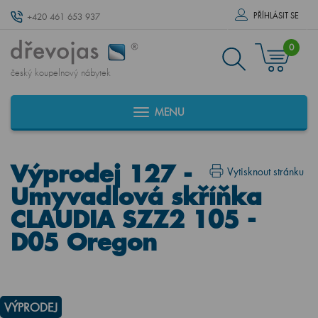
PŘÍHLÁSIT SE
+420 461 653 937
0
český koupelnový nábytek
MENU
Výprodej 127 -
Vytisknout stránku
Umyvadlová skříňka
CLAUDIA SZZ2 105 -
D05 Oregon
VÝPRODEJ