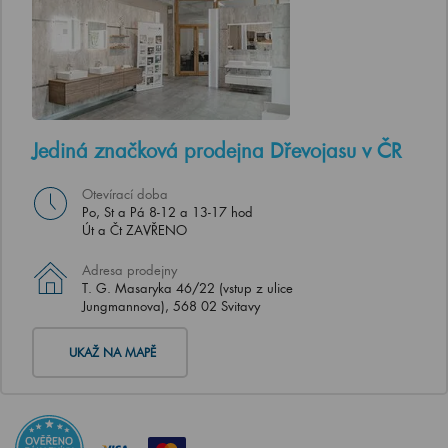
Jediná značková prodejna Dřevojasu v ČR
Otevírací doba
Po, St a Pá 8-12 a 13-17 hod
Út a Čt ZAVŘENO
Adresa prodejny
T. G. Masaryka 46/22 (vstup z ulice
Jungmannova), 568 02 Svitavy
UKAŽ NA MAPĚ