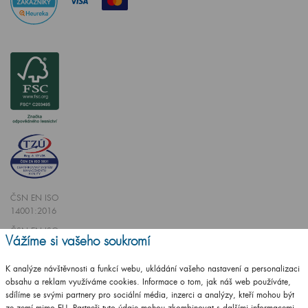
ČSN EN ISO
14001:2016
ČSN EN ISO
Vážíme si vašeho soukromí
9001:2016
K analýze návštěvnosti a funkcí webu, ukládání vašeho nastavení a personalizaci
obsahu a reklam využíváme cookies. Informace o tom, jak náš web používáte,
sdílíme se svými partnery pro sociální média, inzerci a analýzy, kteří mohou být
ze zemí mimo EU. Partneři tyto údaje mohou zkombinovat s dalšími informacemi,