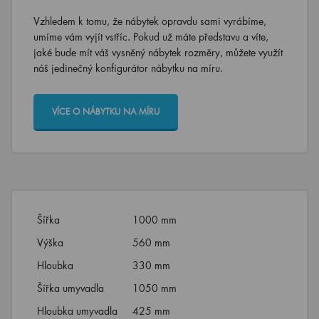
Vzhledem k tomu, že nábytek opravdu sami vyrábíme,
umíme vám vyjít vstříc. Pokud už máte představu a víte,
jaké bude mít váš vysněný nábytek rozměry, můžete využít
náš jedinečný konfigurátor nábytku na míru.
VÍCE O NÁBYTKU NA MÍRU
Šířka
1000 mm
Výška
560 mm
Hloubka
330 mm
Šířka umyvadla
1050 mm
Hloubka umyvadla
425 mm