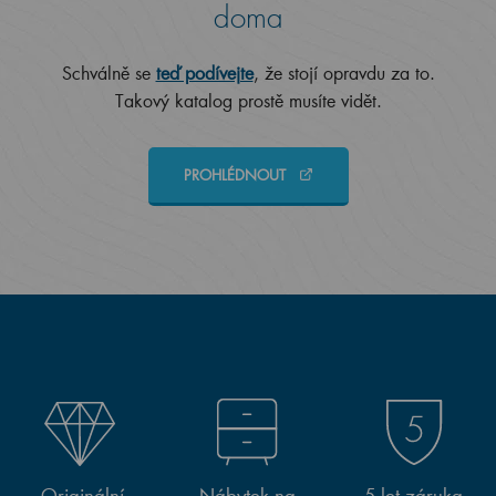
doma
Schválně se
teď podívejte
, že stojí opravdu za to.
Takový katalog prostě musíte vidět.
PROHLÉDNOUT
Originální
Nábytek na
5 let záruka