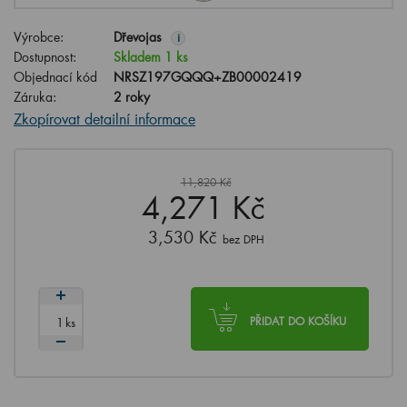
Výrobce:
Dřevojas
i
Dostupnost:
Skladem 1 ks
Objednací kód
NRSZ197GQQQ+ZB00002419
Záruka:
2 roky
Zkopírovat detailní informace
11,820 Kč
4,271 Kč
3,530 Kč
bez DPH
ks
PŘIDAT DO KOŠÍKU