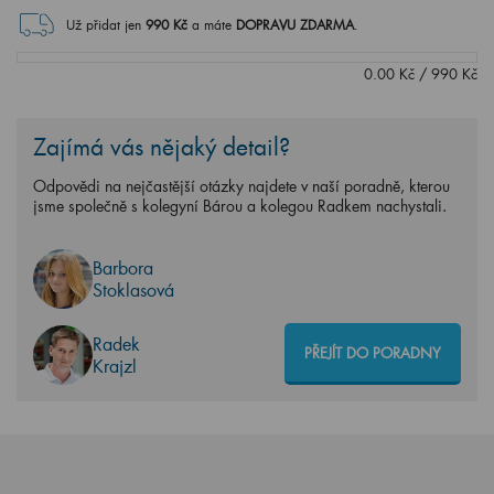
Už přidat jen
990
Kč
a máte
DOPRAVU ZDARMA
.
0.00
Kč
/
990
Kč
Zajímá vás nějaký detail?
Odpovědi na nejčastější otázky najdete v naší poradně, kterou
jsme společně s kolegyní Bárou a kolegou Radkem nachystali.
Barbora
Stoklasová
Radek
PŘEJÍT DO PORADNY
Krajzl