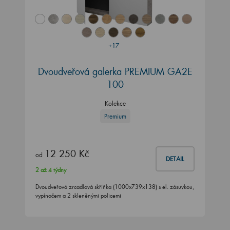
+17
Dvoudveřová galerka PREMIUM GA2E
100
Kolekce
Premium
12 250 Kč
od
DETAIL
2 až 4 týdny
Dvoudveřová zrcadlová skříňka (1000x739x138) s el. zásuvkou,
vypínačem a 2 skleněnými policemi