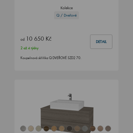
Kolekce
Q / Dveřové
10 650 Kč
od
DETAIL
2 až 4 týdny
Koupelnová skříňka Q DVEŘOVÉ SZD2 70.