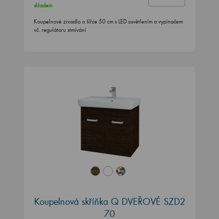
skladem
Koupelnové zrcadlo o šířce 50 cm s LED osvětlením a vypínačem
vč. regulátoru stmívání
Koupelnová skříňka Q DVEŘOVÉ SZD2
70