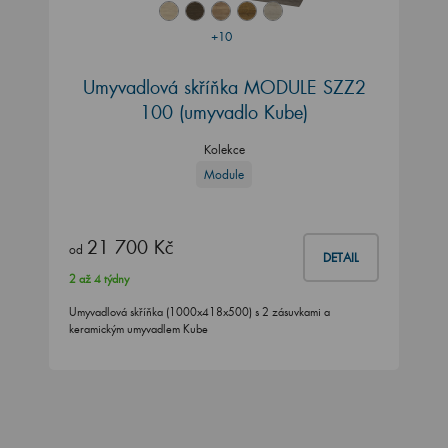
+10
Umyvadlová skříňka MODULE SZZ2
100
(umyvadlo Kube)
Kolekce
Module
21 700 Kč
od
DETAIL
2 až 4 týdny
Umyvadlová skříňka (1000x418x500) s 2 zásuvkami a
keramickým umyvadlem Kube