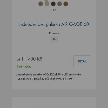
+17
Jednodveřová galerka AIR GAOE 60
Kolekce
Air
11 700 Kč
od
DETAIL
2 až 4 týdny
Jednodveřová galerka (600x820x138) s LED osvětlením,
vypínačem, el. zásuvkou a 2 skleněnými policemi