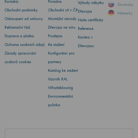
Kontakty
Poradna
Výhody nábytku
Slovensky
Obchodní podmínky
Obchodní síť v ČR
Dřevojas
Německy
Odstoupení od smlouvy
Montážní návody
Naše certifikáty
Reklamační řád
Dřevojas na míru
Reference
Doprava a platba
Prodejna
Kariéra v
Ochrana osobních údajů
Ke stažení
Dřevojasu
Zásady zpracování
Konfigurátor pro
souborů cookies
partnery
Katalog ke stažení
Vzorník RAL
Whistleblowing
Environmentální
politika