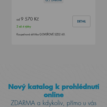
Q / Dveřové
9 570 Kč
od
DETAIL
2 až 4 týdny
Koupelnová skříňka Q DVEŘOVÉ SZD2 60.
Nový katalog k prohlédnutí
online
ZDARMA a kdykoliv, přímo u vás