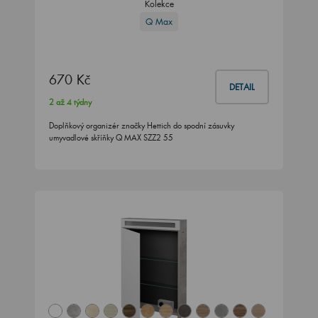
Kolekce
Q Max
670 Kč
DETAIL
2 až 4 týdny
Doplňkový organizér značky Hettich do spodní zásuvky
umyvadlové skříňky Q MAX SZZ2 55