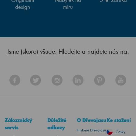
design
míru
Jsme (skoro) všude. Hledejte a najdete nás na:
Zákaznický
Důležité
O Dřevojasu
Ke stažení
servis
odkazy
Historie Dřevojasu
Česky