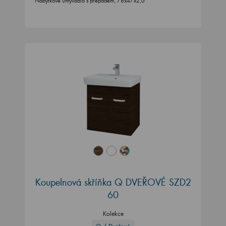
Nábytkové umyvadlo s přepadem, 78x47x2,6
Koupelnová skříňka Q DVEŘOVÉ SZD2
60
Kolekce