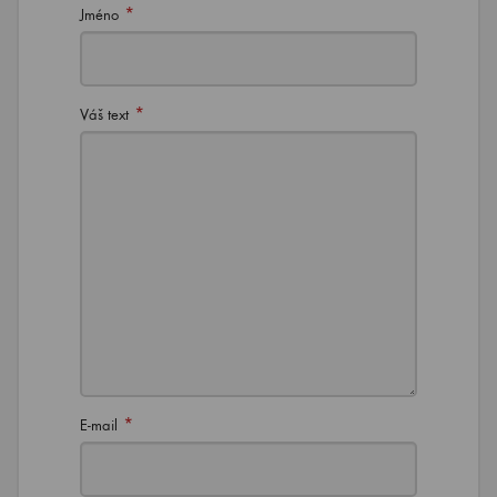
*
Jméno
*
Váš text
*
E-mail