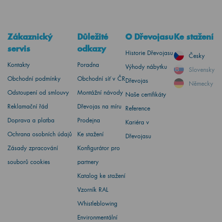
Zákaznický
Důležité
O Dřevojasu
Ke stažení
servis
odkazy
Historie Dřevojasu
Česky
Kontakty
Poradna
Výhody nábytku
Slovensky
Obchodní podmínky
Obchodní síť v ČR
Dřevojas
Německy
Odstoupení od smlouvy
Montážní návody
Naše certifikáty
Reklamační řád
Dřevojas na míru
Reference
Doprava a platba
Prodejna
Kariéra v
Ochrana osobních údajů
Ke stažení
Dřevojasu
Zásady zpracování
Konfigurátor pro
souborů cookies
partnery
Katalog ke stažení
Vzorník RAL
Whistleblowing
Environmentální