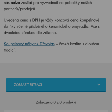
nás
nelze
zasílat pro vyzvednutí na pobočky našich
partnerů/prodejců.
Uvedená cena s DPH je vždy koncová cena koupelnové
skříňky včetně příslušného keramického umyvadla. Vše s
dvouletou zárukou dle zákona.
Koupelnový nábytek Dřevojas
– česká kvalita s dlouhou
tradicí.
ZOBRAZIT FILTRACI
Zobrazeno 0 z 0 produktů