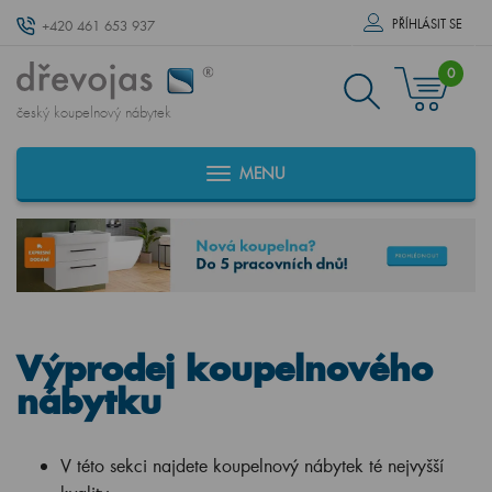
PŘÍHLÁSIT SE
+420 461 653 937
0
český koupelnový nábytek
MENU
Výprodej koupelnového
nábytku
V této sekci najdete koupelnový nábytek té nejvyšší