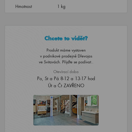
Hmotnost
1 kg
Chcete to vidět?
Produkt máme vystaven
v podnikové prodejně Dřevojas
ve Svitavách. Přijďte se podívat..
Otevírací doba
Po, St a Pá 8-12 a 13-17 hod
Út a Čt ZAVŘENO