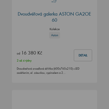
+17
Dvoudvéřová galerka ASTON GA2OE
60
Kolekce
Aston
16 380 Kč
od
DETAIL
2 až 4 týdny
Dvoudveřová zrcadlová skříňka (600x765x210) s LED
osvětlením, el. zásuvkou, vypínačem a 2…