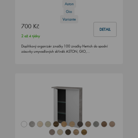
Aston
Gio
Variante
700 Kč
DETAIL
2 až 4 týdny
Doplňkový organizér značky 100 značky Hettich do spodní
zásuvky umyvadlových skříněk ASTON, GIO,…