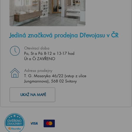
Jediná značková prodejna Dřevojasu v ČR
Otevírací doba
Po, St a Pá 8-12 a 13-17 hod
Út a Čt ZAVŘENO
Adresa prodejny
T. G. Masaryka 46/22 (vstup z ulice
Jungmannova), 568 02 Svitavy
UKAŽ NA MAPĚ