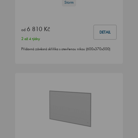
Storm
6 810 Kč
od
DETAIL
2 až 4 týdny
Přídavná závěsná skříňka s otevřenou nikou (600x370x500)