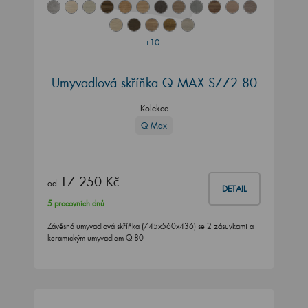
+10
Umyvadlová skříňka Q MAX SZZ2 80
Kolekce
Q Max
17 250 Kč
od
DETAIL
5 pracovních dnů
Závěsná umyvadlová skříňka (745x560x436) se 2 zásuvkami a
keramickým umyvadlem Q 80