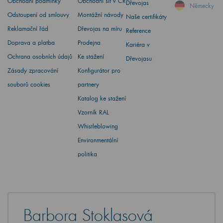
Obchodní podmínky
Obchodní síť v ČR
Dřevojas
Německy
Odstoupení od smlouvy
Montážní návody
Naše certifikáty
Reklamační řád
Dřevojas na míru
Reference
Doprava a platba
Prodejna
Kariéra v
Ochrana osobních údajů
Ke stažení
Dřevojasu
Zásady zpracování
Konfigurátor pro
souborů cookies
partnery
Katalog ke stažení
Vzorník RAL
Whistleblowing
Environmentální
politika
Barbora Stoklasová