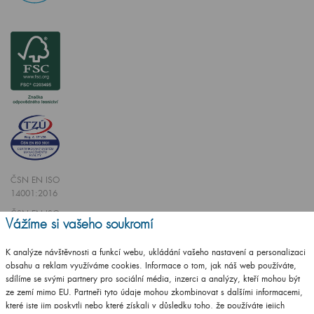
ČSN EN ISO
14001:2016
ČSN EN ISO
Vážíme si vašeho soukromí
9001:2016
K analýze návštěvnosti a funkcí webu, ukládání vašeho nastavení a personalizaci
obsahu a reklam využíváme cookies. Informace o tom, jak náš web používáte,
sdílíme se svými partnery pro sociální média, inzerci a analýzy, kteří mohou být
ze zemí mimo EU. Partneři tyto údaje mohou zkombinovat s dalšími informacemi,
které jste jim poskytli nebo které získali v důsledku toho, že používáte jejich
Vytvořilo studio
CZECHGROUP.cz