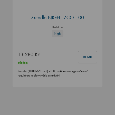
Zrcadlo NIGHT ZCO 100
Kolekce
Night
13 280 Kč
DETAIL
skladem
Zrcadlo (1000x650x25) s LED osvětlením a vypínačem vč.
regulátoru teploty světla a stmívání