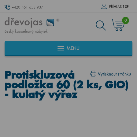
PŘÍHLÁSIT SE
+420 461 653 937
0
český koupelnový nábytek
MENU
Protiskluzová
Vytisknout stránku
podložka 60 (2 ks, GIO)
- kulatý výřez