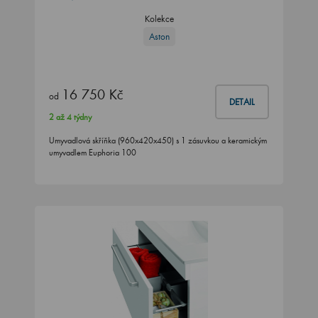
Kolekce
Aston
16 750 Kč
od
DETAIL
2 až 4 týdny
Umyvadlová skříňka (960x420x450) s 1 zásuvkou a keramickým
umyvadlem Euphoria 100