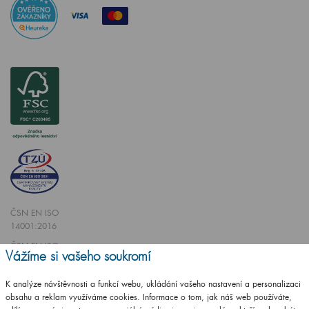
ČSN EN ISO
14001:2016
ČSN EN ISO
Vážíme si vašeho soukromí
9001:2016
K analýze návštěvnosti a funkcí webu, ukládání vašeho nastavení a personalizaci
obsahu a reklam využíváme cookies. Informace o tom, jak náš web používáte,