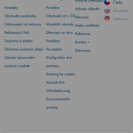
Historie Dřevojasu
Česky
Kontakty
Poradna
Výhody nábytku
Slovensky
Obchodní podmínky
Obchodní síť v ČR
Dřevojas
Německy
Odstoupení od smlouvy
Montážní návody
Naše certifikáty
Reklamační řád
Dřevojas na míru
Reference
Doprava a platba
Prodejna
Kariéra v
Ochrana osobních údajů
Ke stažení
Dřevojasu
Zásady zpracování
Konfigurátor pro
souborů cookies
partnery
Katalog ke stažení
Vzorník RAL
Whistleblowing
Environmentální
politika