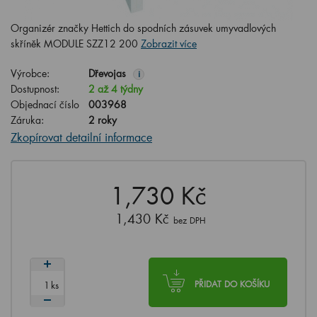
Organizér značky Hettich do spodních zásuvek umyvadlových
skříněk MODULE SZZ12 200
Zobrazit více
Výrobce:
Dřevojas
i
Dostupnost:
2 až 4 týdny
Objednací číslo
003968
Záruka:
2 roky
Zkopírovat detailní informace
1,730 Kč
1,430 Kč
bez DPH
ks
PŘIDAT DO KOŠÍKU