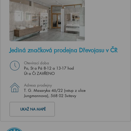
Jediná značková prodejna Dřevojasu v ČR
Otevírací doba
Po, St a Pá 8-12 a 13-17 hod
Út a Čt ZAVŘENO
Adresa prodejny
T. G. Masaryka 46/22 (vstup z ulice
Jungmannova), 568 02 Svitavy
UKAŽ NA MAPĚ