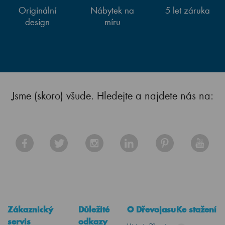
Originální
Nábytek na
5 let záruka
design
míru
Jsme (skoro) všude. Hledejte a najdete nás na:
Zákaznický
Důležité
O Dřevojasu
Ke stažení
servis
odkazy