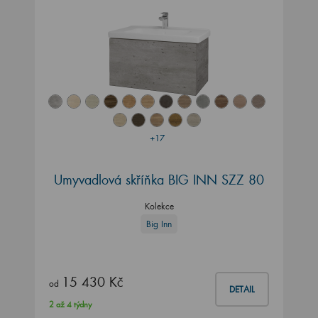
+17
Umyvadlová skříňka BIG INN SZZ 80
Kolekce
Big Inn
15 430 Kč
od
DETAIL
2 až 4 týdny