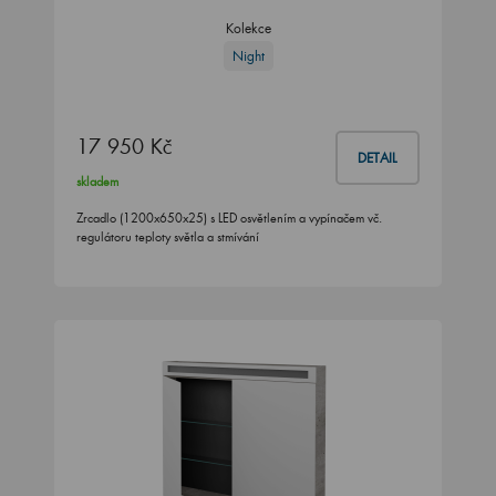
Kolekce
Night
17 950 Kč
DETAIL
skladem
Zrcadlo (1200x650x25) s LED osvětlením a vypínačem vč.
regulátoru teploty světla a stmívání