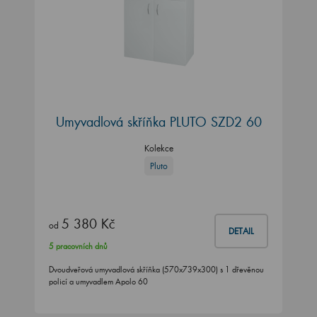
Umyvadlová skříňka PLUTO SZD2 60
Kolekce
Pluto
5 380 Kč
od
DETAIL
5 pracovních dnů
Dvoudveřová umyvadlová skříňka (570x739x300) s 1 dřevěnou
policí a umyvadlem Apolo 60