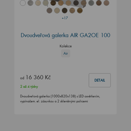
+17
Dvoudveřová galerka AIR GA2OE 100
Kolekce
Air
16 360 Kč
od
DETAIL
2 až 4 týdny
Dvoudveřová galerka (1000x820x138) s LED osvětlením,
vypínačem. el. zásuvkou a 2 skleněnými policemi