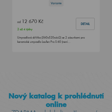
Variante
12 670 Kč
od
DETAIL
2 až 4 týdny
Umyvadlová skříňka (560x520x442) se 2 zásuvkami pro
keramické umyvadlo Laufen Pro S 60 (není…
Nový katalog k prohlédnutí
online