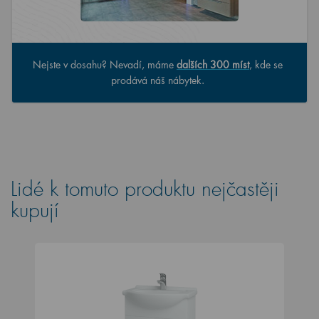
Nejste v dosahu? Nevadí, máme
dalších 300 míst
, kde se
prodává náš nábytek.
Lidé k tomuto produktu nejčastěji
kupují