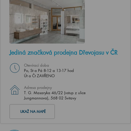
Jediná značková prodejna Dřevojasu v ČR
Otevírací doba
Po, St a Pá 8-12 a 13-17 hod
Út a Čt ZAVŘENO
Adresa prodejny
T. G. Masaryka 46/22 (vstup z ulice
Jungmannova), 568 02 Svitavy
UKAŽ NA MAPĚ