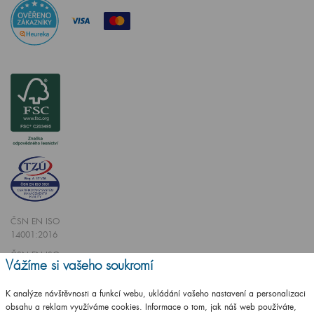
ČSN EN ISO
14001:2016
ČSN EN ISO
Vážíme si vašeho soukromí
9001:2016
K analýze návštěvnosti a funkcí webu, ukládání vašeho nastavení a personalizaci
obsahu a reklam využíváme cookies. Informace o tom, jak náš web používáte,