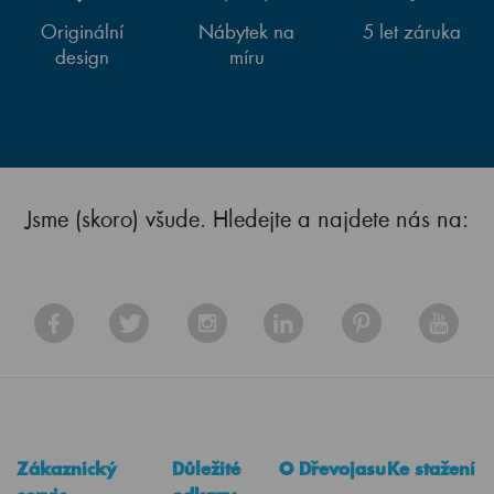
Originální
Nábytek na
5 let záruka
design
míru
Jsme (skoro) všude. Hledejte a najdete nás na:
Zákaznický
Důležité
O Dřevojasu
Ke stažení