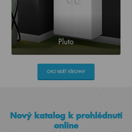
Pluto
CHCI VIDĚT VŠECHNY
Nový katalog k prohlédnutí
online