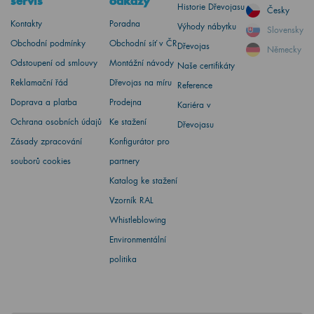
servis
odkazy
Historie Dřevojasu
Česky
Kontakty
Poradna
Výhody nábytku
Slovensky
Obchodní podmínky
Obchodní síť v ČR
Dřevojas
Německy
Odstoupení od smlouvy
Montážní návody
Naše certifikáty
Reklamační řád
Dřevojas na míru
Reference
Doprava a platba
Prodejna
Kariéra v
Ochrana osobních údajů
Ke stažení
Dřevojasu
Zásady zpracování
Konfigurátor pro
souborů cookies
partnery
Katalog ke stažení
Vzorník RAL
Whistleblowing
Environmentální
politika