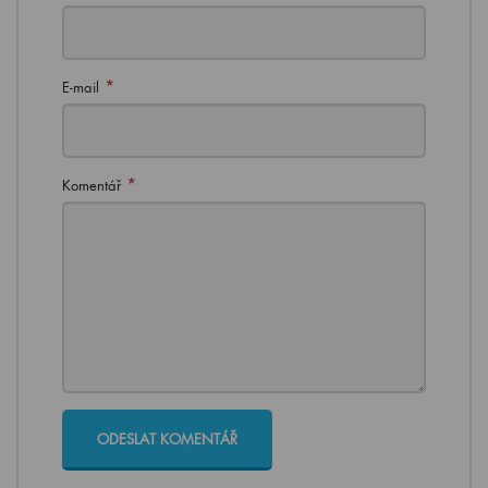
*
E-mail
*
Komentář