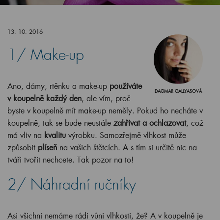
13. 10. 2016
1/ Make-up
Ano, dámy, rtěnku a make-up
používáte
DAGMAR GALLYASOVÁ
v koupelně každý den
, ale vím, proč
byste v koupelně mít make-up neměly. Pokud ho necháte v
koupelně, tak se bude neustále
zahřívat a ochlazovat
, což
má vliv na
kvalitu
výrobku. Samozřejmě vlhkost může
způsobit
plíseň
na vašich štětcích. A s tím si určitě nic na
tváři tvořit nechcete. Tak pozor na to!
2/ Náhradní ručníky
Asi všichni nemáme rádi vůni vlhkosti, že? A v koupelně je