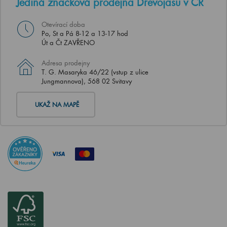
Jediná značková prodejna Dřevojasu v ČR
Otevírací doba
Po, St a Pá 8-12 a 13-17 hod
Út a Čt ZAVŘENO
Adresa prodejny
T. G. Masaryka 46/22 (vstup z ulice
Jungmannova), 568 02 Svitavy
UKAŽ NA MAPĚ