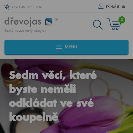
PŘÍHLÁSIT SE
+420 461 653 937
0
český koupelnový nábytek
MENU
Sedm věcí, které
byste neměli
odkládat ve své
koupelně