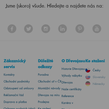
Jsme (skoro) všude. Hledejte a najdete nás na:
Zákaznický
Důležité
O Dřevojasu
Ke stažení
servis
odkazy
Historie Dřevojasu
Česky
Kontakty
Poradna
Výhody nábytku
Slovensky
Obchodní podmínky
Obchodní síť v ČR
Dřevojas
Německy
Odstoupení od smlouvy
Montážní návody
Naše certifikáty
Reklamační řád
Dřevojas na míru
Reference
Doprava a platba
Prodejna
Kariéra v
Ochrana osobních údajů
Ke stažení