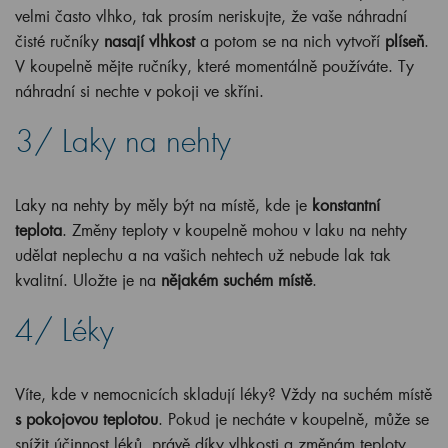
velmi často vlhko, tak prosím neriskujte, že vaše náhradní
čisté ručníky
nasají vlhkost
a potom se na nich vytvoří
plíseň
.
V koupelně mějte ručníky, které momentálně používáte. Ty
náhradní si nechte v pokoji ve skříni.
3/ Laky na nehty
Laky na nehty by měly být na místě, kde je
konstantní
teplota
. Změny teploty v koupelně mohou v laku na nehty
udělat neplechu a na vašich nehtech už nebude lak tak
kvalitní. Uložte je na
nějakém suchém místě
.
4/ Léky
Víte, kde v nemocnicích skladují léky? Vždy na suchém místě
s pokojovou teplotou
. Pokud je necháte v koupelně, může se
snížit účinnost léků, právě díky vlhkosti a změnám teploty.