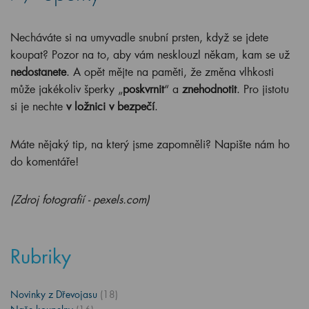
Necháváte si na umyvadle snubní prsten, když se jdete
koupat? Pozor na to, aby vám nesklouzl někam, kam se už
nedostanete
. A opět mějte na paměti, že změna vlhkosti
může jakékoliv šperky „
poskvrnit
“ a
znehodnotit
. Pro jistotu
si je nechte
v ložnici v bezpečí
.
Máte nějaký tip, na který jsme zapomněli? Napište nám ho
do komentáře!
(Zdroj fotografií - pexels.com)
Rubriky
Novinky z Dřevojasu
(18)