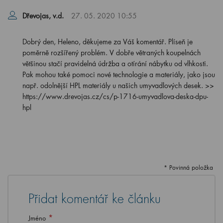
Dřevojas, v.d.
27. 05. 2020 10:55
Dobrý den, Heleno, děkujeme za Váš komentář. Plíseň je
poměrně rozšířený problém. V dobře větraných koupelnách
většinou stačí pravidelná údržba a otírání nábytku od vlhkosti.
Pak mohou také pomoci nové technologie a materiály, jako jsou
např. odolnější HPL materiály u našich umyvadlových desek. >>
https://www.drevojas.cz/cs/p-1716-umyvadlova-deska-dpu-
hpl
* Povinná položka
Přidat komentář ke článku
*
Jméno