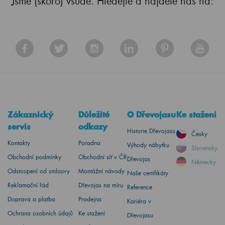
Jsme (skoro) všude. Hledejte a najdete nás na:
Zákaznický
Důležité
O Dřevojasu
Ke stažení
servis
odkazy
Historie Dřevojasu
Česky
Kontakty
Poradna
Výhody nábytku
Slovensky
Obchodní podmínky
Obchodní síť v ČR
Dřevojas
Německy
Odstoupení od smlouvy
Montážní návody
Naše certifikáty
Reklamační řád
Dřevojas na míru
Reference
Doprava a platba
Prodejna
Kariéra v
Ochrana osobních údajů
Ke stažení
Dřevojasu