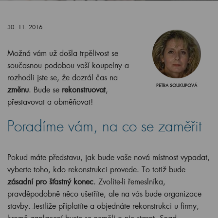
30. 11. 2016
Možná vám už došla trpělivost se
současnou podobou vaší koupelny a
rozhodli jste se, že dozrál čas na
PETRA SOUKUPOVÁ
změnu
. Bude se
rekonstruovat
,
přestavovat a obměňovat!
Poradíme vám, na co se zaměřit
Pokud máte představu, jak bude vaše nová místnost vypadat,
vyberte toho, kdo rekonstrukci provede. To totiž bude
zásadní pro šťastný konec
. Zvolíte-li řemeslníka,
pravděpodobně něco ušetříte, ale na vás bude organizace
stavby. Jestliže připlatíte a objednáte rekonstrukci u firmy,
kromě zaplacení byste se neměli o nic starat. Snad