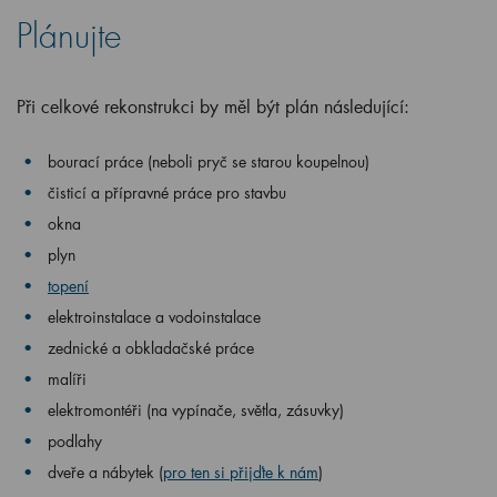
Plánujte
Při celkové rekonstrukci by měl být plán následující:
bourací práce (neboli pryč se starou koupelnou)
čisticí a přípravné práce pro stavbu
okna
plyn
topení
elektroinstalace a vodoinstalace
zednické a obkladačské práce
malíři
elektromontéři (na vypínače, světla, zásuvky)
podlahy
dveře a nábytek (
pro ten si přijďte k nám
)