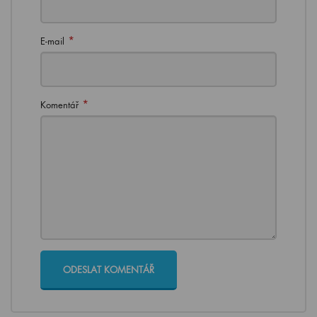
*
E-mail
*
Komentář