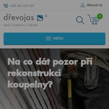
PŘÍHLÁSIT SE
+420 461 653 937
0
český koupelnový nábytek
MENU
Na co dát pozor při
rekonstrukci
koupelny?