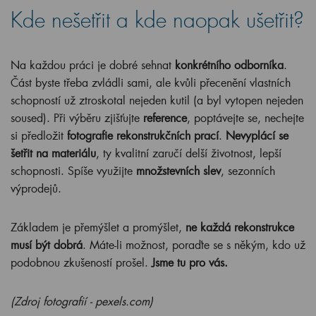
Kde nešetřit a kde naopak ušetřit?
Na každou práci je dobré sehnat
konkrétního odborníka
.
Část byste třeba zvládli sami, ale kvůli přecenění vlastních
schopností už ztroskotal nejeden kutil (a byl vytopen nejeden
soused). Při výběru zjišťujte
reference
, poptávejte se, nechejte
si předložit
fotografie rekonstrukčních prací
.
Nevyplácí se
šetřit na materiálu
, ty kvalitní zaručí delší životnost, lepší
schopnosti. Spíše využijte
množstevních slev
, sezonních
výprodejů.
Základem je přemýšlet a promýšlet,
ne každá rekonstrukce
musí být dobrá
. Máte-li možnost, poraďte se s někým, kdo už
podobnou zkušeností prošel.
Jsme tu pro vás.
(Zdroj fotografií - pexels.com)