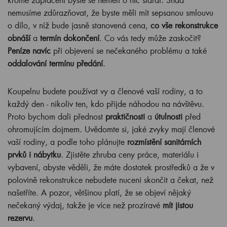
nemusíme zdůrazňovat, že byste měli mít sepsanou smlouvu
o dílo, v níž bude jasně stanovená cena,
co vše rekonstrukce
obnáší
a
termín dokončení
. Co vás tedy může zaskočit?
Peníze navíc
při objevení se nečekaného problému a také
oddalování termínu předání
.
Koupelnu budete používat vy a členové vaší rodiny, a to
každý den - nikoliv ten, kdo přijde náhodou na návštěvu.
Proto bychom dali přednost
praktičnosti
a
útulnosti
před
ohromujícím dojmem. Uvědomte si, jaké zvyky mají členové
vaší rodiny, a podle toho plánujte
rozmístění sanitárních
prvků i nábytku
. Zjistěte zhruba ceny práce, materiálu i
vybavení, abyste věděli, že máte dostatek prostředků a že v
polovině rekonstrukce nebudete nuceni skončit a čekat, než
našetříte. A pozor, většinou platí, že se objeví nějaký
nečekaný výdaj, takže je více než prozíravé
mít jistou
rezervu
.