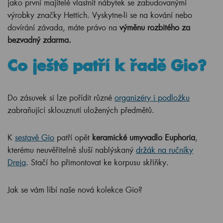
jako první majitelé vlastnit nábytek se zabudovanými
výrobky značky Hettich. Vyskytne-li se na kování nebo
dovírání závada, máte právo na
výměnu rozbitého za
bezvadný zdarma.
Co ještě patří k řadě Gio?
Do zásuvek si lze pořídit různé
organizéry i podložku
zabraňující sklouznutí uložených předmětů.
K
sestavě Gio
patří opět
keramické umyvadlo Euphoria
,
kterému neuvěřitelně sluší nablýskaný
držák na ručníky
Dreja
. Stačí ho přimontovat ke korpusu skříňky.
Jak se vám líbí naše nová kolekce Gio?