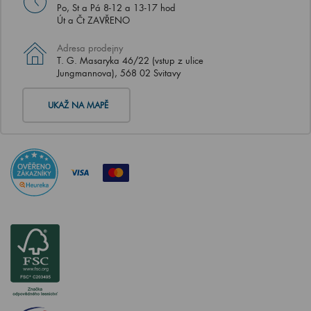
Po, St a Pá 8-12 a 13-17 hod
Út a Čt ZAVŘENO
Adresa prodejny
T. G. Masaryka 46/22 (vstup z ulice
Jungmannova), 568 02 Svitavy
UKAŽ NA MAPĚ