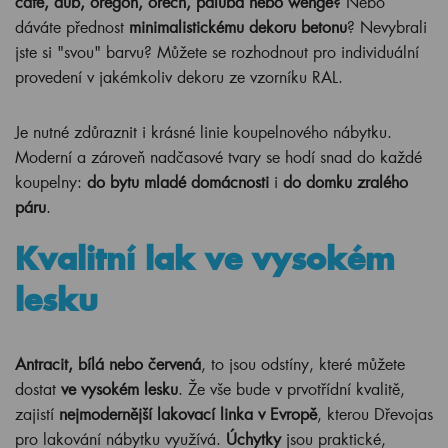
cafe, dub, oregon, ořech, paluba nebo wenge?
Nebo
dáváte přednost
minimalistickému dekoru betonu
? Nevybrali
jste si "svou" barvu? Můžete se rozhodnout pro individuální
provedení v jakémkoliv dekoru ze vzorníku RAL.
Je nutné zdůraznit i krásné linie koupelnového nábytku.
Moderní a zároveň nadčasové tvary se hodí snad do každé
koupelny:
do bytu mladé domácnosti
i
do domku zralého
páru
.
Kvalitní lak ve vysokém
lesku
Antracit, bílá nebo červená
, to jsou odstíny, které můžete
dostat
ve vysokém lesku
. Že vše bude v prvotřídní kvalitě,
zajistí
nejmodernější lakovací linka v Evropě
, kterou Dřevojas
pro lakování nábytku využívá.
Úchytky
jsou praktické,