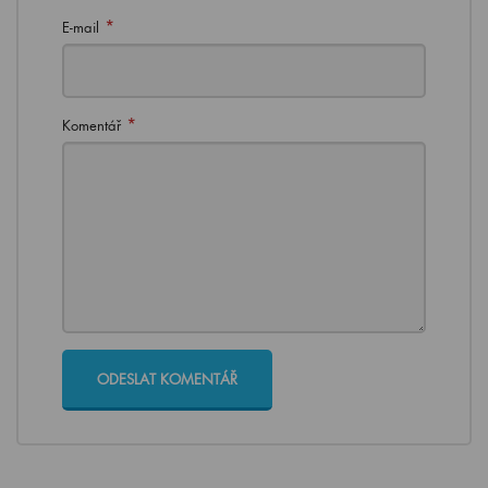
*
E-mail
*
Komentář