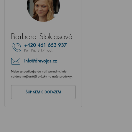
Barbora Stoklasová
+420
461 653 937
Po - Pá: 8-17 hod.
info@drevojas.cz
Nebo se podívejte do naší poradny, kde
najdete nejčastější otázky na naše produkty.
ŠUP SEM S DOTAZEM