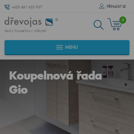
PŘÍHLÁSIT SE
+420 461 653 937
0
český koupelnový nábytek
MENU
Koupelnová řada
Gio