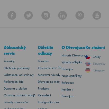
Zákaznický
Důležité
O Dřevojasu
Ke stažení
servis
odkazy
Historie Dřevojasu
Česky
Kontakty
Poradna
Výhody nábytku
Slovensky
Obchodní podmínky
Obchodní síť v ČR
Dřevojas
Německy
Odstoupení od smlouvy
Montážní návody
Naše certifikáty
Reklamační řád
Dřevojas na míru
Reference
Doprava a platba
Prodejna
Kariéra v
Ochrana osobních údajů
Ke stažení
Dřevojasu
Zásady zpracování
Konfigurátor pro
souborů cookies
partnery