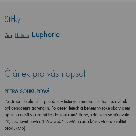
Štítky
Euphoria
Gio
Hettich
Článek pro vás napsal
PETRA SOUKUPOVÁ
Po střední škole jsem působila v tištěných médiích, stíhání uzávěrek
byl denodenní adrenalin. Po deseti letech a během vysoké školy jsem
opustila deníky a zamířila do soukromé firmy, kde jsem se věnovala
PR, sportovní novinařině a webům. Mám ráda kávu, víno a kvalitní
produkty :-)