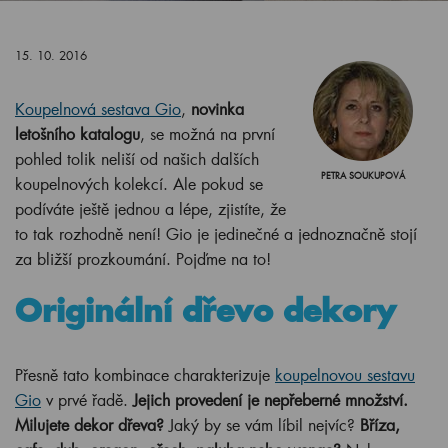
15. 10. 2016
Koupelnová sestava Gio
,
novinka
letošního katalogu
, se možná na první
pohled tolik neliší od našich dalších
PETRA SOUKUPOVÁ
koupelnových kolekcí. Ale pokud se
podíváte ještě jednou a lépe, zjistíte, že
to tak rozhodně není! Gio je jedinečné a jednoznačně stojí
za bližší prozkoumání. Pojďme na to!
Originální dřevo dekory
Přesně tato kombinace charakterizuje
koupelnovou sestavu
Gio
v prvé řadě.
Jejich
provedení je nepřeberné množství.
Milujete dekor dřeva?
Jaký by se vám líbil nejvíc?
B
říza,