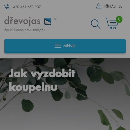
PŘÍHLÁSIT SE
+420 461 653 937
0
český koupelnový nábytek
MENU
Jak vyzdobit
koupelnu