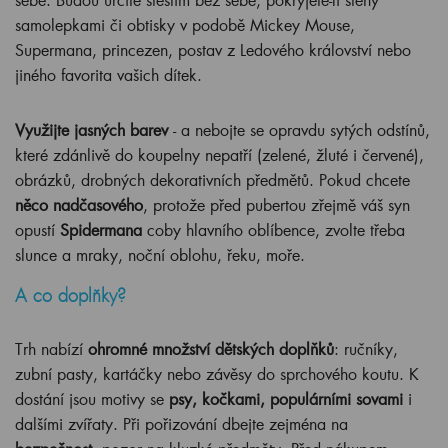
samolepkami či obtisky v podobě Mickey Mouse,
Supermana, princezen, postav z Ledového království nebo
jiného favorita vašich dítek.
Využijte jasných barev
- a nebojte se opravdu sytých odstínů,
které zdánlivě do koupelny nepatří (zelené, žluté i červené),
obrázků, drobných dekorativních předmětů. Pokud chcete
něco nadčasového
, protože před pubertou zřejmě váš syn
opustí
Spidermana
coby hlavního oblíbence, zvolte třeba
slunce a mraky, noční oblohu, řeku, moře.
A co doplňky?
Trh nabízí
ohromné množství dětských doplňků
: ručníky,
zubní pasty, kartáčky nebo závěsy do sprchového koutu. K
dostání jsou motivy se
psy, kočkami, populárními sovami
i
dalšími zvířaty. Při pořizování dbejte zejména na