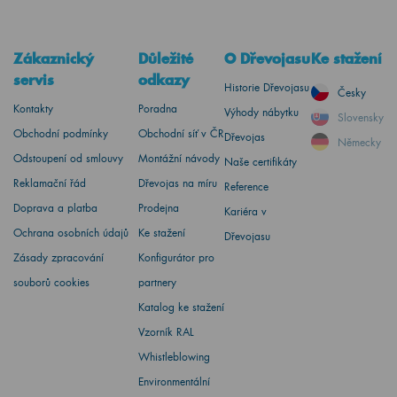
Zákaznický
Důležité
O Dřevojasu
Ke stažení
servis
odkazy
Historie Dřevojasu
Česky
Kontakty
Poradna
Výhody nábytku
Slovensky
Obchodní podmínky
Obchodní síť v ČR
Dřevojas
Německy
Odstoupení od smlouvy
Montážní návody
Naše certifikáty
Reklamační řád
Dřevojas na míru
Reference
Doprava a platba
Prodejna
Kariéra v
Ochrana osobních údajů
Ke stažení
Dřevojasu
Zásady zpracování
Konfigurátor pro
souborů cookies
partnery
Katalog ke stažení
Vzorník RAL
Whistleblowing
Environmentální