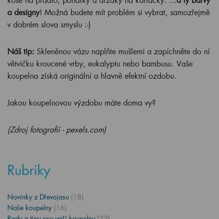
a designy
! Možná budete mít problém si vybrat, samozřejmě
v dobrém slova smyslu :-)
Náš tip:
Skleněnou vázu naplňte mušlemi a zapíchněte do ní
větvičku kroucené vrby, eukalyptu nebo bambusu. Vaše
koupelna získá originální a hlavně efektní ozdobu.
Jakou koupelnovou výzdobu máte doma vy?
(Zdroj fotografií - pexels.com)
Rubriky
Novinky z Dřevojasu
(18)
Naše koupelny
(16)
Rady a tipy pro vaši koupelnu
(22)