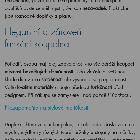
bezpečnost
, pozor na kluzké předměty. Před nákupem
doplňků byste se měli ujistit, že jsou
nezávadné
. Praktické
jsou rozhodně doplňky z plastu.
Elegantní a zároveň
funkční koupelna
Pohodlí, osoba majitele, zabydlenost - to vše odráží
koupací
místnost bezdětných domácností
. Kdo zkrášluje, většinou
klade důraz i na
sladěnost
, ale vyvarujte se přeplácanosti.
Volte
kvalitní materiály
a dejte přednost
funkčnosti
před
designem. Při nákupu se zamyslete i nad pozdější údržbou.
Nezapomeňte na stylové maličkosti
Doplňků, které zútulní koupelnu, je celá řada: dávkovače na
mýdlo, mýdlenky různých tvarů, držáky a stojany na ručníky,
koše na prádlo, pohárky a držáky na kartáčky. ...
a ty barvy