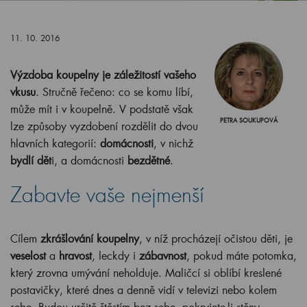
11. 10. 2016
Výzdoba koupelny je záležitostí vašeho
vkusu
. Stručně řečeno: co se komu líbí,
může mít i v koupelně. V podstatě však
PETRA SOUKUPOVÁ
lze způsoby vyzdobení rozdělit do dvou
hlavních kategorií:
domácnosti
, v nichž
bydlí dět
i, a domácnosti
bezdětné
.
Zabavte vaše nejmenší
Cílem
zkrášlování koupelny
, v níž procházejí očistou děti, je
veselost
a
hravost
, leckdy i
zábavnost
, pokud máte potomka,
který zrovna umývání neholduje. Maličcí si oblíbí kreslené
postavičky, které dnes a denně vidí v televizi nebo kolem
sebe. Budou určitě štěstím bez sebe, pokryjete-li stěny