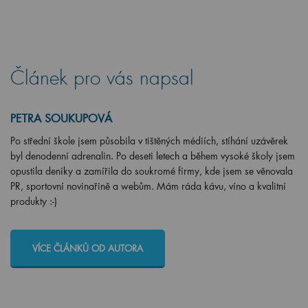
Článek pro vás napsal
PETRA SOUKUPOVÁ
Po střední škole jsem působila v tištěných médiích, stíhání uzávěrek
byl denodenní adrenalin. Po deseti letech a během vysoké školy jsem
opustila deníky a zamířila do soukromé firmy, kde jsem se věnovala
PR, sportovní novinařině a webům. Mám ráda kávu, víno a kvalitní
produkty :-)
VÍCE ČLÁNKŮ OD AUTORA