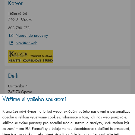
Katver
Těšínská 64
746 01 Opava
608 780 273
Napsat do prodejny
Navštívit web
Delfi
Ostravská 4
747 70 Opava
Vážíme si vašeho soukromí
PTÁČEK-velkoobchod, a.s.
K analýze návštěvnosti a funkcí webu, ukládání vašeho nastavení a personalizaci
obsahu a reklam využíváme cookies. Informace o tom, jak náš web používáte,
Jiráskova 4
sdílíme se svými partnery pro sociální média, inzerci a analýzy, kteří mohou být
746 01 Opava
ze zemí mimo EU. Partneři tyto údaje mohou zkombinovat s dalšími informacemi,
+420 553 759 621
které jste jim poskytli nebo které získali v důsledku toho, že používáte jejich