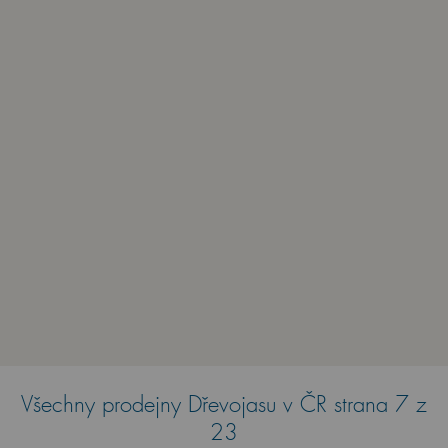
Všechny prodejny Dřevojasu v ČR strana 7 z
23