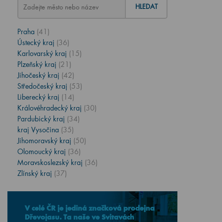
HLEDAT
Praha
(41)
Ústecký kraj
(36)
Karlovarský kraj
(15)
Plzeňský kraj
(21)
Jihočeský kraj
(42)
Středočeský kraj
(53)
Liberecký kraj
(14)
Královéhradecký kraj
(30)
Pardubický kraj
(34)
kraj Vysočina
(35)
Jihomoravský kraj
(50)
Olomoucký kraj
(36)
Moravskoslezský kraj
(36)
Zlínský kraj
(37)
V celé ČR je jediná značková prodejna
Dřevojasu. Ta naše ve Svitavách