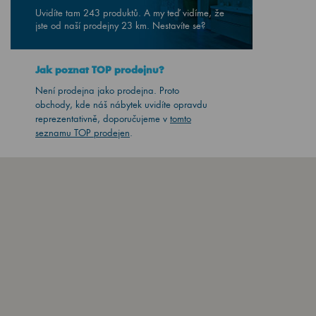
Uvidíte tam 243 produktů. A my teď vidíme, že
jste od naší prodejny
23
km. Nestavíte se?
Jak poznat TOP prodejnu?
Není prodejna jako prodejna. Proto
obchody, kde náš nábytek uvidíte opravdu
reprezentativně, doporučujeme v
tomto
seznamu TOP prodejen
.