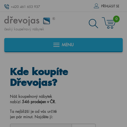
PŘÍHLÁSIT SE
+420 461 653 937
0
český koupelnový nábytek
MENU
Kde koupíte
Dřevojas?
Náš koupelnový nábytek
nabízí
546 prodejen v ČR
.
Ta nejbližší je od vás určitě
jen pár minut. Najděte ji: