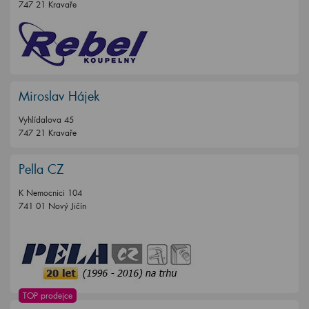
747 21 Kravaře
Miroslav Hájek
Vyhlídalova 45
747 21 Kravaře
Pella CZ
K Nemocnici 104
741 01 Nový Jičín
TOP prodejce