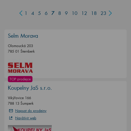
1
4
5
6
7
8
9
10
12
18
23
Selm Morava
Olomoucká 203
785 01 Šternberk
TOP prodejce
Koupelny JaS s.r.o.
Vikýřovice 166
788 13 Šumperk
Napsat do prodejny
Navštívit web