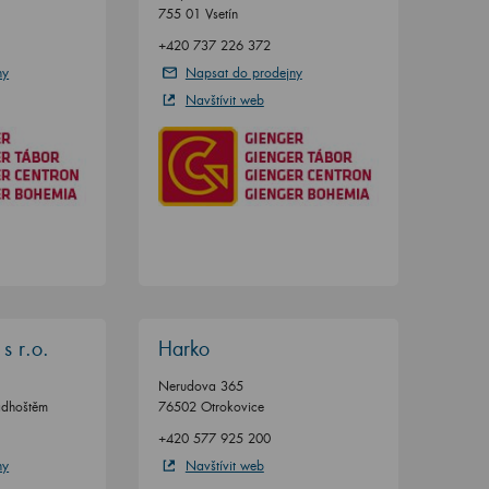
755 01 Vsetín
+420 737 226 372
ny
Napsat do prodejny
Navštívit web
s r.o.
Harko
Nerudova 365
adhoštěm
76502 Otrokovice
+420 577 925 200
ny
Navštívit web