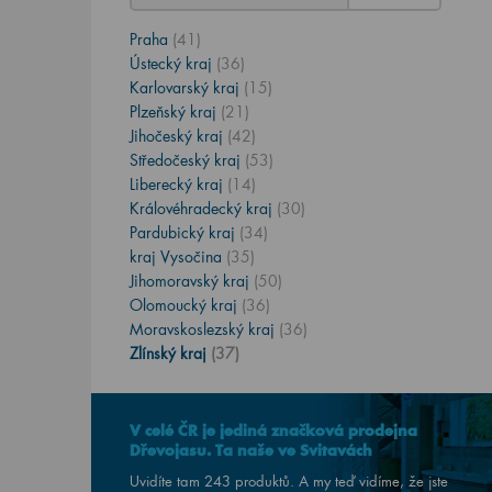
Praha
(41)
Ústecký kraj
(36)
Karlovarský kraj
(15)
Plzeňský kraj
(21)
Jihočeský kraj
(42)
Středočeský kraj
(53)
Liberecký kraj
(14)
Královéhradecký kraj
(30)
Pardubický kraj
(34)
kraj Vysočina
(35)
Jihomoravský kraj
(50)
Olomoucký kraj
(36)
Moravskoslezský kraj
(36)
Zlínský kraj
(37)
V celé ČR je jediná značková prodejna
Dřevojasu. Ta naše ve Svitavách
Uvidíte tam 243 produktů. A my teď vidíme, že jste