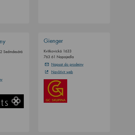
Gienger
lny
Kvítkovická 1633
/2 Sedmdesátá
763 61 Napajedla
Napsat do prodejny
Navštívit web
ny