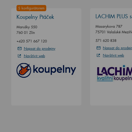
S konfigurátorem
LACHIM PLUS sp
Koupelny Ptáček
Masarykova 787
Marušky 550
75701 Valašské Meziří
760 01 Zlín
571 620 838
+420 571 667 120
Napsat do prodej
Napsat do prodejny
Navštívit web
Navštívit web