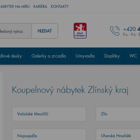
NÁBYTEK NA MÍRU
KARIÉRA
KONTAKTY
+420
4
HLEDAT
Po - Pá: 
lové desky
Galerky a zrcadla
Umyvadla
Doplňky
WC
Koupelnový nábytek Zlínský kraj
Valašské Meziříčí
Zlín
Napajedla
Uherské Hradiště