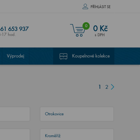
PŘÍHLÁSIT SE
0
0 Kč
61 653 937
8-17 hod.
s DPH
Výprodej
Koupelnové kolekce
1
2
Otrokovice
Kroměříž