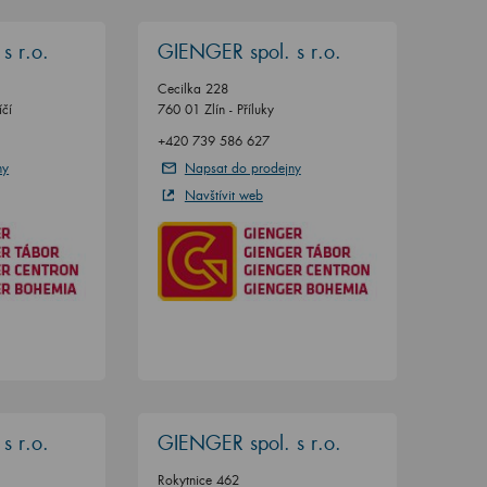
s r.o.
GIENGER spol. s r.o.
Cecilka 228
čí
760 01 Zlín - Příluky
+420 739 586 627
ny
Napsat do prodejny
Navštívit web
s r.o.
GIENGER spol. s r.o.
Rokytnice 462