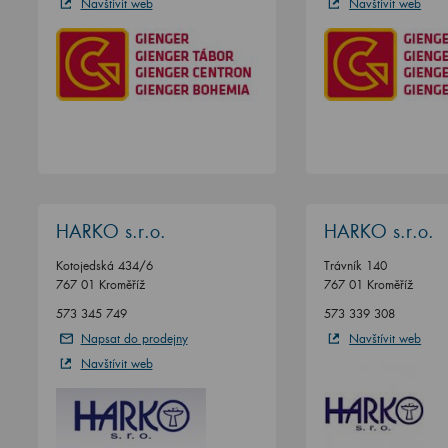
Navštívit web
Navštívit web
HARKO s.r.o.
HARKO s.r.o.
Kotojedská 434/6
Trávník 140
767 01 Kroměříž
767 01 Kroměříž
573 345 749
573 339 308
Napsat do prodejny
Navštívit web
Navštívit web