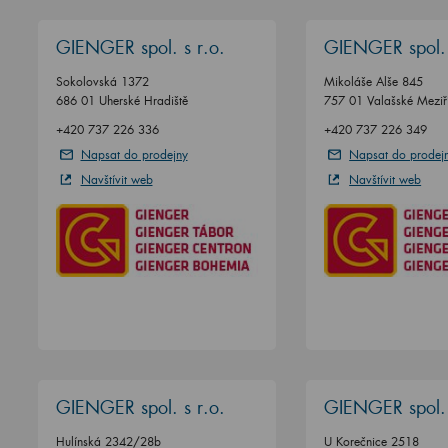
GIENGER spol. s r.o.
GIENGER spol. 
Sokolovská 1372
Mikoláše Alše 845
686 01 Uherské Hradiště
757 01 Valašské Meziří
+420 737 226 336
+420 737 226 349
Napsat do prodejny
Napsat do prodej
Navštívit web
Navštívit web
GIENGER spol. s r.o.
GIENGER spol. 
Hulínská 2342/28b
U Korečnice 2518