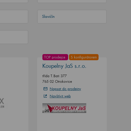
Slavičín
TOP prodejce
S konfigurátorem
Koupelny JaS s.r.o.
třída T.Bati 377
765 02 Otrokovice
Napsat do prodejny
Navštívit web