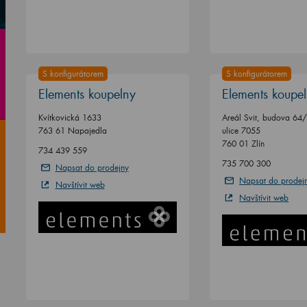
S konfigurátorem
S konfigurátorem
Elements koupelny
Elements koupe
Kvítkovická 1633
Areál Svit, budova 64
763 61 Napajedla
ulice 7055
760 01 Zlín
734 439 559
735 700 300
Napsat do prodejny
Napsat do prodej
Navštívit web
Navštívit web