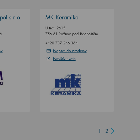
ol.s r.o.
MK Keramika
U trati 2615
čí
756 61 Rožnov pod Radhoštěm
+420 737 246 364
ny
Napsat do prodejny
Navštívit web
1
2