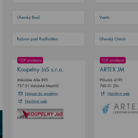
Uherský Brod
Vsetín
Rožnov pod Radhoštěm
Uherský Ostroh
TOP prodejce
TOP prodejce
Koupelny JaS s.r.o.
ARTEX JM
Mikoláše Alše 895
Přílucká 4195
757 01 Valašské Meziříčí
760 01 Zlín
Napsat do prodejny
Navštívit web
Navštívit web