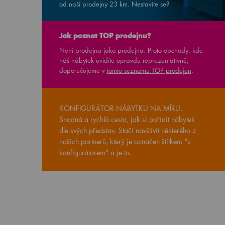
od naší prodejny
23
km. Nestavíte se?
Jak poznat TOP prodejnu?
Není prodejna jako prodejna. Proto obchody, kde
náš nábytek uvidíte opravdu reprezentativně,
doporučujeme v
tomto seznamu TOP prodejen
.
KONFIGURÁTOR NÁBYTKU NA MÍRU.
Snadná a rychlá cesta, jak si pořídit nábytek
dle svých představ. Stačí navštívit některého z
našich partnerů, který je označen štítkem "s
konfigurátorem" a je to.