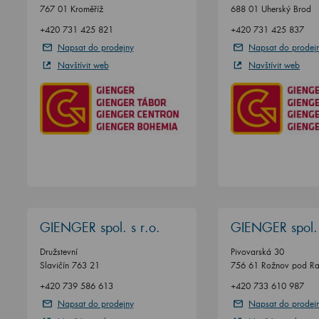
767 01 Kroměříž
688 01 Uherský Brod
+420 731 425 821
+420 731 425 837
Napsat do prodejny
Napsat do prodej
Navštívit web
Navštívit web
GIENGER spol. s r.o.
GIENGER spol. 
Družstevní
Pivovarská 30
Slavičín 763 21
756 61 Rožnov pod R
+420 739 586 613
+420 733 610 987
Napsat do prodejny
Napsat do prodej