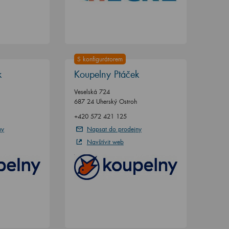
S konfigurátorem
k
Koupelny Ptáček
Veselská 724
687 24 Uherský Ostroh
+420 572 421 125
ny
Napsat do prodejny
Navštívit web