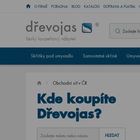
O FIRMĚ
PORADNA
BLOG
KATALOG
DOPRAVA A PLATBA
český koupelnový nábytek
Skříňky pod umyvadlo
Samostatné skříně
Umyvad
Obchodní síť v ČR
Kde koupíte
Dřevojas?
HLEDAT