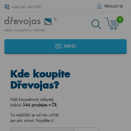
PŘÍHLÁSIT SE
+420 461 653 937
0
český koupelnový nábytek
MENU
Kde koupíte
Dřevojas?
Náš koupelnový nábytek
nabízí
546 prodejen v ČR
.
Ta nejbližší je od vás určitě
jen pár minut. Najděte ji: