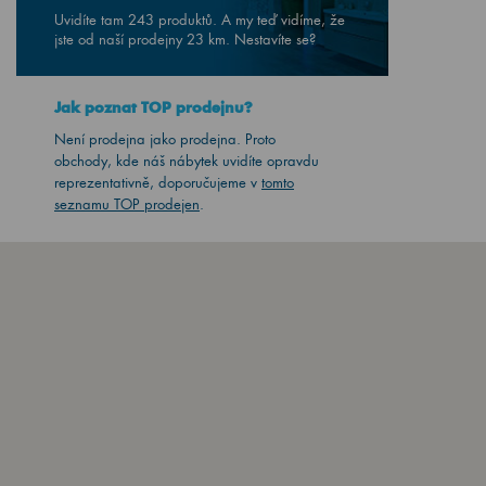
Uvidíte tam 243 produktů. A my teď vidíme, že
jste od naší prodejny
23
km. Nestavíte se?
Jak poznat TOP prodejnu?
Není prodejna jako prodejna. Proto
obchody, kde náš nábytek uvidíte opravdu
reprezentativně, doporučujeme v
tomto
seznamu TOP prodejen
.