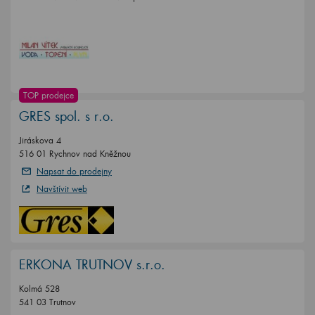
TOP prodejce
GRES spol. s r.o.
Jiráskova 4
516 01 Rychnov nad Kněžnou
Napsat do prodejny
Navštívit web
ERKONA TRUTNOV s.r.o.
Kolmá 528
541 03 Trutnov