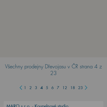
Všechny prodejny Dřevojasu v ČR strana 4 z
23
1
2
3
4
5
6
7
12
18
23
MARO s.r.o. - Koupelnové studio