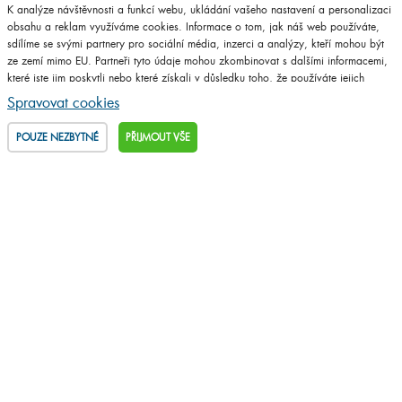
Napsat do prodejny
K analýze návštěvnosti a funkcí webu, ukládání vašeho nastavení a personalizaci
obsahu a reklam využíváme cookies. Informace o tom, jak náš web používáte,
Navštívit web
sdílíme se svými partnery pro sociální média, inzerci a analýzy, kteří mohou být
ze zemí mimo EU. Partneři tyto údaje mohou zkombinovat s dalšími informacemi,
které jste jim poskytli nebo které získali v důsledku toho, že používáte jejich
služby.
Podrobné informace
Spravovat cookies
POUZE NEZBYTNÉ
PŘIJMOUT VŠE
PLASTER spol, s.r.o.
Opletalova 24
537 01 Chrudim
Napsat do prodejny
Navštívit web
Seven
Nádražní 339/III