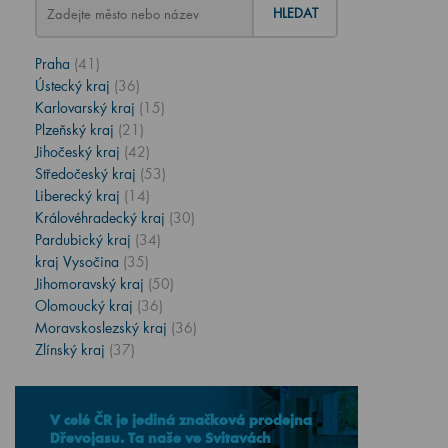
HLEDAT
Praha
(41)
Ústecký kraj
(36)
Karlovarský kraj
(15)
Plzeňský kraj
(21)
Jihočeský kraj
(42)
Středočeský kraj
(53)
Liberecký kraj
(14)
Královéhradecký kraj
(30)
Pardubický kraj
(34)
kraj Vysočina
(35)
Jihomoravský kraj
(50)
Olomoucký kraj
(36)
Moravskoslezský kraj
(36)
Zlínský kraj
(37)
V celé ČR je jediná značková prodejna
Dřevojasu. Ta naše ve Svitavách