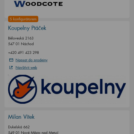
S konfigurátorem
Koupelny Ptáček
Běloveská 2163
547 01 Náchod
+420 491 423 298
Napsat do prodejny
Navštívit web
Milan Vítek
Dukelská 662
549 01 Nové Město nad Metují