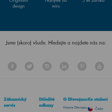
design
míru
Jsme (skoro) všude. Hledejte a najdete nás na:
Zákaznický
Důležité
O Dřevojasu
Ke stažení
servis
odkazy
Historie Dřevojasu
Česky