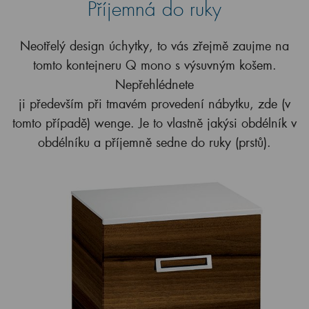
Příjemná do ruky
Neotřelý design úchytky, to vás zřejmě zaujme na
tomto kontejneru Q mono s výsuvným košem.
Nepřehlédnete
ji především při tmavém provedení nábytku, zde (v
tomto případě) wenge. Je to vlastně jakýsi obdélník v
obdélníku a příjemně sedne do ruky (prstů).