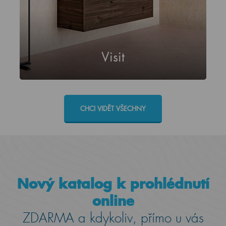
Visit
CHCI VIDĚT VŠECHNY
Nový katalog k prohlédnutí
online
ZDARMA a kdykoliv, přímo u vás