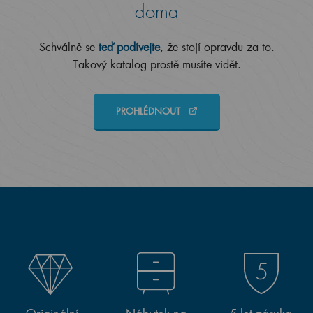
doma
Schválně se
teď podívejte
, že stojí opravdu za to.
Takový katalog prostě musíte vidět.
PROHLÉDNOUT
Originální
Nábytek na
5 let záruka