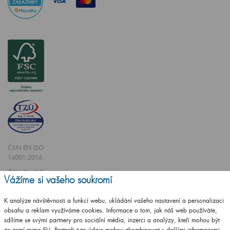
ČSN EN ISO
14001:2016
ČSN EN ISO
Vážíme si vašeho soukromí
9001:2016
K analýze návštěvnosti a funkcí webu, ukládání vašeho nastavení a personalizaci
obsahu a reklam využíváme cookies. Informace o tom, jak náš web používáte,
sdílíme se svými partnery pro sociální média, inzerci a analýzy, kteří mohou být
ze zemí mimo EU. Partneři tyto údaje mohou zkombinovat s dalšími informacemi,