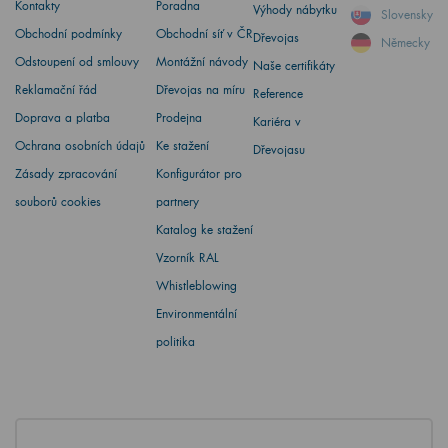
Kontakty
Poradna
Výhody nábytku
Slovensky
Obchodní podmínky
Obchodní síť v ČR
Dřevojas
Německy
Odstoupení od smlouvy
Montážní návody
Naše certifikáty
Reklamační řád
Dřevojas na míru
Reference
Doprava a platba
Prodejna
Kariéra v
Ochrana osobních údajů
Ke stažení
Dřevojasu
Zásady zpracování
Konfigurátor pro
souborů cookies
partnery
Katalog ke stažení
Vzorník RAL
Whistleblowing
Environmentální
politika