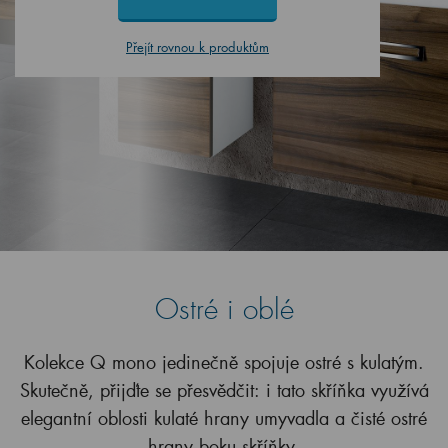
Přejít rovnou k produktům
Ostré i oblé
Kolekce Q mono jedinečně spojuje ostré s kulatým.
Skutečně, přijďte se přesvědčit: i tato skříňka využívá
elegantní oblosti kulaté hrany umyvadla a čisté ostré
hrany boku skříňky.