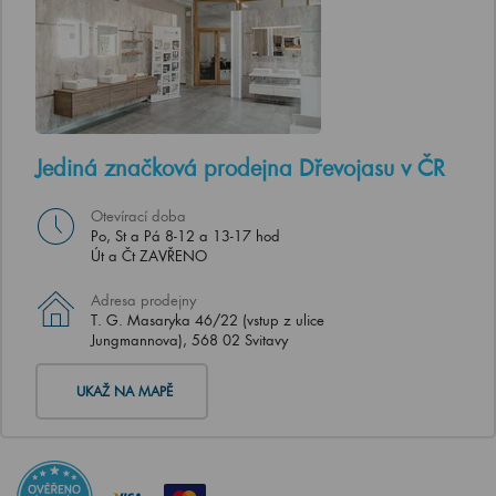
Jediná značková prodejna Dřevojasu v ČR
Otevírací doba
Po, St a Pá 8-12 a 13-17 hod
Út a Čt ZAVŘENO
Adresa prodejny
T. G. Masaryka 46/22 (vstup z ulice
Jungmannova), 568 02 Svitavy
UKAŽ NA MAPĚ