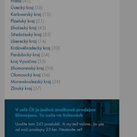
Praha
(41)
Ústecký kraj
(36)
Karlovarský kraj
(15)
Plzeňský kraj
(21)
Jihočeský kraj
(42)
Středočeský kraj
(53)
Liberecký kraj
(14)
Královéhradecký kraj
(30)
Pardubický kraj
(34)
kraj Vysočina
(35)
Jihomoravský kraj
(50)
Olomoucký kraj
(36)
Moravskoslezský kraj
(36)
Zlínský kraj
(37)
V celé ČR je jediná značková prodejna
Dřevojasu. Ta naše ve Svitavách
Uvidíte tam 243 produktů. A my teď vidíme, že jste
od naší prodejny
23
km. Nestavíte se?