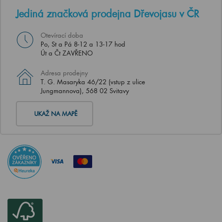
Jediná značková prodejna Dřevojasu v ČR
Otevírací doba
Po, St a Pá 8-12 a 13-17 hod
Út a Čt ZAVŘENO
Adresa prodejny
T. G. Masaryka 46/22 (vstup z ulice
Jungmannova), 568 02 Svitavy
UKAŽ NA MAPĚ