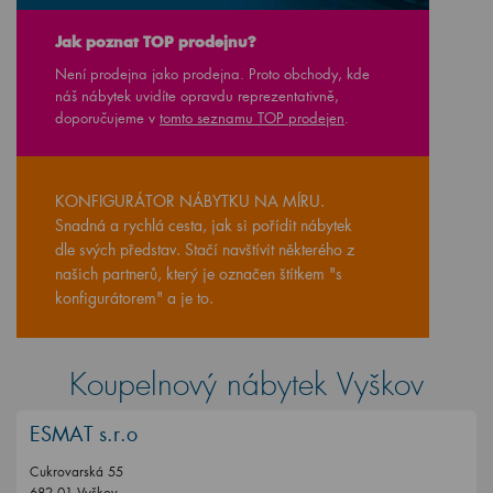
Jak poznat TOP prodejnu?
Není prodejna jako prodejna. Proto obchody, kde
náš nábytek uvidíte opravdu reprezentativně,
doporučujeme v
tomto seznamu TOP prodejen
.
KONFIGURÁTOR NÁBYTKU NA MÍRU.
Snadná a rychlá cesta, jak si pořídit nábytek
dle svých představ. Stačí navštívit některého z
našich partnerů, který je označen štítkem "s
konfigurátorem" a je to.
Koupelnový nábytek Vyškov
ESMAT s.r.o
Cukrovarská 55
682 01 Vyškov