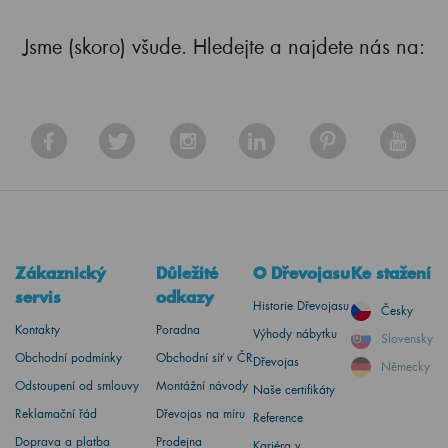
Jsme (skoro) všude. Hledejte a najdete nás na:
Zákaznický
Důležité
O Dřevojasu
Ke stažení
servis
odkazy
Historie Dřevojasu
Česky
Kontakty
Poradna
Výhody nábytku
Slovensky
Obchodní podmínky
Obchodní síť v ČR
Dřevojas
Německy
Odstoupení od smlouvy
Montážní návody
Naše certifikáty
Reklamační řád
Dřevojas na míru
Reference
Doprava a platba
Prodejna
Kariéra v