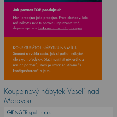
Jak poznat TOP prodejnu?
Není prodejna jako prodejna. Proto obchody, kde
náš nábytek uvidíte opravdu reprezentativně,
doporučujeme v
tomto seznamu TOP prodejen
.
KONFIGURÁTOR NÁBYTKU NA MÍRU.
Snadná a rychlá cesta, jak si pořídit nábytek
dle svých představ. Stačí navštívit některého z
našich partnerů, který je označen štítkem "s
konfigurátorem" a je to.
Koupelnový nábytek Veselí nad
Moravou
GIENGER spol. s r.o.