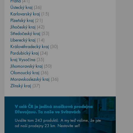
Praha
(41)
Ústecký kraj
(36)
Karlovarský kraj
(15)
Plzeňský kraj
(21)
Jihočeský kraj
(42)
Středočeský kraj
(53)
Liberecký kraj
(14)
Královéhradecký kraj
(30)
Pardubický kraj
(34)
kraj Vysočina
(35)
Jihomoravský kraj
(50)
Olomoucký kraj
(36)
Moravskoslezský kraj
(36)
Zlínský kraj
(37)
V celé ČR je jediná značková prodejna
Dřevojasu. Ta naše ve Svitavách
Uvidíte tam 243 produktů. A my teď vidíme, že jste
od naší prodejny
23
km. Nestavíte se?