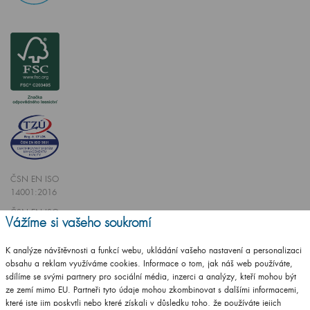
ČSN EN ISO
14001:2016
ČSN EN ISO
Vážíme si vašeho soukromí
9001:2016
K analýze návštěvnosti a funkcí webu, ukládání vašeho nastavení a personalizaci
obsahu a reklam využíváme cookies. Informace o tom, jak náš web používáte,
sdílíme se svými partnery pro sociální média, inzerci a analýzy, kteří mohou být
ze zemí mimo EU. Partneři tyto údaje mohou zkombinovat s dalšími informacemi,
které jste jim poskytli nebo které získali v důsledku toho, že používáte jejich
Vytvořilo studio
CZECHGROUP.cz