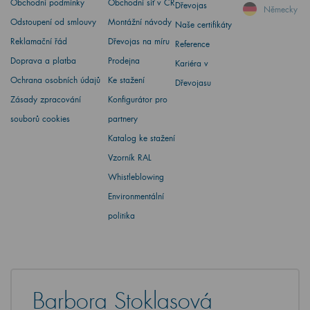
Obchodní podmínky
Obchodní síť v ČR
Dřevojas
Německy
Odstoupení od smlouvy
Montážní návody
Naše certifikáty
Reklamační řád
Dřevojas na míru
Reference
Doprava a platba
Prodejna
Kariéra v
Ochrana osobních údajů
Ke stažení
Dřevojasu
Zásady zpracování
Konfigurátor pro
souborů cookies
partnery
Katalog ke stažení
Vzorník RAL
Whistleblowing
Environmentální
politika
Barbora Stoklasová