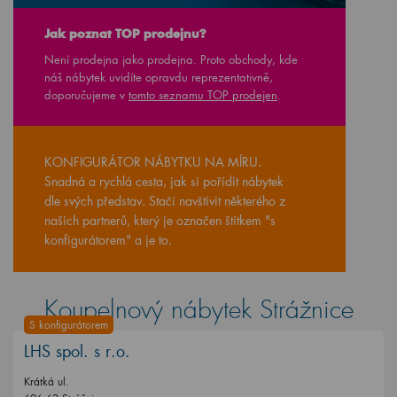
Jak poznat TOP prodejnu?
Není prodejna jako prodejna. Proto obchody, kde
náš nábytek uvidíte opravdu reprezentativně,
doporučujeme v
tomto seznamu TOP prodejen
.
KONFIGURÁTOR NÁBYTKU NA MÍRU.
Snadná a rychlá cesta, jak si pořídit nábytek
dle svých představ. Stačí navštívit některého z
našich partnerů, který je označen štítkem "s
konfigurátorem" a je to.
Koupelnový nábytek Strážnice
S konfigurátorem
LHS spol. s r.o.
Krátká ul.