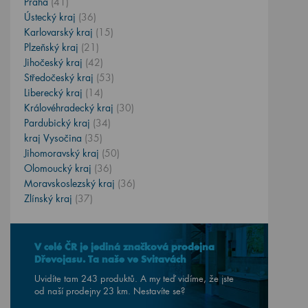
Praha
(41)
Ústecký kraj
(36)
Karlovarský kraj
(15)
Plzeňský kraj
(21)
Jihočeský kraj
(42)
Středočeský kraj
(53)
Liberecký kraj
(14)
Královéhradecký kraj
(30)
Pardubický kraj
(34)
kraj Vysočina
(35)
Jihomoravský kraj
(50)
Olomoucký kraj
(36)
Moravskoslezský kraj
(36)
Zlínský kraj
(37)
V celé ČR je jediná značková prodejna
Dřevojasu. Ta naše ve Svitavách
Uvidíte tam 243 produktů. A my teď vidíme, že jste
od naší prodejny
23
km. Nestavíte se?