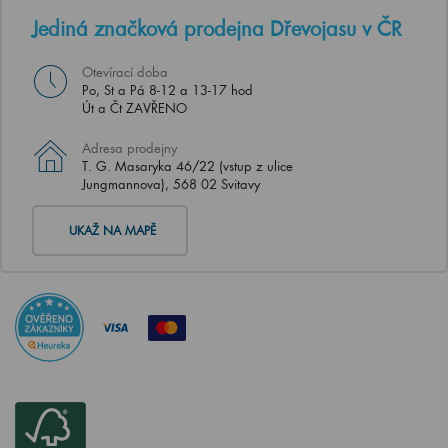
Jediná značková prodejna Dřevojasu v ČR
Otevírací doba
Po, St a Pá 8-12 a 13-17 hod
Út a Čt ZAVŘENO
Adresa prodejny
T. G. Masaryka 46/22 (vstup z ulice
Jungmannova), 568 02 Svitavy
UKAŽ NA MAPĚ