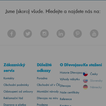
Jsme (skoro) všude. Hledejte a najdete nás na:
Zákaznický
Důležité
O Dřevojasu
Ke stažení
servis
odkazy
Historie Dřevojasu
Česky
Kontakty
Poradna
Výhody nábytku
Slovensky
Obchodní podmínky
Obchodní síť v ČR
Dřevojas
Německy
Odstoupení od smlouvy
Montážní návody
Naše certifikáty
Reklamační řád
Dřevojas na míru
Reference
Doprava a platba
Prodejna
Kariéra v