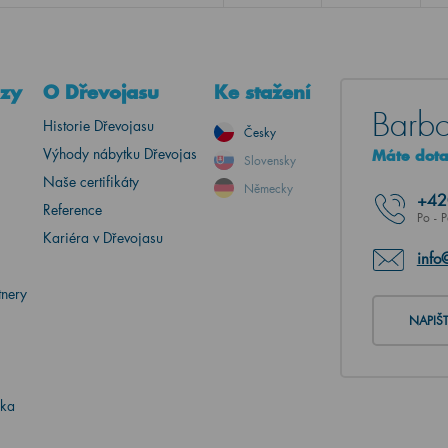
azy
O Dřevojasu
Ke stažení
Barbo
Historie Dřevojasu
Česky
Výhody nábytku Dřevojas
Máte dotaz
Slovensky
Naše certifikáty
Německy
+4
Reference
Po - 
Kariéra v Dřevojasu
info
tnery
NAPIŠ
ika