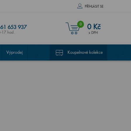
PŘÍHLÁSIT SE
0
0 Kč
61 653 937
8-17 hod.
s DPH
Výprodej
Koupelnové kolekce