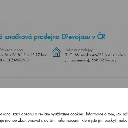
á značková prodejna Dřevojasu v ČR
Otevírací doba
Adresa prodejny
Po, St a Pá 8-12 a 13-17 hod
T. G. Masaryka 46/22 (vstup z ulice
Út a Čt ZAVŘENO
Jungmannova), 568 02 Svitavy
ersonalizaci obsahu a reklam využíváme cookies. Informace o tom, jak náš
ČSN E
je mohou zkombinovat s dalšími informacemi, které jste jim poskytli nebo k
14001