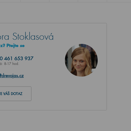
ra Stoklasová
? Ptejte se
20
461 653 937
Pá: 8-17 hod.
@drevojas.cz
TE VÁŠ DOTAZ