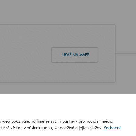
UKAŽ NA MAPĚ
 web používáte, sdílíme se svými partnery pro sociální média,
N ISO
ČSN EN ISO
teré získali v důsledku toho, že používáte jejich služby.
Podrobné
:2016
9001:2016