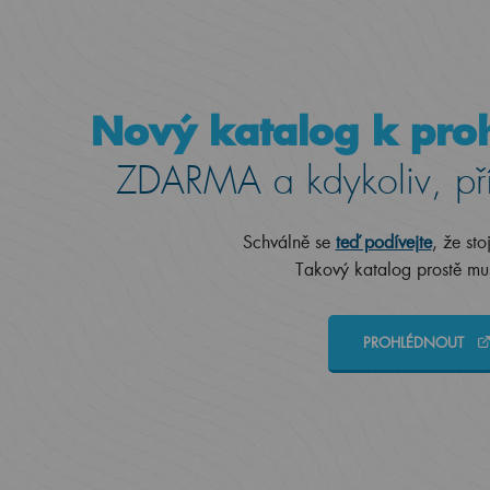
Nový katalog k proh
ZDARMA a kdykoliv, př
Schválně se
teď podívejte
, že sto
Takový katalog prostě mus
PROHLÉDNOUT