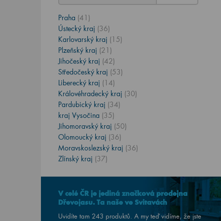
Praha
(41)
Ústecký kraj
(36)
Karlovarský kraj
(15)
Plzeňský kraj
(21)
Jihočeský kraj
(42)
Středočeský kraj
(53)
Liberecký kraj
(14)
Královéhradecký kraj
(30)
Pardubický kraj
(34)
kraj Vysočina
(35)
Jihomoravský kraj
(50)
Olomoucký kraj
(36)
Moravskoslezský kraj
(36)
Zlínský kraj
(37)
V celé ČR je jediná značková prodejna
Dřevojasu. Ta naše ve Svitavách
Uvidíte tam 243 produktů. A my teď vidíme, že jste