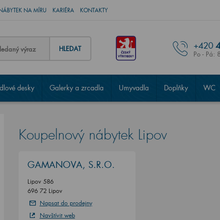
NÁBYTEK NA MÍRU
KARIÉRA
KONTAKTY
+420
4
HLEDAT
Po - Pá: 
lové desky
Galerky a zrcadla
Umyvadla
Doplňky
WC
Koupelnový nábytek Lipov
GAMANOVA, S.R.O.
Lipov 586
696 72 Lipov
Napsat do prodejny
Navštívit web