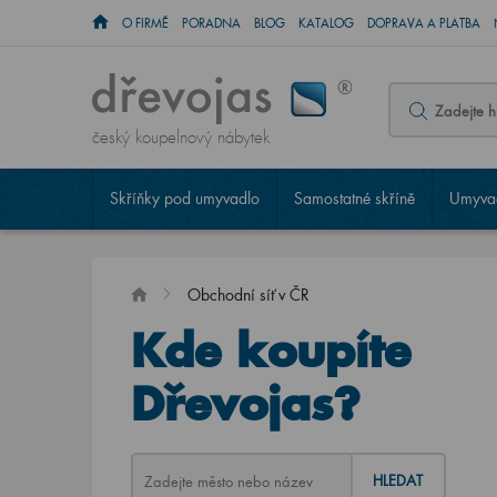
O FIRMĚ
PORADNA
BLOG
KATALOG
DOPRAVA A PLATBA
český koupelnový nábytek
Skříňky pod umyvadlo
Samostatné skříně
Umyvad
Obchodní síť v ČR
Kde koupíte
Dřevojas?
HLEDAT