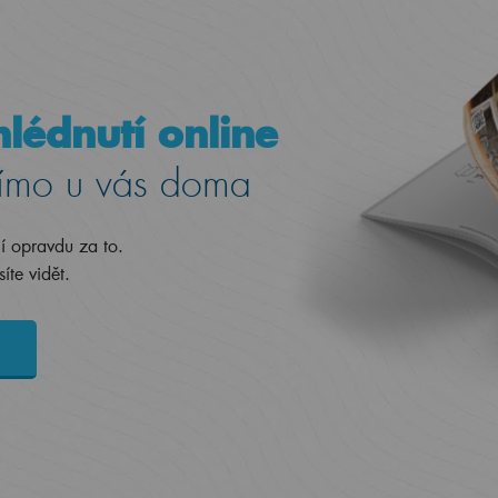
lédnutí online
ímo u vás doma
jí opravdu za to.
íte vidět.