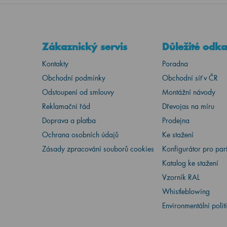
Zákaznický servis
Důležité odk
Kontakty
Poradna
Obchodní podmínky
Obchodní síť v ČR
Odstoupení od smlouvy
Montážní návody
Reklamační řád
Dřevojas na míru
Doprava a platba
Prodejna
Ochrana osobních údajů
Ke stažení
Zásady zpracování souborů cookies
Konfigurátor pro par
Katalog ke stažení
Vzorník RAL
Whistleblowing
Environmentální polit