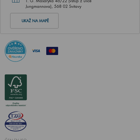
T. G. Masaryka 46/22 (vstup z ulice
Jungmannova), 568 02 Svitavy
UKAŽ NA MAPĚ