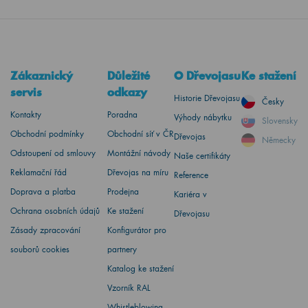
Zákaznický
Důležité
O Dřevojasu
Ke stažení
servis
odkazy
Historie Dřevojasu
Česky
Kontakty
Poradna
Výhody nábytku
Slovensky
Obchodní podmínky
Obchodní síť v ČR
Dřevojas
Německy
Odstoupení od smlouvy
Montážní návody
Naše certifikáty
Reklamační řád
Dřevojas na míru
Reference
Doprava a platba
Prodejna
Kariéra v
Ochrana osobních údajů
Ke stažení
Dřevojasu
Zásady zpracování
Konfigurátor pro
souborů cookies
partnery
Katalog ke stažení
Vzorník RAL
Whistleblowing