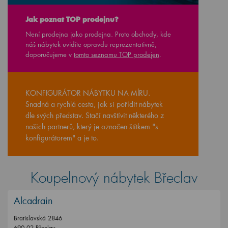
Jak poznat TOP prodejnu?
Není prodejna jako prodejna. Proto obchody, kde
náš nábytek uvidíte opravdu reprezentativně,
doporučujeme v
tomto seznamu TOP prodejen
.
KONFIGURÁTOR NÁBYTKU NA MÍRU.
Snadná a rychlá cesta, jak si pořídit nábytek
dle svých představ. Stačí navštívit některého z
našich partnerů, který je označen štítkem "s
konfigurátorem" a je to.
Koupelnový nábytek Břeclav
Alcadrain
Bratislavská 2846
690 02 Břeclav