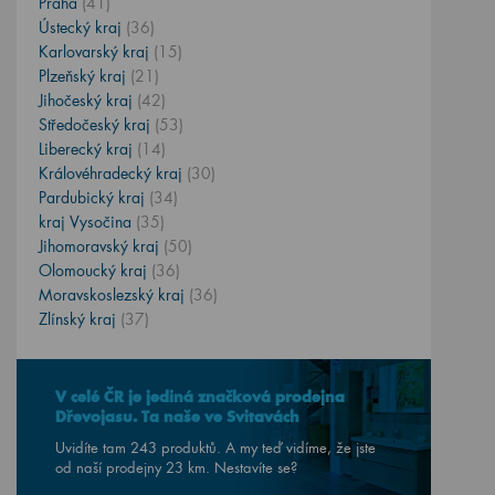
Praha
(41)
Ústecký kraj
(36)
Karlovarský kraj
(15)
Plzeňský kraj
(21)
Jihočeský kraj
(42)
Středočeský kraj
(53)
Liberecký kraj
(14)
Královéhradecký kraj
(30)
Pardubický kraj
(34)
kraj Vysočina
(35)
Jihomoravský kraj
(50)
Olomoucký kraj
(36)
Moravskoslezský kraj
(36)
Zlínský kraj
(37)
V celé ČR je jediná značková prodejna
Dřevojasu. Ta naše ve Svitavách
Uvidíte tam 243 produktů. A my teď vidíme, že jste
od naší prodejny
23
km. Nestavíte se?