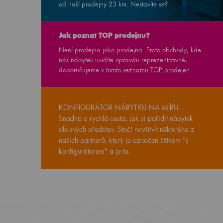
od naší prodejny
23
km. Nestavíte se?
Jak poznat TOP prodejnu?
Není prodejna jako prodejna. Proto obchody, kde
náš nábytek uvidíte opravdu reprezentativně,
doporučujeme v
tomto seznamu TOP prodejen
.
KONFIGURÁTOR NÁBYTKU NA MÍRU.
Snadná a rychlá cesta, jak si pořídit nábytek
dle svých představ. Stačí navštívit některého z
našich partnerů, který je označen štítkem "s
konfigurátorem" a je to.