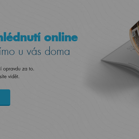
lédnutí online
ímo u vás doma
jí opravdu za to.
íte vidět.