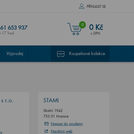
PŘÍHLÁSIT SE
0
0 Kč
61 653 937
8-17 hod.
s DPH
Výprodej
Koupelnové kolekce
s r.o.
STAMI
Skalní 1942
753 01 Hranice
Napsat do prodejny
Navštívit web
ny