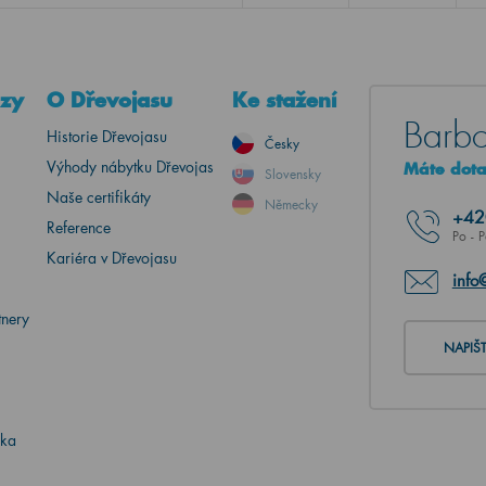
azy
O Dřevojasu
Ke stažení
Barbo
Historie Dřevojasu
Česky
Výhody nábytku Dřevojas
Máte dotaz
Slovensky
Naše certifikáty
Německy
+4
Reference
Po - 
Kariéra v Dřevojasu
info
tnery
NAPIŠ
ika