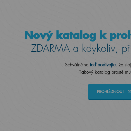
Nový katalog k proh
ZDARMA a kdykoliv, př
Schválně se
teď podívejte
, že sto
Takový katalog prostě mus
PROHLÉDNOUT