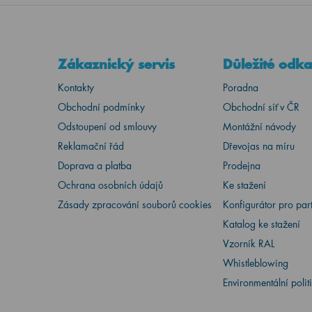
Zákaznický servis
Důležité odk
Kontakty
Poradna
Obchodní podmínky
Obchodní síť v ČR
Odstoupení od smlouvy
Montážní návody
Reklamační řád
Dřevojas na míru
Doprava a platba
Prodejna
Ochrana osobních údajů
Ke stažení
Zásady zpracování souborů cookies
Konfigurátor pro par
Katalog ke stažení
Vzorník RAL
Whistleblowing
Environmentální polit