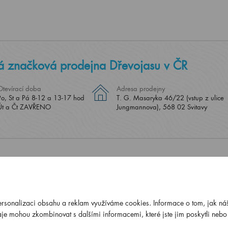
á značková prodejna Dřevojasu v ČR
Otevírací doba
Adresa prodejny
Po, St a Pá 8-12 a 13-17 hod
T. G. Masaryka 46/22 (vstup z ulice
Út a Čt ZAVŘENO
Jungmannova), 568 02 Svitavy
ersonalizaci obsahu a reklam využíváme cookies. Informace o tom, jak náš
ČSN E
je mohou zkombinovat s dalšími informacemi, které jste jim poskytli nebo k
14001