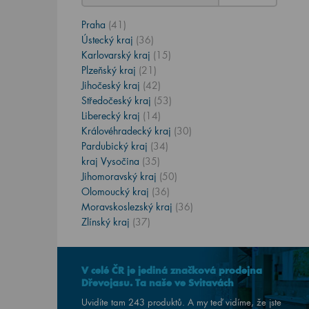
Praha
(41)
Ústecký kraj
(36)
Karlovarský kraj
(15)
Plzeňský kraj
(21)
Jihočeský kraj
(42)
Středočeský kraj
(53)
Liberecký kraj
(14)
Královéhradecký kraj
(30)
Pardubický kraj
(34)
kraj Vysočina
(35)
Jihomoravský kraj
(50)
Olomoucký kraj
(36)
Moravskoslezský kraj
(36)
Zlínský kraj
(37)
V celé ČR je jediná značková prodejna
Dřevojasu. Ta naše ve Svitavách
Uvidíte tam 243 produktů. A my teď vidíme, že jste