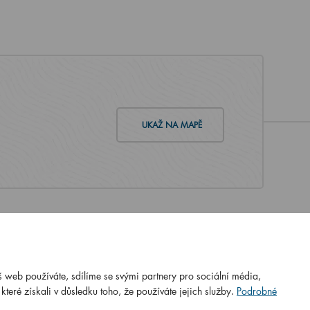
UKAŽ NA MAPĚ
 web používáte, sdílíme se svými partnery pro sociální média,
N ISO
ČSN EN ISO
teré získali v důsledku toho, že používáte jejich služby.
Podrobné
:2016
9001:2016