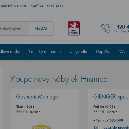
NÁBYTEK NA MÍRU
KARIÉRA
KONTAKTY
+420
4
HLEDAT
Po - Pá: 
lové desky
Galerky a zrcadla
Umyvadla
Doplňky
WC
Koupelnový nábytek Hranice
Gasmont Montage
GIENGER spol. 
Skalní 1088
Potštátská 613
753 01 Hranice
753 01 Hranice
+420 739 586 598
Napsat do prodej