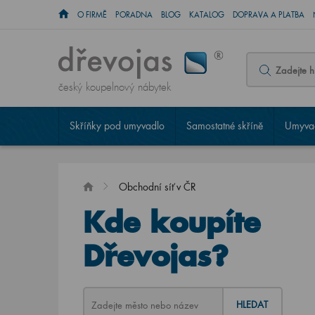
O FIRMĚ
PORADNA
BLOG
KATALOG
DOPRAVA A PLATBA
český koupelnový nábytek
Skříňky pod umyvadlo
Samostatné skříně
Umyvad
Obchodní síť v ČR
Kde koupíte
Dřevojas?
HLEDAT