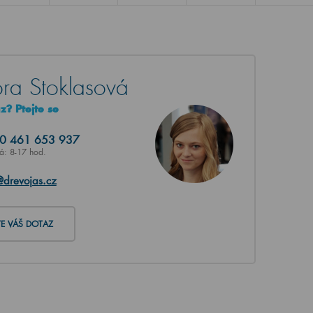
ra Stoklasová
? Ptejte se
20
461 653 937
Pá: 8-17 hod.
@drevojas.cz
TE VÁŠ DOTAZ