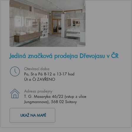
Jediná značková prodejna Dřevojasu v ČR
Otevírací doba
Po, St a Pá 8-12 a 13-17 hod
Út a Čt ZAVŘENO
Adresa prodejny
T. G. Masaryka 46/22 (vstup z ulice
Jungmannova), 568 02 Svitavy
UKAŽ NA MAPĚ