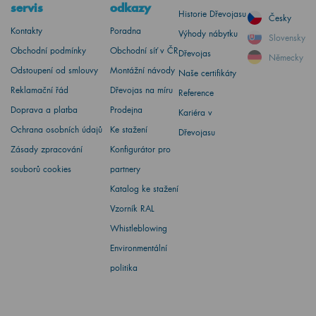
servis
odkazy
Historie Dřevojasu
Česky
Kontakty
Poradna
Výhody nábytku
Slovensky
Obchodní podmínky
Obchodní síť v ČR
Dřevojas
Německy
Odstoupení od smlouvy
Montážní návody
Naše certifikáty
Reklamační řád
Dřevojas na míru
Reference
Doprava a platba
Prodejna
Kariéra v
Ochrana osobních údajů
Ke stažení
Dřevojasu
Zásady zpracování
Konfigurátor pro
souborů cookies
partnery
Katalog ke stažení
Vzorník RAL
Whistleblowing
Environmentální
politika