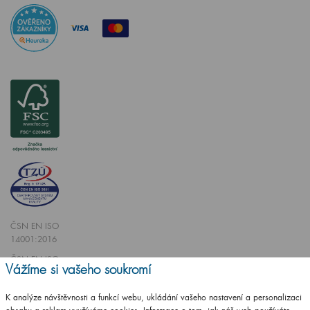
ČSN EN ISO
14001:2016
ČSN EN ISO
Vážíme si vašeho soukromí
9001:2016
K analýze návštěvnosti a funkcí webu, ukládání vašeho nastavení a personalizaci