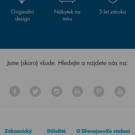
Originální
Nábytek na
5 let záruka
design
míru
Jsme (skoro) všude. Hledejte a najdete nás na:
Zákaznický
Důležité
O Dřevojasu
Ke stažení