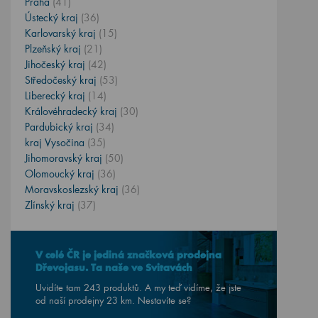
Praha
(41)
Ústecký kraj
(36)
Karlovarský kraj
(15)
Plzeňský kraj
(21)
Jihočeský kraj
(42)
Středočeský kraj
(53)
Liberecký kraj
(14)
Královéhradecký kraj
(30)
Pardubický kraj
(34)
kraj Vysočina
(35)
Jihomoravský kraj
(50)
Olomoucký kraj
(36)
Moravskoslezský kraj
(36)
Zlínský kraj
(37)
V celé ČR je jediná značková prodejna
Dřevojasu. Ta naše ve Svitavách
Uvidíte tam 243 produktů. A my teď vidíme, že jste
od naší prodejny
23
km. Nestavíte se?