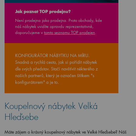
Jak poznat TOP prodejnu?
Není prodejna jako prodejna. Proto obchody, kde
náš nábytek uvidíte opravdu reprezentativně,
doporučujeme v
tomto seznamu TOP prodejen
.
KONFIGURÁTOR NÁBYTKU NA MÍRU.
Snadná a rychlá cesta, jak si pořídit nábytek
dle svých představ. Stačí navštívit některého z
našich partnerů, který je označen štítkem "s
konfigurátorem" a je to.
Koupelnový nábytek Velká
Hleďsebe
Máte zájem o krásný koupelnový nábytek ve Velké Hleďsebe? Náš