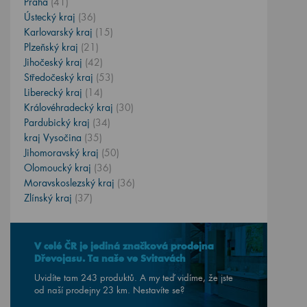
Praha
(41)
Ústecký kraj
(36)
Karlovarský kraj
(15)
Plzeňský kraj
(21)
Jihočeský kraj
(42)
Středočeský kraj
(53)
Liberecký kraj
(14)
Královéhradecký kraj
(30)
Pardubický kraj
(34)
kraj Vysočina
(35)
Jihomoravský kraj
(50)
Olomoucký kraj
(36)
Moravskoslezský kraj
(36)
Zlínský kraj
(37)
V celé ČR je jediná značková prodejna
Dřevojasu. Ta naše ve Svitavách
Uvidíte tam 243 produktů. A my teď vidíme, že jste
od naší prodejny
23
km. Nestavíte se?