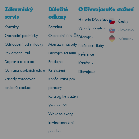
Zákaznický
Důležité
O Dřevojasu
Ke stažení
servis
odkazy
Historie Dřevojasu
Česky
Kontakty
Poradna
Výhody nábytku
Slovensky
Obchodní podmínky
Obchodní síť v ČR
Dřevojas
Německy
Odstoupení od smlouvy
Montážní návody
Naše certifikáty
Reklamační řád
Dřevojas na míru
Reference
Doprava a platba
Prodejna
Kariéra v
Ochrana osobních údajů
Ke stažení
Dřevojasu
Zásady zpracování
Konfigurátor pro
souborů cookies
partnery
Katalog ke stažení
Vzorník RAL
Whistleblowing
Environmentální
politika