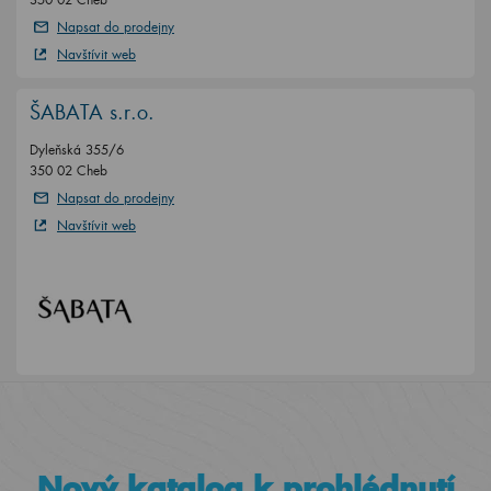
Napsat do prodejny
Navštívit web
ŠABATA s.r.o.
Dyleňská 355/6
350 02 Cheb
Napsat do prodejny
Navštívit web
Nový katalog k prohlédnutí