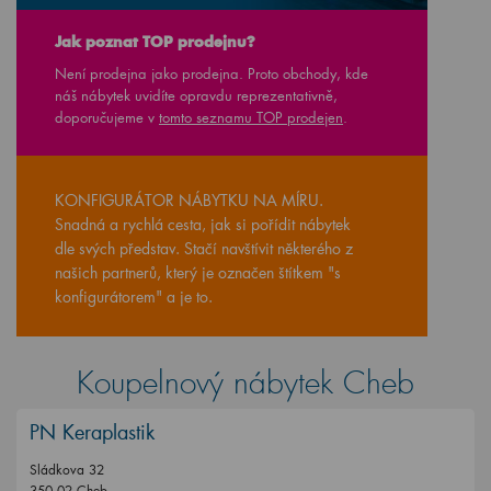
Jak poznat TOP prodejnu?
Není prodejna jako prodejna. Proto obchody, kde
náš nábytek uvidíte opravdu reprezentativně,
doporučujeme v
tomto seznamu TOP prodejen
.
KONFIGURÁTOR NÁBYTKU NA MÍRU.
Snadná a rychlá cesta, jak si pořídit nábytek
dle svých představ. Stačí navštívit některého z
našich partnerů, který je označen štítkem "s
konfigurátorem" a je to.
Koupelnový nábytek Cheb
PN Keraplastik
Sládkova 32
350 02 Cheb