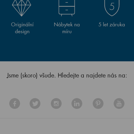
Originální
Nábytek na
5 let záruka
design
míru
Jsme (skoro) všude. Hledejte a najdete nás na: