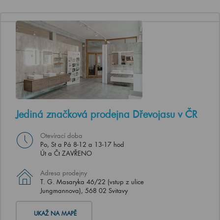
Jediná značková prodejna Dřevojasu v ČR
Otevírací doba
Po, St a Pá 8-12 a 13-17 hod
Út a Čt ZAVŘENO
Adresa prodejny
T. G. Masaryka 46/22 (vstup z ulice
Jungmannova), 568 02 Svitavy
UKAŽ NA MAPĚ