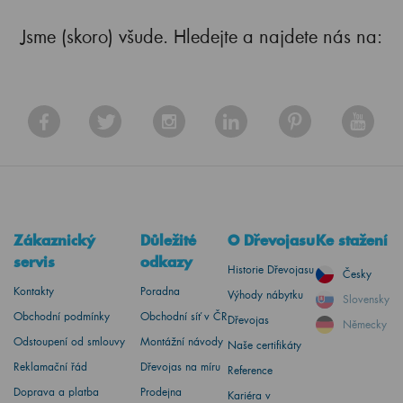
Jsme (skoro) všude. Hledejte a najdete nás na:
Zákaznický
Důležité
O Dřevojasu
Ke stažení
servis
odkazy
Historie Dřevojasu
Česky
Kontakty
Poradna
Výhody nábytku
Slovensky
Obchodní podmínky
Obchodní síť v ČR
Dřevojas
Německy
Odstoupení od smlouvy
Montážní návody
Naše certifikáty
Reklamační řád
Dřevojas na míru
Reference
Doprava a platba
Prodejna
Kariéra v