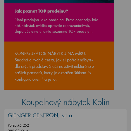
Jak poznat TOP prodejnu?
Není prodejna jako prodejna. Proto obchody, kde
náš nábytek uvidíte opravdu reprezentativně,
doporučujeme v
tomto seznamu TOP prodejen
.
KONFIGURÁTOR NÁBYTKU NA MÍRU.
Snadná a rychlá cesta, jak si pořídit nábytek
dle svých představ. Stačí navštívit některého z
našich partnerů, který je označen štítkem "s
konfigurátorem" a je to.
Koupelnový nábytek Kolín
GIENGER CENTRON, s.r.o.
Polepská 252
280 02 Kolín