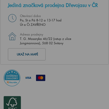
Jediná značková prodejna Dřevojasu v ČR
Otevírací doba
Po, St a Pá 8-12 a 13-17 hod
Út a Čt ZAVŘENO
Adresa prodejny
T. G. Masaryka 46/22 (vstup z ulice
Jungmannova), 568 02 Svitavy
UKAŽ NA MAPĚ