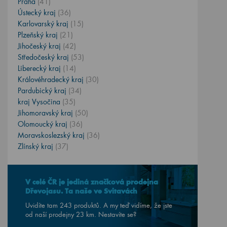
Praha
(41)
Ústecký kraj
(36)
Karlovarský kraj
(15)
Plzeňský kraj
(21)
Jihočeský kraj
(42)
Středočeský kraj
(53)
Liberecký kraj
(14)
Královéhradecký kraj
(30)
Pardubický kraj
(34)
kraj Vysočina
(35)
Jihomoravský kraj
(50)
Olomoucký kraj
(36)
Moravskoslezský kraj
(36)
Zlínský kraj
(37)
V celé ČR je jediná značková prodejna
Dřevojasu. Ta naše ve Svitavách
Uvidíte tam 243 produktů. A my teď vidíme, že jste
od naší prodejny
23
km. Nestavíte se?