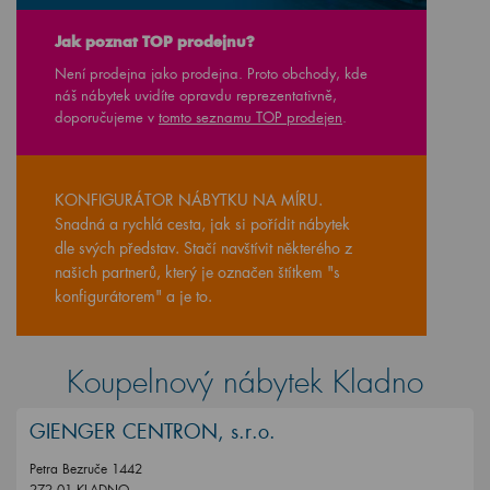
Jak poznat TOP prodejnu?
Není prodejna jako prodejna. Proto obchody, kde
náš nábytek uvidíte opravdu reprezentativně,
doporučujeme v
tomto seznamu TOP prodejen
.
KONFIGURÁTOR NÁBYTKU NA MÍRU.
Snadná a rychlá cesta, jak si pořídit nábytek
dle svých představ. Stačí navštívit některého z
našich partnerů, který je označen štítkem "s
konfigurátorem" a je to.
Koupelnový nábytek Kladno
GIENGER CENTRON, s.r.o.
Petra Bezruče 1442
272 01 KLADNO