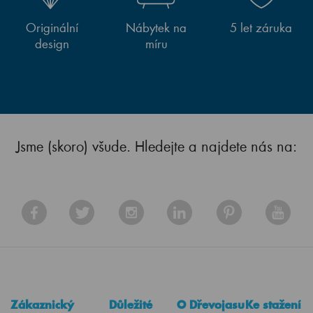
Originální
Nábytek na
5 let záruka
design
míru
Jsme (skoro) všude. Hledejte a najdete nás na:
Zákaznický
Důležité
O Dřevojasu
Ke stažení