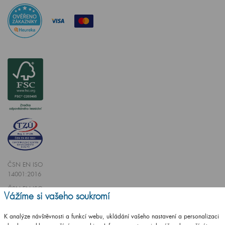
ČSN EN ISO
14001:2016
ČSN EN ISO
Vážíme si vašeho soukromí
9001:2016
K analýze návštěvnosti a funkcí webu, ukládání vašeho nastavení a personalizaci