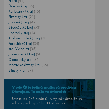
Praha
(41)
Ústecký kraj
(36)
Karlovarský kraj
(15)
Plzeňský kraj
(21)
Jihočeský kraj
(42)
Středočeský kraj
(53)
Liberecký kraj
(14)
Královéhradecký kraj
(30)
Pardubický kraj
(34)
kraj Vysočina
(35)
Jihomoravský kraj
(50)
Olomoucký kraj
(36)
Moravskoslezský kraj
(36)
Zlínský kraj
(37)
V celé ČR je jediná značková prodejna
Dřevojasu. Ta naše ve Svitavách
Uvidíte tam 243 produktů. A my teď vidíme, že jste
od naší prodejny
23
km. Nestavíte se?