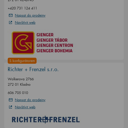
+420 731 124 411
Napsat do prodejny
Navštívit web
S konfigurátorem
Richter + Frenzel s.r.o.
Wolkerova 2766
272 01 Kladno
606 705 010
Napsat do prodejny
Navštívit web