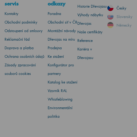
servis
odkazy
Historie Dřevojasu
Česky
Kontakty
Poradna
Výhody nábytku
Slovensky
Obchodní podmínky
Obchodní síť v ČR
Dřevojas
Německy
Odstoupení od smlouvy
Montážní návody
Naše certifikáty
Reklamační řád
Dřevojas na míru
Reference
Doprava a platba
Prodejna
Kariéra v
Ochrana osobních údajů
Ke stažení
Dřevojasu
Zásady zpracování
Konfigurátor pro
souborů cookies
partnery
Katalog ke stažení
Vzorník RAL
Whistleblowing
Environmentální
politika