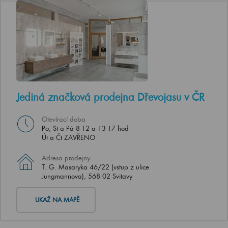
Jediná značková prodejna Dřevojasu v ČR
Otevírací doba
Po, St a Pá 8-12 a 13-17 hod
Út a Čt ZAVŘENO
Adresa prodejny
T. G. Masaryka 46/22 (vstup z ulice
Jungmannova), 568 02 Svitavy
UKAŽ NA MAPĚ