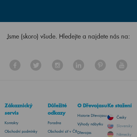
Jsme (skoro) všude. Hledejte a najdete nás na:
Zákaznický
Důležité
O Dřevojasu
Ke stažení
servis
odkazy
Historie Dřevojasu
Česky
Kontakty
Poradna
Výhody nábytku
Slovensky
Obchodní podmínky
Obchodní síť v ČR
Dřevojas
Německy