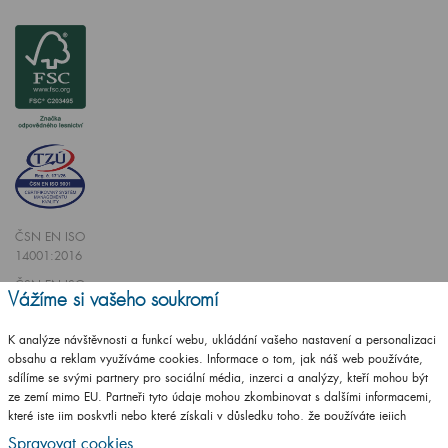
ČSN EN ISO
14001:2016
ČSN EN ISO
Vážíme si vašeho soukromí
9001:2016
K analýze návštěvnosti a funkcí webu, ukládání vašeho nastavení a personalizaci
obsahu a reklam využíváme cookies. Informace o tom, jak náš web používáte,
sdílíme se svými partnery pro sociální média, inzerci a analýzy, kteří mohou být
ze zemí mimo EU. Partneři tyto údaje mohou zkombinovat s dalšími informacemi,
které jste jim poskytli nebo které získali v důsledku toho, že používáte jejich
Vytvořilo studio
CZECHGROUP.cz
služby.
Podrobné informace
Spravovat cookies