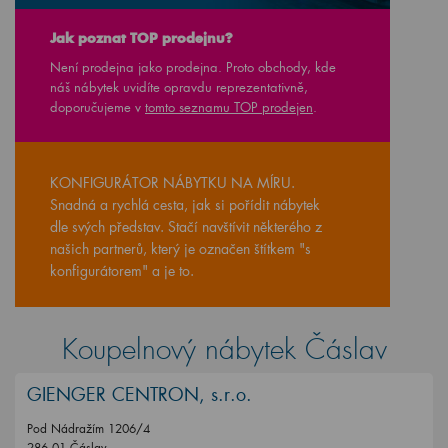
Jak poznat TOP prodejnu?
Není prodejna jako prodejna. Proto obchody, kde
náš nábytek uvidíte opravdu reprezentativně,
doporučujeme v
tomto seznamu TOP prodejen
.
KONFIGURÁTOR NÁBYTKU NA MÍRU.
Snadná a rychlá cesta, jak si pořídit nábytek
dle svých představ. Stačí navštívit některého z
našich partnerů, který je označen štítkem "s
konfigurátorem" a je to.
Koupelnový nábytek Čáslav
GIENGER CENTRON, s.r.o.
Pod Nádražím 1206/4
286 01 Čáslav