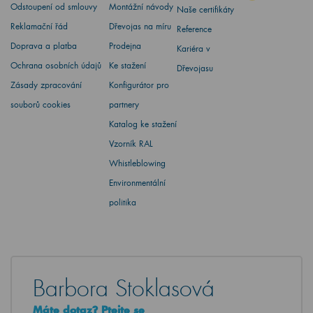
Odstoupení od smlouvy
Montážní návody
Naše certifikáty
Reklamační řád
Dřevojas na míru
Reference
Doprava a platba
Prodejna
Kariéra v
Ochrana osobních údajů
Ke stažení
Dřevojasu
Zásady zpracování
Konfigurátor pro
souborů cookies
partnery
Katalog ke stažení
Vzorník RAL
Whistleblowing
Environmentální
politika
Barbora Stoklasová
Máte dotaz? Ptejte se