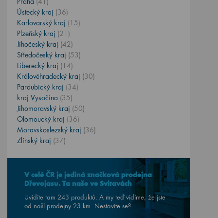
Praha
(41)
Ústecký kraj
(36)
Karlovarský kraj
(15)
Plzeňský kraj
(21)
Jihočeský kraj
(42)
Středočeský kraj
(53)
Liberecký kraj
(14)
Královéhradecký kraj
(30)
Pardubický kraj
(34)
kraj Vysočina
(35)
Jihomoravský kraj
(50)
Olomoucký kraj
(36)
Moravskoslezský kraj
(36)
Zlínský kraj
(37)
V celé ČR je jediná značková prodejna
Dřevojasu. Ta naše ve Svitavách
Uvidíte tam 243 produktů. A my teď vidíme, že jste
od naší prodejny
23
km. Nestavíte se?