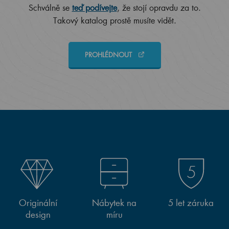
Schválně se
teď podívejte
, že stojí opravdu za to.
Takový katalog prostě musíte vidět.
PROHLÉDNOUT
Originální
Nábytek na
5 let záruka
design
míru