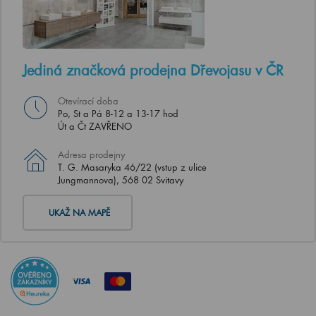
Jediná značková prodejna Dřevojasu v ČR
Otevírací doba
Po, St a Pá 8-12 a 13-17 hod
Út a Čt ZAVŘENO
Adresa prodejny
T. G. Masaryka 46/22 (vstup z ulice
Jungmannova), 568 02 Svitavy
UKAŽ NA MAPĚ