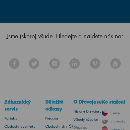
Jsme (skoro) všude. Hledejte a najdete nás na:
Zákaznický
Důležité
O Dřevojasu
Ke stažení
servis
odkazy
Historie Dřevojasu
Česky
Kontakty
Poradna
Výhody nábytku
Slovensky
Obchodní podmínky
Obchodní síť v ČR
Dřevojas
Německy