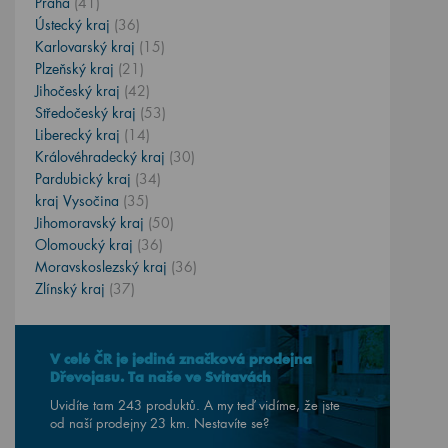
Praha
(41)
Ústecký kraj
(36)
Karlovarský kraj
(15)
Plzeňský kraj
(21)
Jihočeský kraj
(42)
Středočeský kraj
(53)
Liberecký kraj
(14)
Královéhradecký kraj
(30)
Pardubický kraj
(34)
kraj Vysočina
(35)
Jihomoravský kraj
(50)
Olomoucký kraj
(36)
Moravskoslezský kraj
(36)
Zlínský kraj
(37)
V celé ČR je jediná značková prodejna
Dřevojasu. Ta naše ve Svitavách
Uvidíte tam 243 produktů. A my teď vidíme, že jste
od naší prodejny
23
km. Nestavíte se?