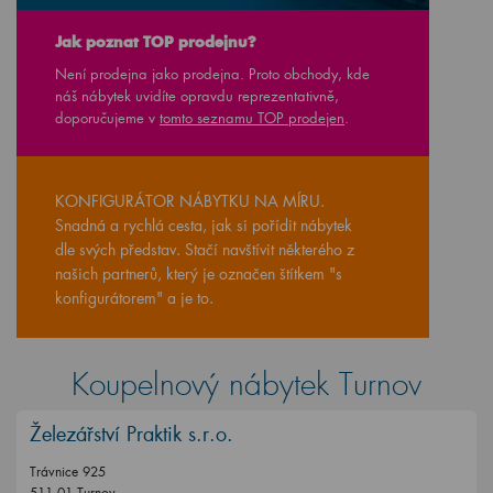
Jak poznat TOP prodejnu?
Není prodejna jako prodejna. Proto obchody, kde
náš nábytek uvidíte opravdu reprezentativně,
doporučujeme v
tomto seznamu TOP prodejen
.
KONFIGURÁTOR NÁBYTKU NA MÍRU.
Snadná a rychlá cesta, jak si pořídit nábytek
dle svých představ. Stačí navštívit některého z
našich partnerů, který je označen štítkem "s
konfigurátorem" a je to.
Koupelnový nábytek Turnov
Železářství Praktik s.r.o.
Trávnice 925
511 01 Turnov