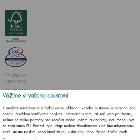
ČSN EN ISO
14001:2016
ČSN EN ISO
Vážíme si vašeho soukromí
9001:2016
K analýze návštěvnosti a funkcí webu, ukládání vašeho nastavení a personalizaci
obsahu a reklam využíváme cookies. Informace o tom, jak náš web používáte,
sdílíme se svými partnery pro sociální média, inzerci a analýzy, kteří mohou být
ze zemí mimo EU. Partneři tyto údaje mohou zkombinovat s dalšími informacemi,
které jste jim poskytli nebo které získali v důsledku toho, že používáte jejich
Vytvořilo studio
CZECHGROUP.cz
služby.
Podrobné informace