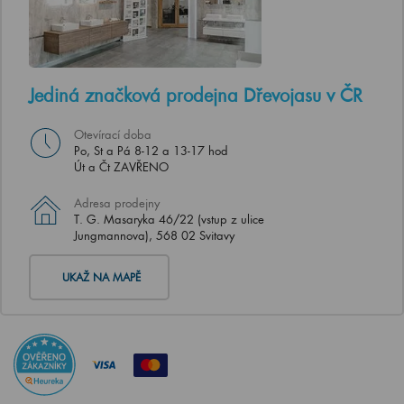
Jediná značková prodejna Dřevojasu v ČR
Otevírací doba
Po, St a Pá 8-12 a 13-17 hod
Út a Čt ZAVŘENO
Adresa prodejny
T. G. Masaryka 46/22 (vstup z ulice
Jungmannova), 568 02 Svitavy
UKAŽ NA MAPĚ