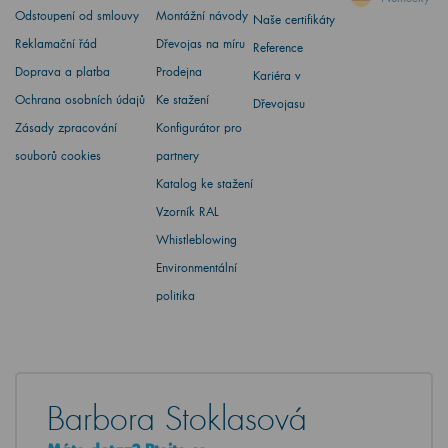
Odstoupení od smlouvy
Montážní návody
Naše certifikáty
Reklamační řád
Dřevojas na míru
Reference
Doprava a platba
Prodejna
Kariéra v
Ochrana osobních údajů
Ke stažení
Dřevojasu
Zásady zpracování
Konfigurátor pro
souborů cookies
partnery
Katalog ke stažení
Vzorník RAL
Whistleblowing
Environmentální
politika
Barbora Stoklasová