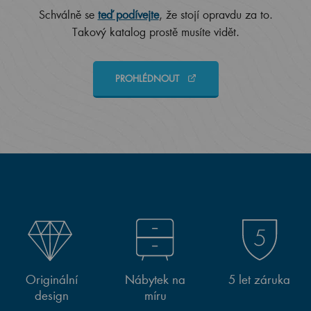
Schválně se
teď podívejte
, že stojí opravdu za to.
Takový katalog prostě musíte vidět.
PROHLÉDNOUT
Originální
Nábytek na
5 let záruka
design
míru