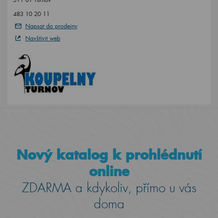
483 10 20 11
Napsat do prodejny
Navštívit web
Nový katalog k prohlédnutí
online
ZDARMA a kdykoliv, přímo u vás
doma