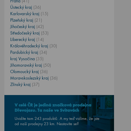
Praha
(41)
Ústecký kraj
(36)
Karlovarský kraj
(15)
Plzeňský kraj
(21)
Jihočeský kraj
(42)
Středočeský kraj
(53)
Liberecký kraj
(14)
Královéhradecký kraj
(30)
Pardubický kraj
(34)
kraj Vysočina
(35)
Jihomoravský kraj
(50)
Olomoucký kraj
(36)
Moravskoslezský kraj
(36)
Zlínský kraj
(37)
V celé ČR je jediná značková prodejna
Dřevojasu. Ta naše ve Svitavách
Uvidíte tam 243 produktů. A my teď vidíme, že jste
od naší prodejny
23
km. Nestavíte se?