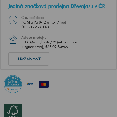
Jediná značková prodejna Dřevojasu v ČR
Otevírací doba
Po, St a Pá 8-12 a 13-17 hod
Út a Čt ZAVŘENO
Adresa prodejny
T. G. Masaryka 46/22 (vstup z ulice
Jungmannova), 568 02 Svitavy
UKAŽ NA MAPĚ