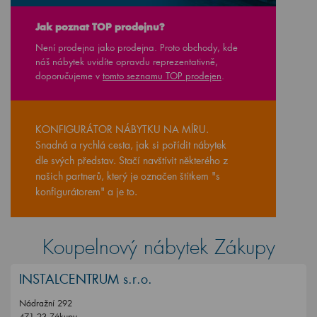
Jak poznat TOP prodejnu?
Není prodejna jako prodejna. Proto obchody, kde
náš nábytek uvidíte opravdu reprezentativně,
doporučujeme v
tomto seznamu TOP prodejen
.
KONFIGURÁTOR NÁBYTKU NA MÍRU.
Snadná a rychlá cesta, jak si pořídit nábytek
dle svých představ. Stačí navštívit některého z
našich partnerů, který je označen štítkem "s
konfigurátorem" a je to.
Koupelnový nábytek Zákupy
INSTALCENTRUM s.r.o.
Nádražní 292
471 23 Zákupy