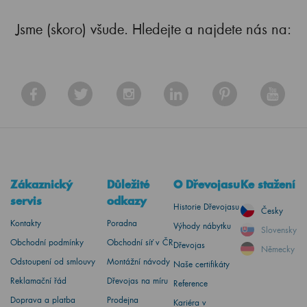
Jsme (skoro) všude. Hledejte a najdete nás na:
Zákaznický
Důležité
O Dřevojasu
Ke stažení
servis
odkazy
Historie Dřevojasu
Česky
Kontakty
Poradna
Výhody nábytku
Slovensky
Obchodní podmínky
Obchodní síť v ČR
Dřevojas
Německy
Odstoupení od smlouvy
Montážní návody
Naše certifikáty
Reklamační řád
Dřevojas na míru
Reference
Doprava a platba
Prodejna
Kariéra v