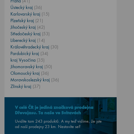
Praha
(41)
Ústecký kraj
(36)
Karlovarský kraj
(15)
Plzeňský kraj
(21)
Jihočeský kraj
(42)
Středočeský kraj
(53)
Liberecký kraj
(14)
Královéhradecký kraj
(30)
Pardubický kraj
(34)
kraj Vysočina
(35)
Jihomoravský kraj
(50)
Olomoucký kraj
(36)
Moravskoslezský kraj
(36)
Zlínský kraj
(37)
V celé ČR je jediná značková prodejna
Dřevojasu. Ta naše ve Svitavách
Uvidíte tam 243 produktů. A my teď vidíme, že jste
od naší prodejny
23
km. Nestavíte se?