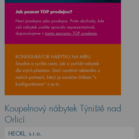
Jak poznat TOP prodejnu?
Není prodejna jako prodejna. Proto obchody, kde
náš nábytek uvidíte opravdu reprezentativně,
doporučujeme v
tomto seznamu TOP prodejen
.
KONFIGURÁTOR NÁBYTKU NA MÍRU.
Snadná a rychlá cesta, jak si pořídit nábytek
dle svých představ. Stačí navštívit některého z
našich partnerů, který je označen štítkem "s
konfigurátorem" a je to.
Koupelnový nábytek Týniště nad
Orlicí
HECKL, s.r.o.