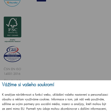
ČSN EN ISO
14001:2016
ČSN EN ISO
Vážíme si vašeho soukromí
9001:2016
K analýze návštěvnosti a funkcí webu, ukládání vašeho nastavení a personalizaci
obsahu a reklam využíváme cookies. Informace o tom, jak náš web používáte,
sdílíme se svými partnery pro sociální média, inzerci a analýzy, kteří mohou být
ze zemí mimo EU. Partneři tyto údaje mohou zkombinovat s dalšími informacemi,