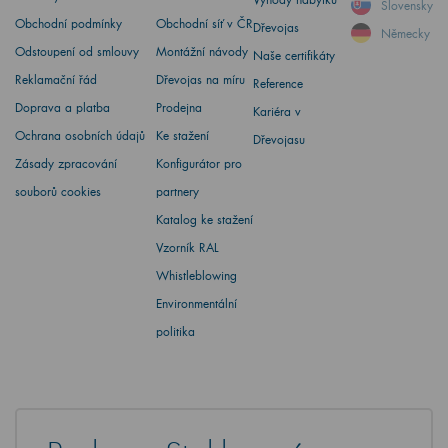
Slovensky
Obchodní podmínky
Obchodní síť v ČR
Dřevojas
Německy
Odstoupení od smlouvy
Montážní návody
Naše certifikáty
Reklamační řád
Dřevojas na míru
Reference
Doprava a platba
Prodejna
Kariéra v
Ochrana osobních údajů
Ke stažení
Dřevojasu
Zásady zpracování
Konfigurátor pro
souborů cookies
partnery
Katalog ke stažení
Vzorník RAL
Whistleblowing
Environmentální
politika