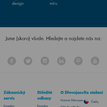
design
míru
Jsme (skoro) všude. Hledejte a najdete nás na:
Zákaznický
Důležité
O Dřevojasu
Ke stažení
servis
odkazy
Historie Dřevojasu
Česky
Kontakty
Poradna
Výhody nábytku