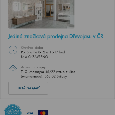
Jediná značková prodejna Dřevojasu v ČR
Otevírací doba
Po, St a Pá 8-12 a 13-17 hod
Út a Čt ZAVŘENO
Adresa prodejny
T. G. Masaryka 46/22 (vstup z ulice
Jungmannova), 568 02 Svitavy
UKAŽ NA MAPĚ