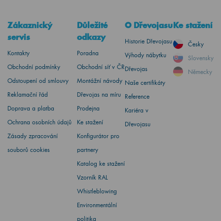
Zákaznický
Důležité
O Dřevojasu
Ke stažení
servis
odkazy
Historie Dřevojasu
Česky
Kontakty
Poradna
Výhody nábytku
Slovensky
Obchodní podmínky
Obchodní síť v ČR
Dřevojas
Německy
Odstoupení od smlouvy
Montážní návody
Naše certifikáty
Reklamační řád
Dřevojas na míru
Reference
Doprava a platba
Prodejna
Kariéra v
Ochrana osobních údajů
Ke stažení
Dřevojasu
Zásady zpracování
Konfigurátor pro
souborů cookies
partnery
Katalog ke stažení
Vzorník RAL
Whistleblowing
Environmentální
politika