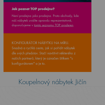
Jak poznat TOP prodejnu?
Není prodejna jako prodejna. Proto obchody, kde
náš nábytek uvidíte opravdu reprezentativně,
doporučujeme v
tomto seznamu TOP prodejen
.
KONFIGURÁTOR NÁBYTKU NA MÍRU.
Snadná a rychlá cesta, jak si pořídit nábytek
dle svých představ. Stačí navštívit některého z
našich partnerů, který je označen štítkem "s
konfigurátorem" a je to.
Koupelnový nábytek Jičín