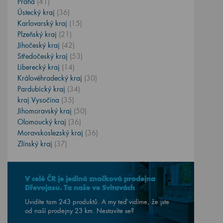
Praha
(41)
Ústecký kraj
(36)
Karlovarský kraj
(15)
Plzeňský kraj
(21)
Jihočeský kraj
(42)
Středočeský kraj
(53)
Liberecký kraj
(14)
Královéhradecký kraj
(30)
Pardubický kraj
(34)
kraj Vysočina
(35)
Jihomoravský kraj
(50)
Olomoucký kraj
(36)
Moravskoslezský kraj
(36)
Zlínský kraj
(37)
V celé ČR je jediná značková prodejna
Dřevojasu. Ta naše ve Svitavách
Uvidíte tam 243 produktů. A my teď vidíme, že jste
od naší prodejny
23
km. Nestavíte se?