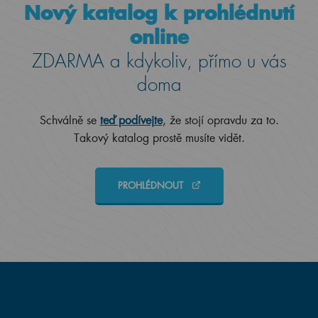
Nový katalog k prohlédnutí
online
ZDARMA a kdykoliv, přímo u vás
doma
Schválně se
teď podívejte
, že stojí opravdu za to.
Takový katalog prostě musíte vidět.
PROHLÉDNOUT