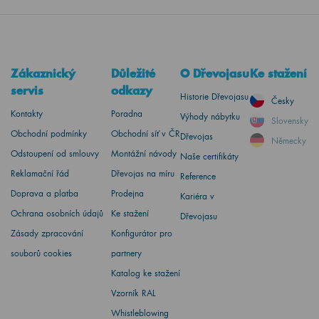
Zákaznický
Důležité
O Dřevojasu
Ke stažení
servis
odkazy
Historie Dřevojasu
Česky
Kontakty
Poradna
Výhody nábytku
Slovensky
Obchodní podmínky
Obchodní síť v ČR
Dřevojas
Německy
Odstoupení od smlouvy
Montážní návody
Naše certifikáty
Reklamační řád
Dřevojas na míru
Reference
Doprava a platba
Prodejna
Kariéra v
Ochrana osobních údajů
Ke stažení
Dřevojasu
Zásady zpracování
Konfigurátor pro
souborů cookies
partnery
Katalog ke stažení
Vzorník RAL
Whistleblowing