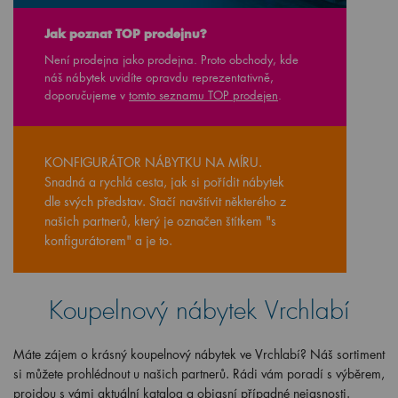
Jak poznat TOP prodejnu?
Není prodejna jako prodejna. Proto obchody, kde
náš nábytek uvidíte opravdu reprezentativně,
doporučujeme v
tomto seznamu TOP prodejen
.
KONFIGURÁTOR NÁBYTKU NA MÍRU.
Snadná a rychlá cesta, jak si pořídit nábytek
dle svých představ. Stačí navštívit některého z
našich partnerů, který je označen štítkem "s
konfigurátorem" a je to.
Koupelnový nábytek Vrchlabí
Máte zájem o krásný koupelnový nábytek ve Vrchlabí? Náš sortiment
si můžete prohlédnout u našich partnerů. Rádi vám poradí s výběrem,
projdou s vámi aktuální katalog a objasní případné nejasnosti.