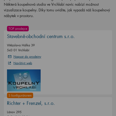
Některá koupelnová studia ve Vrchlabí navíc nabízí možnost
vizualizace koupelny. Díky tomu uvidíte, jak vypadá náš koupelnový
nábytek v prostoru.
TOP prodejce
Stavebně-obchodní centrum s.r.o.
Vítězslava Hálka 39
543 01 Vrchlabí
Napsat do prodejny
Navštívit web
S konfigurátorem
Richter + Frenzel, s.r.o.
Lánov 295