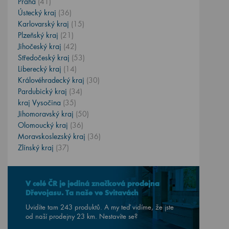
Praha
(41)
Ústecký kraj
(36)
Karlovarský kraj
(15)
Plzeňský kraj
(21)
Jihočeský kraj
(42)
Středočeský kraj
(53)
Liberecký kraj
(14)
Královéhradecký kraj
(30)
Pardubický kraj
(34)
kraj Vysočina
(35)
Jihomoravský kraj
(50)
Olomoucký kraj
(36)
Moravskoslezský kraj
(36)
Zlínský kraj
(37)
V celé ČR je jediná značková prodejna
Dřevojasu. Ta naše ve Svitavách
Uvidíte tam 243 produktů. A my teď vidíme, že jste
od naší prodejny
23
km. Nestavíte se?