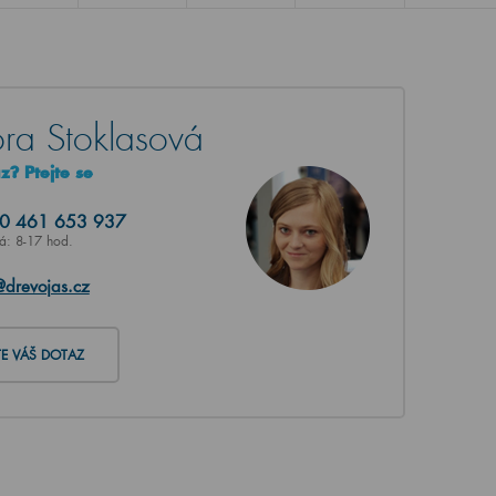
ra Stoklasová
? Ptejte se
20
461 653 937
Pá: 8-17 hod.
@drevojas.cz
TE VÁŠ DOTAZ