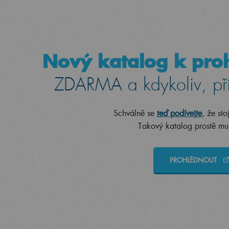
Nový katalog k proh
ZDARMA a kdykoliv, př
Schválně se
teď podívejte
, že sto
Takový katalog prostě mus
PROHLÉDNOUT