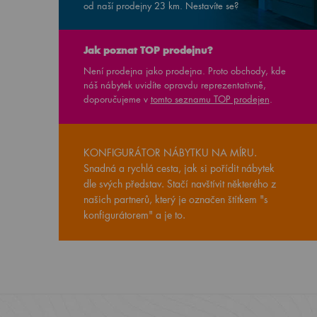
od naší prodejny
23
km. Nestavíte se?
Jak poznat TOP prodejnu?
Není prodejna jako prodejna. Proto obchody, kde
náš nábytek uvidíte opravdu reprezentativně,
doporučujeme v
tomto seznamu TOP prodejen
.
KONFIGURÁTOR NÁBYTKU NA MÍRU.
Snadná a rychlá cesta, jak si pořídit nábytek
dle svých představ. Stačí navštívit některého z
našich partnerů, který je označen štítkem "s
konfigurátorem" a je to.