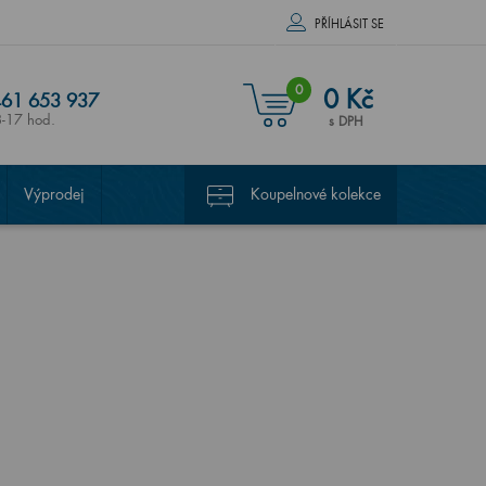
PŘÍHLÁSIT SE
0
0 Kč
61 653 937
8-17 hod.
s DPH
Výprodej
Koupelnové kolekce