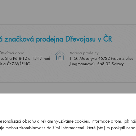
á značková prodejna Dřevojasu v ČR
Otevírací doba
Adresa prodejny
Po, St a Pá 8-12 a 13-17 hod
T. G. Masaryka 46/22 (vstup z ulice
Út a Čt ZAVŘENO
Jungmannova), 568 02 Svitavy
ersonalizaci obsahu a reklam využíváme cookies. Informace o tom, jak náš
ČSN E
je mohou zkombinovat s dalšími informacemi, které jste jim poskytli nebo k
14001