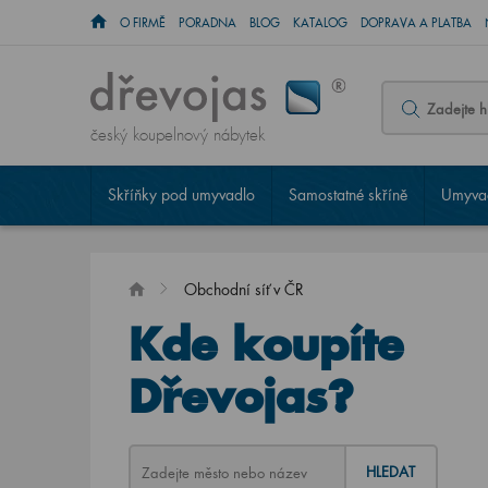
O FIRMĚ
PORADNA
BLOG
KATALOG
DOPRAVA A PLATBA
český koupelnový nábytek
Skříňky pod umyvadlo
Samostatné skříně
Umyvad
Obchodní síť v ČR
Kde koupíte
Dřevojas?
HLEDAT