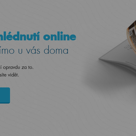
lédnutí online
ímo u vás doma
jí opravdu za to.
íte vidět.