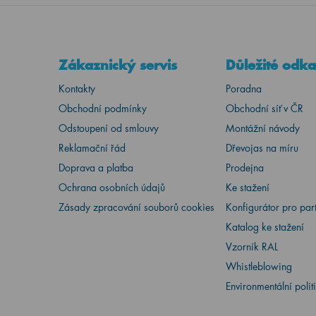
Zákaznický servis
Důležité odk
Kontakty
Poradna
Obchodní podmínky
Obchodní síť v ČR
Odstoupení od smlouvy
Montážní návody
Reklamační řád
Dřevojas na míru
Doprava a platba
Prodejna
Ochrana osobních údajů
Ke stažení
Zásady zpracování souborů cookies
Konfigurátor pro par
Katalog ke stažení
Vzorník RAL
Whistleblowing
Environmentální polit