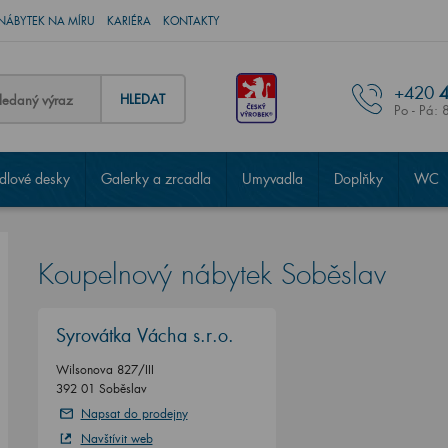
NÁBYTEK NA MÍRU
KARIÉRA
KONTAKTY
+420
4
HLEDAT
Po - Pá: 
lové desky
Galerky a zrcadla
Umyvadla
Doplňky
WC
Koupelnový nábytek Soběslav
Syrovátka Vácha s.r.o.
Wilsonova 827/III
392 01 Soběslav
Napsat do prodejny
Navštívit web