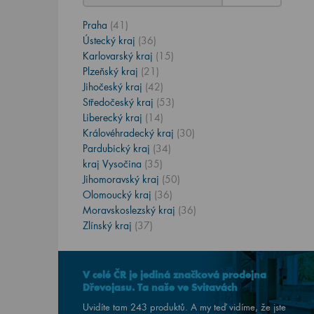
Praha
(41)
Ústecký kraj
(36)
Karlovarský kraj
(15)
Plzeňský kraj
(21)
Jihočeský kraj
(42)
Středočeský kraj
(53)
Liberecký kraj
(14)
Královéhradecký kraj
(30)
Pardubický kraj
(34)
kraj Vysočina
(35)
Jihomoravský kraj
(50)
Olomoucký kraj
(36)
Moravskoslezský kraj
(36)
Zlínský kraj
(37)
V celé ČR je jediná značková prodejna
Dřevojasu. Ta naše ve Svitavách
Uvidíte tam 243 produktů. A my teď vidíme, že jste