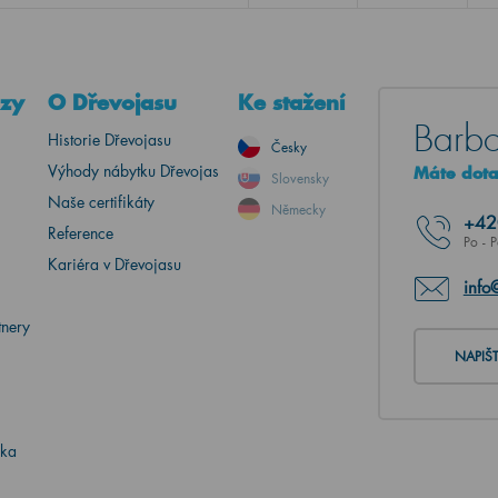
azy
O Dřevojasu
Ke stažení
Barbo
Historie Dřevojasu
Česky
Výhody nábytku Dřevojas
Máte dotaz
Slovensky
Naše certifikáty
Německy
+4
Reference
Po - 
Kariéra v Dřevojasu
info
tnery
NAPIŠ
ika