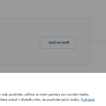
UKAŽ NA MAPĚ
 web používáte, sdílíme se svými partnery pro sociální média,
N ISO
ČSN EN ISO
teré získali v důsledku toho, že používáte jejich služby.
Podrobné
:2016
9001:2016