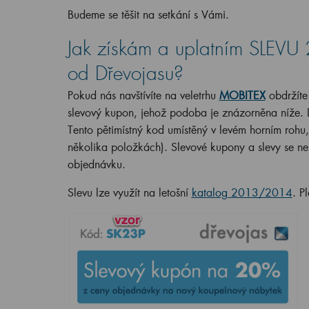
Budeme se těšit na setkání s Vámi.
Jak získám a uplatním SLEVU
od Dřevojasu?
Pokud nás navštívíte na veletrhu
MOBITEX
obdržíte
slevový kupon, jehož podoba je znázorněna níže. D
Tento pětimístný kod umístěný v levém horním rohu,
několika položkách). Slevové kupony a slevy se ne
objednávku.
Slevu lze využít na letošní
katalog 2013/2014
. P