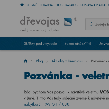
O FIRMĚ
PORADNA
BLOG
KATALOG
DOPRAVA A PLATBA
český koupelnový nábytek
Skříňky pod umyvadlo
Samostatné skříně
Umyvad
Blog
Aktuality z Dřevojasu
Pozvánka -
Pozvánka - vele
Rádi bychom Vás pozvali k návštěvě veletrhu
MOBI
v Brně. Tímto Vás tedy srdečně zveme k návštěvě 
nábytkářů - PAV G1 / 038
.