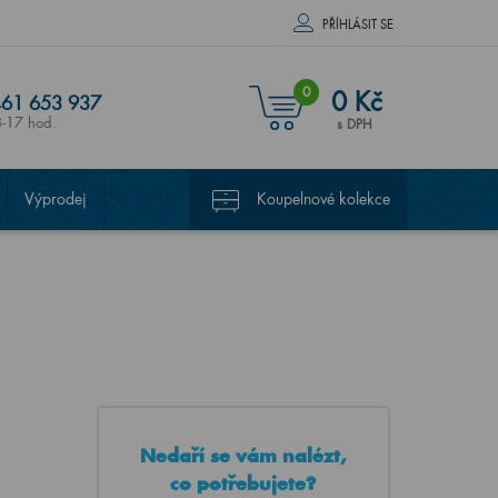
PŘÍHLÁSIT SE
0
0 Kč
61 653 937
8-17 hod.
s DPH
Výprodej
Koupelnové kolekce
Nedaří se vám nalézt,
co potřebujete?