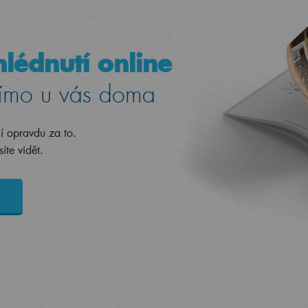
lédnutí online
ímo u vás doma
jí opravdu za to.
íte vidět.