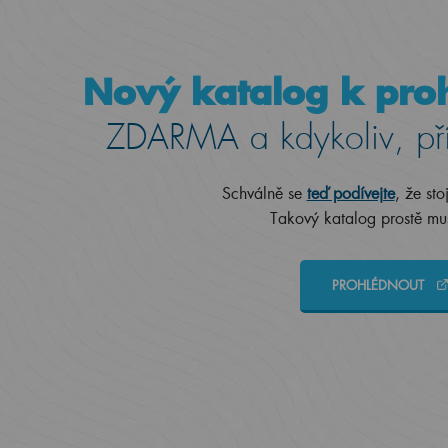
Nový katalog k proh
ZDARMA a kdykoliv, př
Schválně se
teď podívejte
, že sto
Takový katalog prostě mus
PROHLÉDNOUT