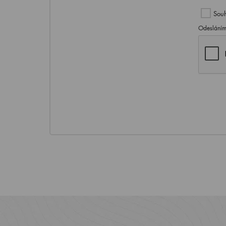
Souh
Odesláním