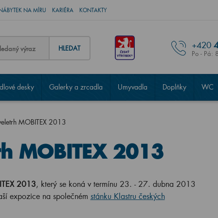
NÁBYTEK NA MÍRU
KARIÉRA
KONTAKTY
+420
4
HLEDAT
Po - Pá: 
lové desky
Galerky a zrcadla
Umyvadla
Doplňky
WC
 veletrh MOBITEX 2013
trh MOBITEX 2013
TEX 2013
, který se koná v termínu 23. - 27. dubna 2013
naší expozice na společném
stánku Klastru českých