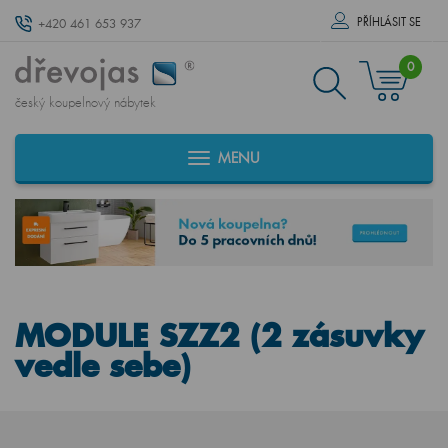
PŘÍHLÁSIT SE
+420 461 653 937
0
český koupelnový nábytek
MENU
MODULE SZZ2 (2 zásuvky
vedle sebe)