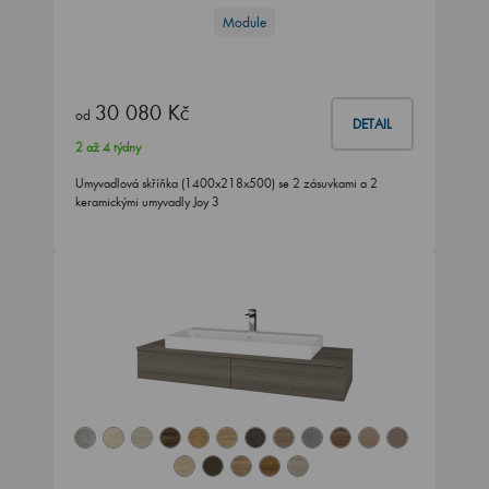
Module
30 080 Kč
od
DETAIL
2 až 4 týdny
Umyvadlová skříňka (1400x218x500) se 2 zásuvkami a 2
keramickými umyvadly Joy 3