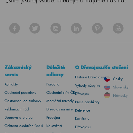
Jsme (skoro) všude. Hledejte a najdete nás na:
Zákaznický
Důležité
O Dřevojasu
Ke stažení
servis
odkazy
Historie Dřevojasu
Česky
Kontakty
Poradna
Výhody nábytku
Slovensky
Obchodní podmínky
Obchodní síť v ČR
Dřevojas
Německy
Odstoupení od smlouvy
Montážní návody
Naše certifikáty
Reklamační řád
Dřevojas na míru
Reference
Doprava a platba
Prodejna
Kariéra v
Ochrana osobních údajů
Ke stažení
Dřevojasu