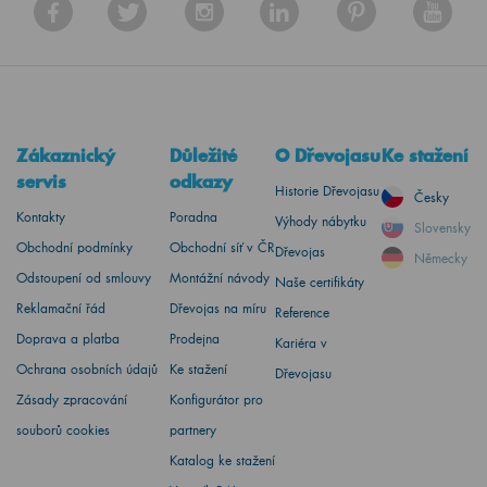
Zákaznický
Důležité
O Dřevojasu
Ke stažení
servis
odkazy
Historie Dřevojasu
Česky
Kontakty
Poradna
Výhody nábytku
Slovensky
Obchodní podmínky
Obchodní síť v ČR
Dřevojas
Německy
Odstoupení od smlouvy
Montážní návody
Naše certifikáty
Reklamační řád
Dřevojas na míru
Reference
Doprava a platba
Prodejna
Kariéra v
Ochrana osobních údajů
Ke stažení
Dřevojasu
Zásady zpracování
Konfigurátor pro
souborů cookies
partnery
Katalog ke stažení