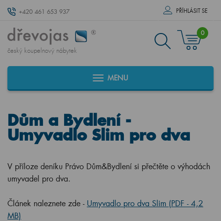
PŘÍHLÁSIT SE
+420 461 653 937
0
český koupelnový nábytek
MENU
Dům a Bydlení -
Umyvadlo Slim pro dva
V příloze deníku Právo Dům&Bydlení si přečtěte o výhodách
umyvadel pro dva.
Článek naleznete zde -
Umyvadlo pro dva Slim (PDF - 4,2
MB)