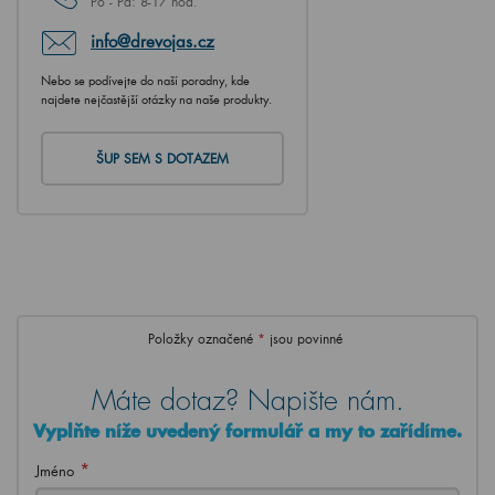
Po - Pá: 8-17 hod.
info@drevojas.cz
Nebo se podívejte do naší poradny, kde
najdete nejčastější otázky na naše produkty.
ŠUP SEM S DOTAZEM
Položky označené
*
jsou povinné
Máte dotaz? Napište nám.
Vyplňte níže uvedený formulář a my to zařídíme.
*
Jméno