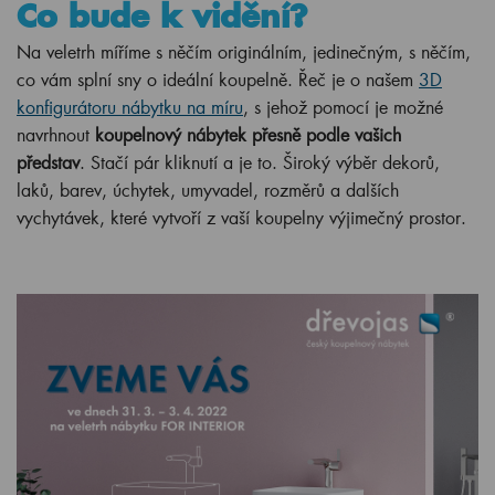
Co bude k vidění?
Na veletrh míříme s něčím originálním, jedinečným, s něčím,
co vám splní sny o ideální koupelně. Řeč je o našem
3D
konfigurátoru nábytku na míru
, s jehož pomocí je možné
navrhnout
koupelnový nábytek přesně podle vašich
představ
. Stačí pár kliknutí a je to. Široký výběr dekorů,
laků, barev, úchytek, umyvadel, rozměrů a dalších
vychytávek, které vytvoří z vaší koupelny výjimečný prostor.