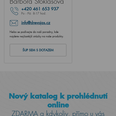
Barbora Stoklasová
+420
461 653 937
Po - Pá: 8-17 hod.
info@drevojas.cz
Nebo se podívejte do naší poradny, kde
najdete nejčastější otázky na naše produkty.
ŠUP SEM S DOTAZEM
Nový katalog k prohlédnutí
online
ZDARMA a kdykoliv, přímo u vás