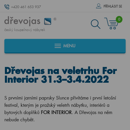
PŘÍHLÁSIT SE
+420 461 653 937
0
český koupelnový nábytek
MENU
Dřevojas na veletrhu For
Interior 31.3–3.4.2022
S prvními jarními paprsky Slunce přivítáme i první letošní
festival, kterým je pražský veletrh nábytku, interiérů a
bytových doplňků
FOR INTERIOR
. A Dřevojas na něm
nebude chybět.