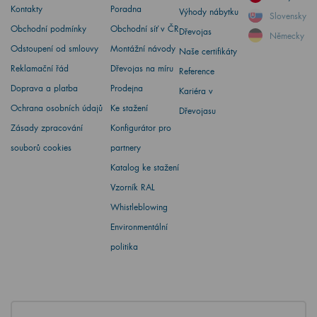
Kontakty
Poradna
Výhody nábytku
Slovensky
Obchodní podmínky
Obchodní síť v ČR
Dřevojas
Německy
Odstoupení od smlouvy
Montážní návody
Naše certifikáty
Reklamační řád
Dřevojas na míru
Reference
Doprava a platba
Prodejna
Kariéra v
Ochrana osobních údajů
Ke stažení
Dřevojasu
Zásady zpracování
Konfigurátor pro
souborů cookies
partnery
Katalog ke stažení
Vzorník RAL
Whistleblowing
Environmentální
politika