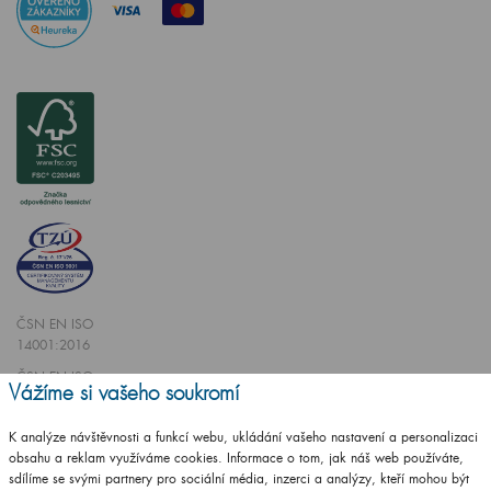
ČSN EN ISO
14001:2016
ČSN EN ISO
Vážíme si vašeho soukromí
9001:2016
K analýze návštěvnosti a funkcí webu, ukládání vašeho nastavení a personalizaci
obsahu a reklam využíváme cookies. Informace o tom, jak náš web používáte,
sdílíme se svými partnery pro sociální média, inzerci a analýzy, kteří mohou být