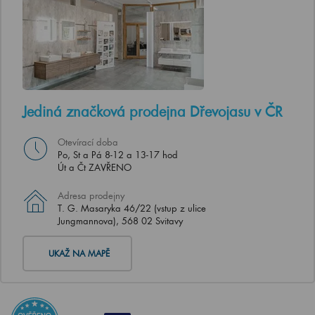
Jediná značková prodejna Dřevojasu v ČR
Otevírací doba
Po, St a Pá 8-12 a 13-17 hod
Út a Čt ZAVŘENO
Adresa prodejny
T. G. Masaryka 46/22 (vstup z ulice
Jungmannova), 568 02 Svitavy
UKAŽ NA MAPĚ