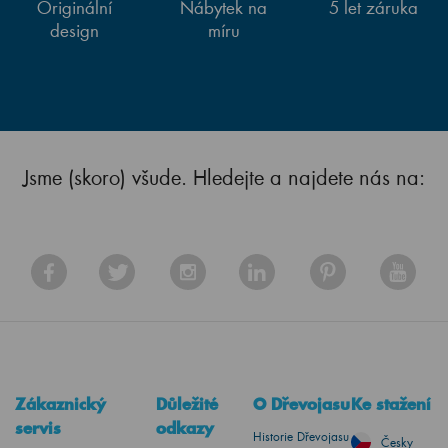
Originální
Nábytek na
5 let záruka
design
míru
Jsme (skoro) všude. Hledejte a najdete nás na:
Zákaznický
Důležité
O Dřevojasu
Ke stažení
servis
odkazy
Historie Dřevojasu
Česky