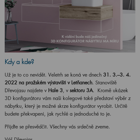
Kdy a kde?
Už je to co nevidět. Veletrh se koná ve dnech
31. 3.–3. 4.
2022 na pražském výstavišti v Letňanech
. Stanoviště
Dřevojasu najdete v
Hale 3
, v
sektoru 3A
. Kromě ukázek
3D konfigurátoru vám naši kolegové také představí výběr z
nábytku, který je možné skrze konfigurátor vyrobit. Určitě
budete překvapeni, jak rychlé a jednoduché to je.
Přijďte se přesvědčit. Všechny vás srdečně zveme.
Váš Dřevojas