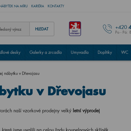
NÁBYTEK NA MÍRU
KARIÉRA
KONTAKTY
+420
4
HLEDAT
Po - Pá: 
lové desky
Galerky a zrcadla
Umyvadla
Doplňky
WC
ej nábytku v Dřevojasu
ábytku v Dřevojasu
orách naší vzorkové prodejny velký
letní výprodej
, které jsme uvalili na celou řadu koupelnových skříněk,