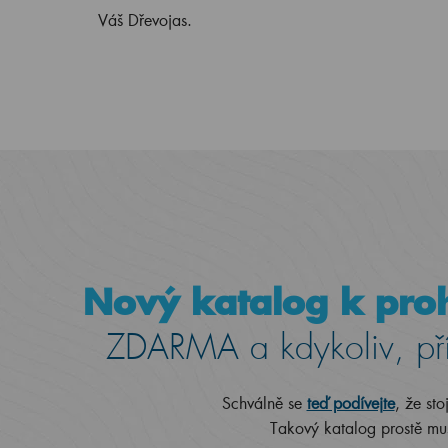
Váš Dřevojas.
Nový katalog k proh
ZDARMA a kdykoliv, př
Schválně se
teď podívejte
, že sto
Takový katalog prostě mus