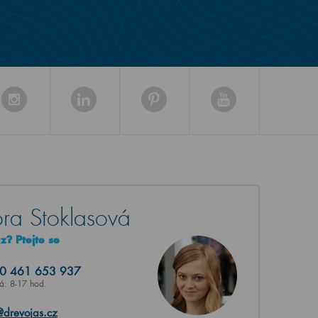
ra Stoklasová
? Ptejte se
20
461 653 937
Pá: 8-17 hod.
@drevojas.cz