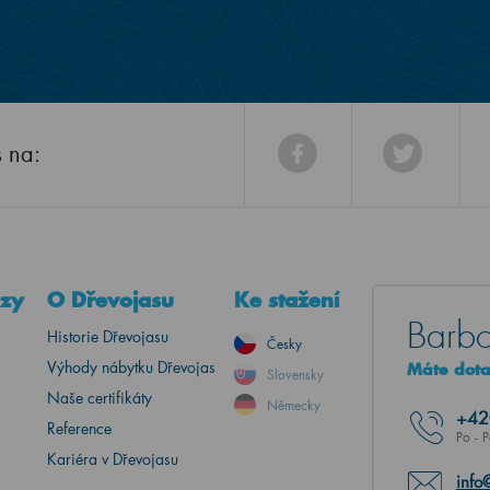
s na:
azy
O Dřevojasu
Ke stažení
Barbo
Historie Dřevojasu
Česky
Výhody nábytku Dřevojas
Máte dotaz
Slovensky
Naše certifikáty
Německy
+4
Reference
Po - 
Kariéra v Dřevojasu
info