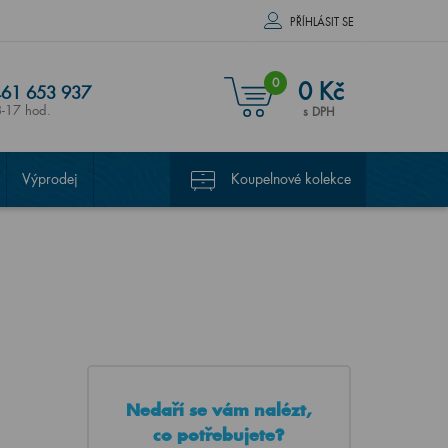
PŘÍHLÁSIT SE
0
0 Kč
61 653 937
8-17 hod.
s DPH
Výprodej
Koupelnové kolekce
Nedaří se vám nalézt,
co potřebujete?