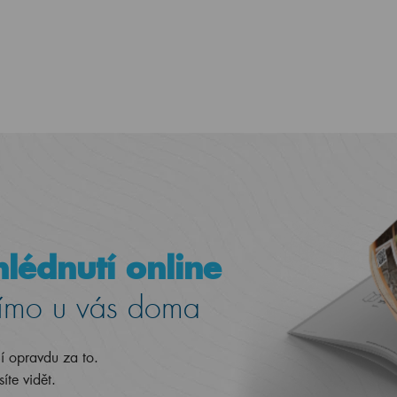
lédnutí online
ímo u vás doma
jí opravdu za to.
íte vidět.