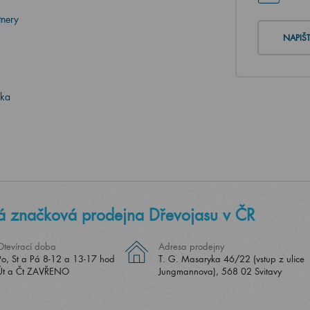
tnery
NAPIŠ
ika
á značková prodejna Dřevojasu v ČR
Otevírací doba
Adresa prodejny
Po, St a Pá 8-12 a 13-17 hod
T. G. Masaryka 46/22 (vstup z ulice
Út a Čt ZAVŘENO
Jungmannova), 568 02 Svitavy