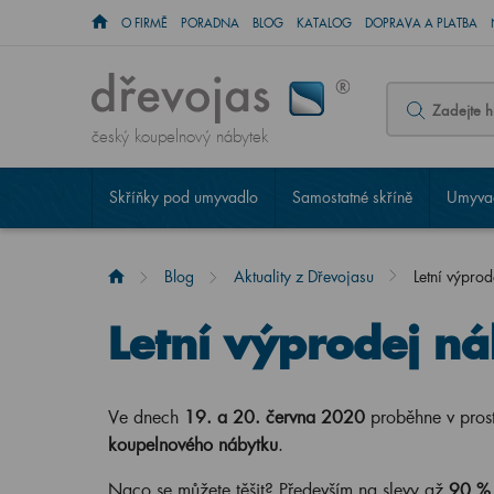
O FIRMĚ
PORADNA
BLOG
KATALOG
DOPRAVA A PLATBA
český koupelnový nábytek
Skříňky pod umyvadlo
Samostatné skříně
Umyvad
Blog
Aktuality z Dřevojasu
Letní výprod
Letní výprodej n
Ve dnech
19. a 20. června 2020
proběhne v prost
koupelnového nábytku
.
Naco se můžete těšit? Především na slevy až
90 %