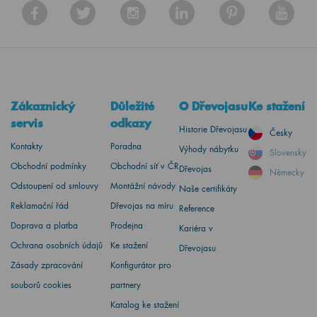
Zákaznický
Důležité
O Dřevojasu
Ke stažení
servis
odkazy
Historie Dřevojasu
Česky
Kontakty
Poradna
Výhody nábytku
Slovensky
Obchodní podmínky
Obchodní síť v ČR
Dřevojas
Německy
Odstoupení od smlouvy
Montážní návody
Naše certifikáty
Reklamační řád
Dřevojas na míru
Reference
Doprava a platba
Prodejna
Kariéra v
Ochrana osobních údajů
Ke stažení
Dřevojasu
Zásady zpracování
Konfigurátor pro
souborů cookies
partnery
Katalog ke stažení