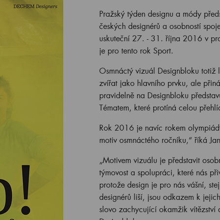
Pražský týden designu a módy předst
českých designérů a osobností spoj
uskuteční 27. - 31. října 2016 v pr
je pro tento rok Sport.
Osmnáctý vizuál Designbloku totiž le
zvířat jako hlavního prvku, ale přin
pravidelně na Designbloku představu
Tématem, které protíná celou přehlí
Rok 2016 je navíc rokem olympiády v
motiv osmnáctého ročníku,“ říká Jana
„Motivem vizuálu je představit oso
týmovost a spolupráci, které nás př
protože design je pro nás vášní, ste
designérů liší, jsou odkazem k jejich
slovo zachycující okamžik vítězství d