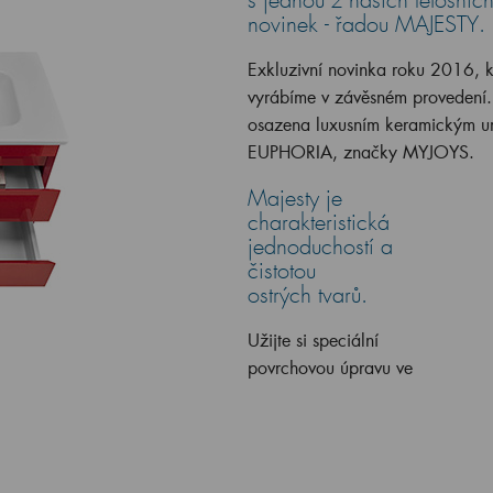
s jednou z našich letošníc
novinek - řadou MAJESTY.
Exkluzivní novinka roku 2016, k
vyrábíme v závěsném provedení.
osazena luxusním keramickým 
EUPHORIA, značky MYJOYS.
Majesty je
charakteristická
jednoduchostí a
čistotou
ostrých tvarů.
Užijte si speciální
povrchovou úpravu ve