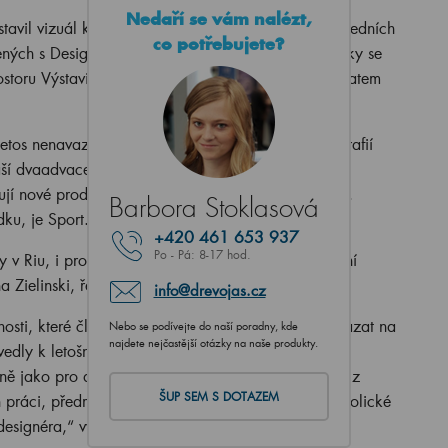
Nedaří se vám nalézt,
avil vizuál k letošnímu ročníku. Zachycuje tváře předních
co potřebujete?
ených s Designblokem. Nadcházející ročník přehlídky se
ostoru Výstaviště Praha Holešovice a jednotícím tématem
tos nenavazuje na tradici ikonické grafiky a fotografií
áší dvaadvacet portrétů tuzemských designérů, kteří
jí nové produkty a stojí za koncepty řady instalací.
Barbora Stoklasová
dku, je Sport. „Když nemůžeš, tak přidej.
+420
461 653 937
Po - Pá: 8-17 hod.
 Riu, i proto jsme vybrali téma Sport jako ústřední
 Zielinski, ředitelka Designbloku.
info@drevojas.cz
bnosti, které člověk na Designbloku potkává a poukázat na
Nebo se podívejte do naší poradny, kde
najdete nejčastější otázky na naše produkty.
ivedly k letošnímu tématu. Vizuálu dominují emoce,
jně jako pro druhé sport. Slova, která se u každého z
ŠUP SEM S DOTAZEM
 práci, předmětu, materiálu, nástroji či vášni - symbolické
esignéra,“ vysvětluje Jiří Macek, kreativní ředitel