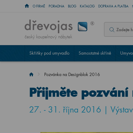
O FIRMĚ
PORADNA
BLOG
KATALOG
DOPRAVA A PLATBA
český koupelnový nábytek
Skříňky pod umyvadlo
Samostatné skříně
Umyvad
Pozvánka na Designblok 2016
Přijměte pozvání
27. - 31. října 2016 | Výstav