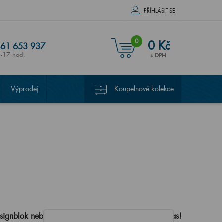
PŘÍHLÁSIT SE
0
0 Kč
61 653 937
8-17 hod.
s DPH
Výprodej
Koupelnové kolekce
esignblok nebude jako každý rok chybět ani Dřevojas!