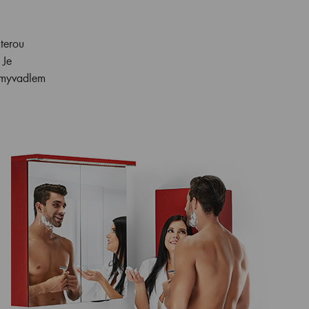
h
terou
 Je
umyvadlem