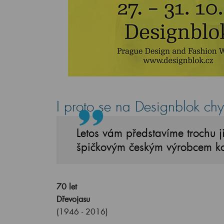
I proto se na Designblok ch
Letos vám představíme trochu j
špičkovým českým výrobcem ko
70 let
Dřevojasu
(1946 - 2016)