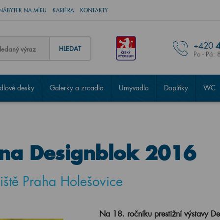
NÁBYTEK NA MÍRU
KARIÉRA
KONTAKTY
+420
4
HLEDAT
Po - Pá: 
lové desky
Galerky a zrcadla
Umyvadla
Doplňky
WC
 na Designblok 2016
iště Praha Holešovice
Na 18. ročníku prestižní výstavy D