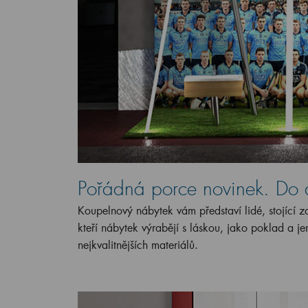
Pořádná porce novinek. Do d
Koupelnový nábytek vám představí lidé, stojící 
kteří nábytek výrabějí s láskou, jako poklad a je
nejkvalitnějších materiálů.