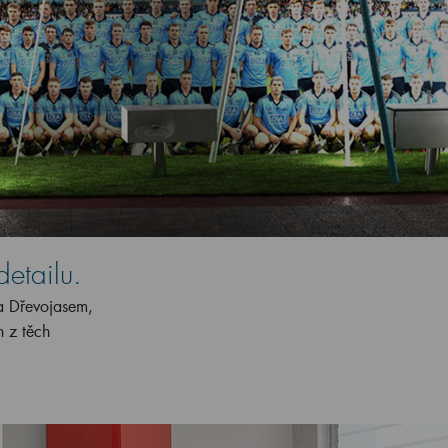
etailu.
za Dřevojasem,
n z těch