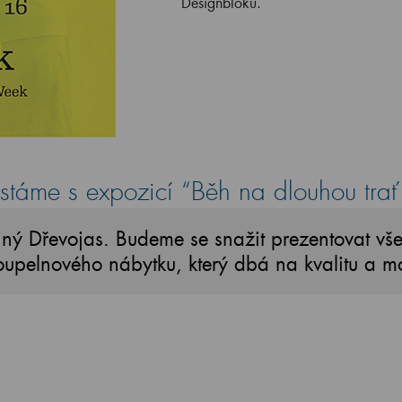
Designbloku.
ystáme s expozicí
“Běh na dlouhou trať
iný Dřevojas. Budeme se snažit prezentovat vše
upelnového nábytku, který dbá na kvalitu a m