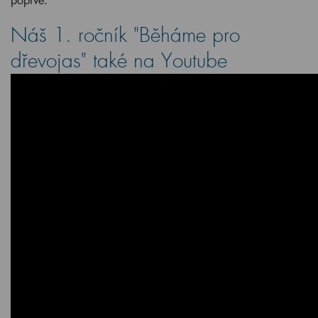
Náš 1. ročník "Běháme pro
dřevojas" také na Youtube