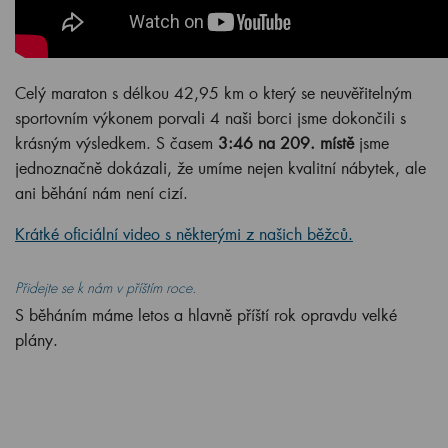
Celý maraton s délkou 42,95 km o který se neuvěřitelným
sportovním výkonem porvali 4 naši borci jsme dokončili s
krásným výsledkem. S časem
3:46 na 209. místě
jsme
jednoznačně dokázali, že umíme nejen kvalitní nábytek, ale
ani běhání nám není cizí.
Krátké oficiální video s některými z našich běžců.
Přidejte se k nám v příštím roce.
S běháním máme letos a hlavně příští rok opravdu velké
plány.