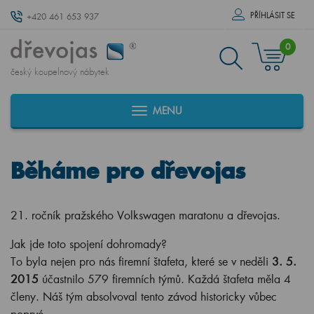
PŘÍHLÁSIT SE
+420 461 653 937
0
český koupelnový nábytek
MENU
Běháme pro dřevojas
21. ročník pražského Volkswagen maratonu a dřevojas.
Jak jde toto spojení dohromady?
To byla nejen pro nás firemní štafeta, které se v neděli
3. 5.
2015
účastnilo 579 firemních týmů. Každá štafeta měla 4
členy. Náš tým absolvoval tento závod historicky vůbec
poprvé.