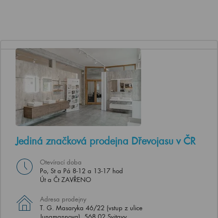
Jediná značková prodejna Dřevojasu v ČR
Otevírací doba
Po, St a Pá 8-12 a 13-17 hod
Út a Čt ZAVŘENO
Adresa prodejny
T. G. Masaryka 46/22 (vstup z ulice
Jungmannova), 568 02 Svitavy