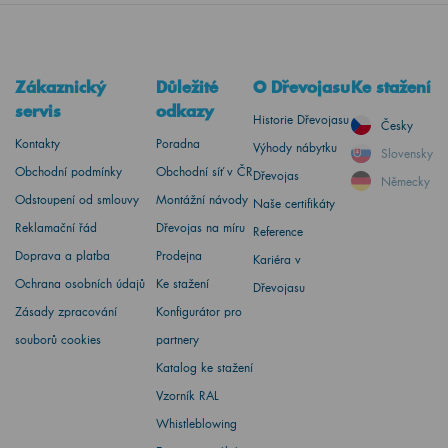
Zákaznický
Důležité
O Dřevojasu
Ke stažení
servis
odkazy
Historie Dřevojasu
Česky
Kontakty
Poradna
Výhody nábytku
Slovensky
Obchodní podmínky
Obchodní síť v ČR
Dřevojas
Německy
Odstoupení od smlouvy
Montážní návody
Naše certifikáty
Reklamační řád
Dřevojas na míru
Reference
Doprava a platba
Prodejna
Kariéra v
Ochrana osobních údajů
Ke stažení
Dřevojasu
Zásady zpracování
Konfigurátor pro
souborů cookies
partnery
Katalog ke stažení
Vzorník RAL
Whistleblowing